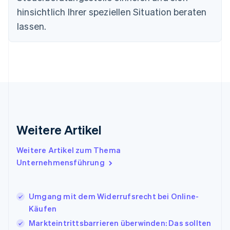
English
hinsichtlich Ihrer speziellen Situation beraten
Festlandchina
lassen.
简体中文
English
Finnland
English
Svenska
Frankreich
Français
English
Gibraltar
English
Griechenland
English
Indien
Weitere Artikel
English
Irland
Weitere Artikel zum Thema
English
Italien
Unternehmensführung
Italiano
English
Japan
日本語
English
Umgang mit dem Widerrufsrecht bei Online-
Kanada
Käufen
English
Français
Markteintrittsbarrieren überwinden: Das sollten
Kroatien