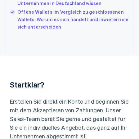
English
Italiano
Unternehmen in Deutschland wissen
Lettland
Offene Wallets im Vergleich zu geschlossenen
English
Wallets: Worum es sich handelt und inwiefern sie
Liechtenstein
sich unterscheiden
Deutsch
English
Litauen
English
Luxemburg
Français
Deutsch
English
Malaysia
English
简体中文
Malta
English
Startklar?
Mexiko
Español
English
Neuseeland
Erstellen Sie direkt ein Konto und beginnen Sie
English
mit dem Akzeptieren von Zahlungen. Unser
Niederlande
Nederlands
English
Sales-Team berät Sie gerne und gestaltet für
Norwegen
Sie ein individuelles Angebot, das ganz auf Ihr
English
Österreich
Unternehmen abgestimmt ist.