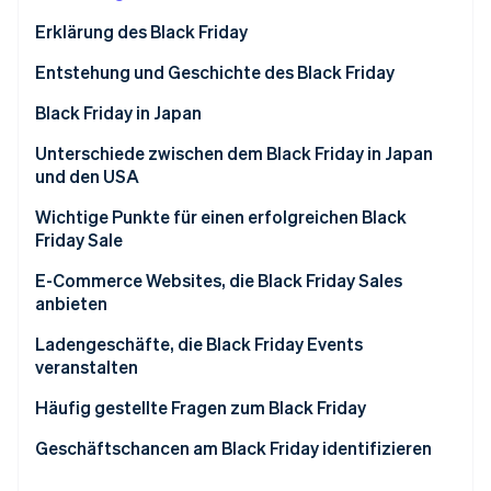
Betrugsprävention
Ecosystem
Erklärung des Black Friday
Atlas
Start-up-Gründung
Partner
Entstehung und Geschichte des Black Friday
Stripe App-Marktplatz
Climate
Der Black Friday begann in den 1940er Jahren
Black Friday in Japan
CO₂-Entnahme
Identity
Die Herkunft des Namens Black Friday
Unterschiede zwischen dem Black Friday in Japan
Online-Identitätsprüfung
und den USA
Wichtige Punkte für einen erfolgreichen Black
Friday Sale
Größere Lagerbestände sichern
E-Commerce Websites, die Black Friday Sales
Stripe-Sessions 2026
anbieten
Erfahren Sie, wie Stripe Lösungen für die Wirtschaft
Ladegeschwindigkeit Ihrer E-Commerce-Website
Jetzt ansehen
verbessern
Amazon Japan
Ladengeschäfte, die Black Friday Events
veranstalten
Vor der Konkurrenz starten
Rakuten Ichiba
Aeon
Häufig gestellte Fragen zum Black Friday
Bezahlsystem einrichten, das verschiedene
Bic Camera
Zahlungsmethoden unterstützt
Ito-Yokado
Wer hat sich für den Black Friday entschieden?
Geschäftschancen am Black Friday identifizieren
Welcia
Woher stammt der Black Friday?