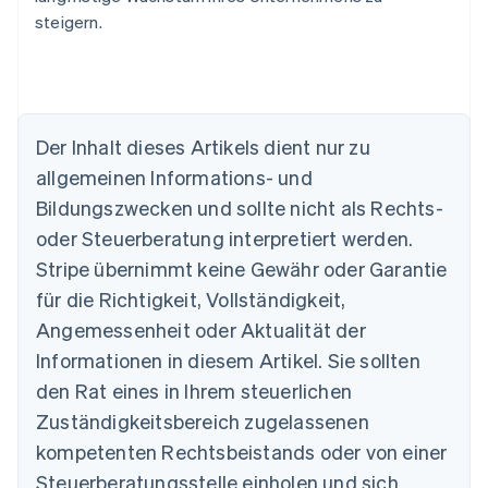
steigern.
Der Inhalt dieses Artikels dient nur zu
allgemeinen Informations- und
Bildungszwecken und sollte nicht als Rechts-
Australien
oder Steuerberatung interpretiert werden.
English
Belgien
Stripe übernimmt keine Gewähr oder Garantie
Nederlands
Français
Deutsch
English
für die Richtigkeit, Vollständigkeit,
Brasilien
Português
English
Angemessenheit oder Aktualität der
Bulgarien
Informationen in diesem Artikel. Sie sollten
English
Dänemark
den Rat eines in Ihrem steuerlichen
English
Zuständigkeitsbereich zugelassenen
Deutschland
kompetenten Rechtsbeistands oder von einer
Deutsch
English
Estland
Steuerberatungsstelle einholen und sich