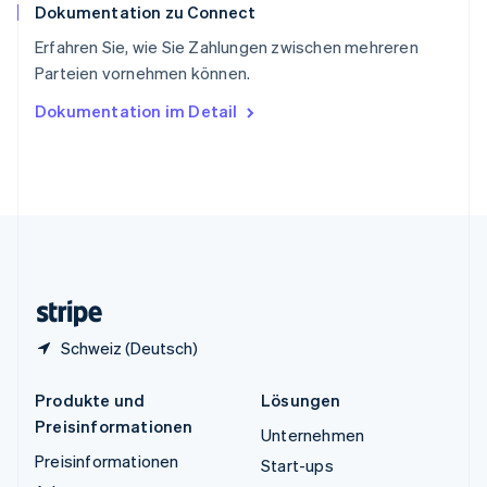
Dokumentation zu Connect
Thailand
ไทย
English
Erfahren Sie, wie Sie Zahlungen zwischen mehreren
Tschechische Republik
Parteien vornehmen können.
English
Ungarn
Dokumentation im Detail
English
Vereinigte Arabische Emirate
English
Vereinigte Staaten
English
Español
简体中文
Vereinigtes Königreich
English
Zypern
English
Schweiz (Deutsch)
Produkte und
Lösungen
Preisinformationen
Unternehmen
Preisinformationen
Start-ups