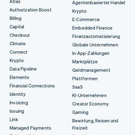
Atlas
Agentenbasierter Handel
Authorization Boost
Krypto
Billing
E-Commerce
Capital
Embedded Finance
Checkout
Finanzautomatisierung
Climate
Globale Unternehmen
Connect
In-App-Zahlungen
Krypto
Marktplätze
Data Pipeline
Geldmanagement
Elements
Plattformen
Financial Connections
SaaS
Identity
KI-Unternehmen
Invoicing
Creator Economy
Issuing
Gaming
Link
Bewirtung, Reisen und
Managed Payments
Freizeit