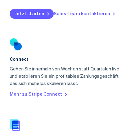
Deutsch
English
Polen
Jetzt starten
Sales-Team kontaktieren
English
Portugal
Português
English
Rumänien
English
Schweden
Svenska
English
Schweiz
Connect
Deutsch
Français
Italiano
English
Gehen Sie innerhalb von Wochen statt Quartalen live
Singapur
English
简体中文
und etablieren Sie ein profitables Zahlungsgeschäft,
Slowakei
das sich mühelos skalieren lässt.
English
Mehr zu Stripe Connect
Slowenien
English
Italiano
Sonderverwaltungsregion Hongkong,
China
English
简体中文
Spanien
Español
English