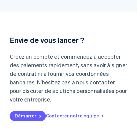
Inde
English
Irlande
English
Italie
Italiano
English
Envie de vous lancer ?
Japon
日本語
English
Créez un compte et commencez à accepter
Lettonie
English
des paiements rapidement, sans avoir à signer
Liechtenstein
de contrat ni à fournir vos coordonnées
Deutsch
English
Lituanie
bancaires. N'hésitez pas à nous contacter
English
pour discuter de solutions personnalisées pour
Luxembourg
votre entreprise.
Français
Deutsch
English
Malaisie
English
简体中文
Démarrer
Contacter notre équipe
Malte
English
Mexique
Español
English