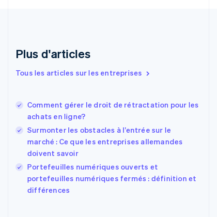
Croatie
English
Italiano
Danemark
English
Émirats arabes unis
Plus d'articles
English
Espagne
Tous les articles sur les entreprises
Español
English
Estonie
English
Comment gérer le droit de rétractation pour les
États-Unis
achats en ligne?
English
Español
简体中文
Finlande
Surmonter les obstacles à l’entrée sur le
English
Svenska
marché : Ce que les entreprises allemandes
France
doivent savoir
Français
English
Portefeuilles numériques ouverts et
Gibraltar
English
portefeuilles numériques fermés : définition et
Grèce
différences
English
Hongrie
English