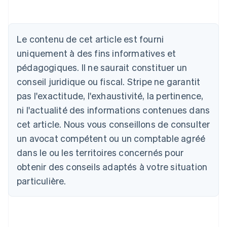
Le contenu de cet article est fourni
uniquement à des fins informatives et
Allemagne
Deutsch
English
pédagogiques. Il ne saurait constituer un
Australie
conseil juridique ou fiscal. Stripe ne garantit
English
Autriche
pas l'exactitude, l'exhaustivité, la pertinence,
Deutsch
English
ni l'actualité des informations contenues dans
Belgique
cet article. Nous vous conseillons de consulter
Nederlands
Français
Deutsch
English
Brésil
un avocat compétent ou un comptable agréé
Português
English
dans le ou les territoires concernés pour
Bulgarie
obtenir des conseils adaptés à votre situation
English
Canada
particulière.
English
Français
Chine continentale
简体中文
English
Chypre
English