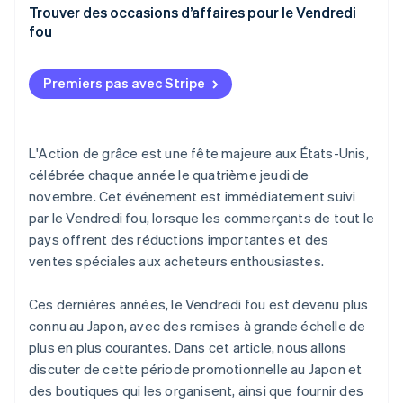
charge différents moyens de paiement
Ito-Yokado
Qui a décidé du Vendredi fou?
Trouver des occasions d’affaires pour le Vendredi
fou
Welcia
D’où vient le Vendredi fou?
Quelle entreprise a organisé la première vente du
Premiers pas avec Stripe
Vendredi fou au Japon?
L'Action de grâce est une fête majeure aux États-Unis,
célébrée chaque année le quatrième jeudi de
novembre. Cet événement est immédiatement suivi
par le Vendredi fou, lorsque les commerçants de tout le
pays offrent des réductions importantes et des
ventes spéciales aux acheteurs enthousiastes.
Ces dernières années, le Vendredi fou est devenu plus
connu au Japon, avec des remises à grande échelle de
plus en plus courantes. Dans cet article, nous allons
discuter de cette période promotionnelle au Japon et
des boutiques qui les organisent, ainsi que fournir des