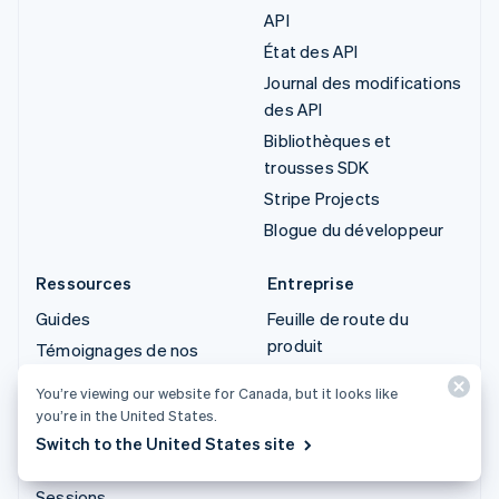
API
État des API
Journal des modifications
des API
Bibliothèques et
trousses SDK
Stripe Projects
Blogue du développeur
Ressources
Entreprise
Guides
Feuille de route du
produit
Témoignages de nos
clients
Carrières
You’re viewing our website for Canada, but it looks like
Blogue
Salle de presse
you’re in the United States.
Communautaire
Stripe Press
Switch to the United States site
Conférence annuelle de
Nous contacter
Sessions