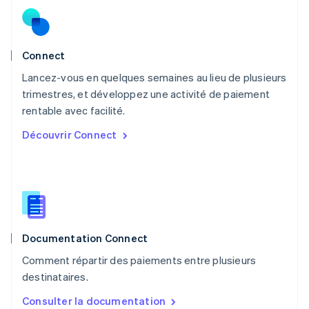
Norvège
English
Nouvelle-Zélande
English
Connect
Pays-Bas
Lancez-vous en quelques semaines au lieu de plusieurs
Nederlands
English
trimestres, et développez une activité de paiement
Pologne
English
rentable avec facilité.
Portugal
Découvrir Connect
Português
English
RAS de Hong Kong, Chine
English
简体中文
République tchèque
English
Roumanie
English
Documentation Connect
Royaume-Uni
English
Comment répartir des paiements entre plusieurs
Singapour
destinataires.
English
简体中文
Slovaquie
Consulter la documentation
English