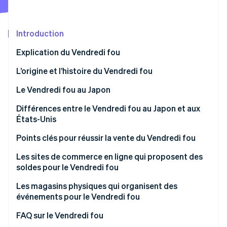
Commerce de détail
État des API
Atlas
Constitution d'une entreprise
Introduction
Climate
Élimination du carbone
Écosystème
Explication du Vendredi fou
Identity
Partenaires
Vérification de l'identité
L’origine et l’histoire du Vendredi fou
Stripe App Marketplace
Le Vendredi fou a commencé dans les années 1940
Le Vendredi fou au Japon
L’origine du nom anglais « Black Friday » (Vendredi
Différences entre le Vendredi fou au Japon et aux
fou ou Mégasolde d’avant Noël)
États-Unis
Stripe Sessions 2026
Découvrez comment Stripe construit l’infrastructure écon
Points clés pour réussir la vente du Vendredi fou
l’IA.
Regarder
Obtenez de plus grandes quantités de stock
Les sites de commerce en ligne qui proposent des
soldes pour le Vendredi fou
Améliorez la vitesse d’affichage de votre site de
commerce en ligne
Amazon Japon
Les magasins physiques qui organisent des
événements pour le Vendredi fou
Commencez plus tôt que les concurrents
Rakuten Ichiba
Aeon
FAQ sur le Vendredi fou
Disposez d’un système de paiement prenant en
Bic Camera