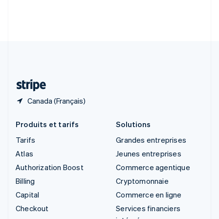
Slovénie
English
Italiano
Suède
Svenska
English
Suisse
Deutsch
Français
Italiano
English
Thaïlande
ไทย
English
Canada (Français)
Produits et tarifs
Solutions
Tarifs
Grandes entreprises
Atlas
Jeunes entreprises
Authorization Boost
Commerce agentique
Billing
Cryptomonnaie
Capital
Commerce en ligne
Checkout
Services financiers