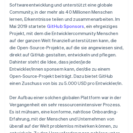
Betrugsprävention
Ecosystem
Softwareentwicklung und unterstützt eine globale
Atlas
Community, in der mehr als 40 Millionen Menschen
Start-up-Gründung
Partner
lernen, Erkenntnisse teilen und zusammenarbeiten. Im
Stripe App-Marktplatz
Climate
Mai 2019 startete
GitHub Sponsors
, ein ehrgeiziges
CO₂-Entnahme
Projekt, mit dem die Entwicklercommunity Menschen
Identity
auf der ganzen Welt finanziell unterstützen kann, die
Online-Identitätsprüfung
die Open-Source-Projekte, auf die sie angewiesen sind,
direkt auf GitHub gestalten, entwickeln und pflegen.
Dahinter steht die Idee, dass jeder/jede
Entwickler/innen sponsern kann, der/die zu einem
Open-Source-Projekt beiträgt. Dazu bietet GitHub
Stripe-Sessions 2026
einen Zuschuss von bis zu 5.000 USD pro Entwickler/in.
Erfahren Sie, wie Stripe Lösungen für die Wirtschaft
Jetzt ansehen
Der Aufbau einer solchen globalen Plattform war in der
Vergangenheit ein sehr ressourcenintensiver Prozess.
Es ist mühsam, eine konforme, nahtlose Onboarding-
Erfahrung, mit der Menschen und Unternehmen von
überall auf der Welt problemlos mitwirken können, zu