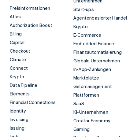
Unternehmen
Preisinformationen
Start-ups
Atlas
Agentenbasierter Handel
Authorization Boost
Krypto
Billing
E-Commerce
Capital
Embedded Finance
Checkout
Finanzautomatisierung
Climate
Globale Unternehmen
Connect
In-App-Zahlungen
Krypto
Marktplätze
Data Pipeline
Geldmanagement
Elements
Plattformen
Financial Connections
SaaS
Identity
KI-Unternehmen
Invoicing
Creator Economy
Issuing
Gaming
Link