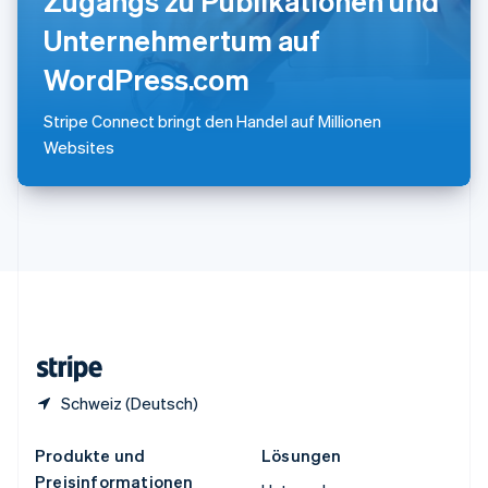
Zugangs zu Publikationen und
English
简体中文
Spanien
Unternehmertum auf
Español
English
Thailand
WordPress.com
ไทย
English
Tschechische Republik
Stripe Connect bringt den Handel auf Millionen
English
Websites
Ungarn
English
Vereinigte Arabische Emirate
English
Vereinigte Staaten
English
Español
简体中文
Vereinigtes Königreich
English
Zypern
English
Schweiz (Deutsch)
Produkte und
Lösungen
Preisinformationen