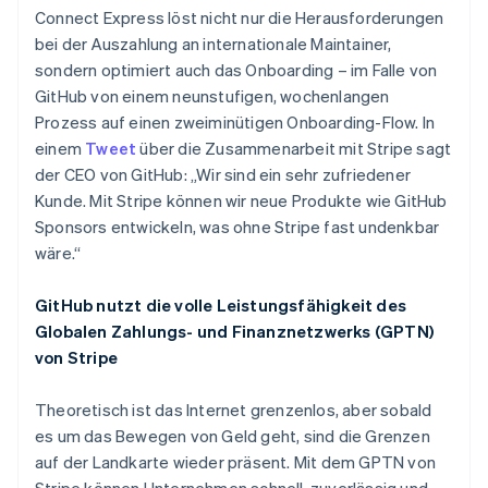
Connect Express löst nicht nur die Herausforderungen
bei der Auszahlung an internationale Maintainer,
sondern optimiert auch das Onboarding – im Falle von
GitHub von einem neunstufigen, wochenlangen
Prozess auf einen zweiminütigen Onboarding-Flow. In
einem
Tweet
über die Zusammenarbeit mit Stripe sagt
der CEO von GitHub: „Wir sind ein sehr zufriedener
Kunde. Mit Stripe können wir neue Produkte wie GitHub
Sponsors entwickeln, was ohne Stripe fast undenkbar
wäre.“
Australien
English
GitHub nutzt die volle Leistungsfähigkeit des
Belgien
Globalen Zahlungs- und Finanznetzwerks (GPTN)
Nederlands
Français
Deutsch
English
Brasilien
von Stripe
Português
English
Bulgarien
Theoretisch ist das Internet grenzenlos, aber sobald
English
es um das Bewegen von Geld geht, sind die Grenzen
Dänemark
auf der Landkarte wieder präsent. Mit dem GPTN von
English
Deutschland