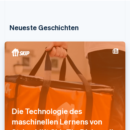
English
Français
Kroatien
English
Italiano
Lettland
Neueste Geschichten
English
Liechtenstein
Deutsch
English
Litauen
English
Luxemburg
Français
Deutsch
English
Malaysia
English
简体中文
Malta
English
Mexiko
Español
English
Neuseeland
Die Technologie des
English
Niederlande
maschinellen Lernens von
Nederlands
English
Norwegen