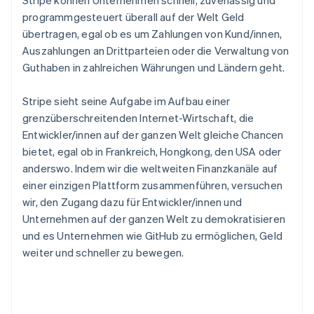
Stripe können Unternehmen schnell, zuverlässig und
Deutsch
English
programmgesteuert überall auf der Welt Geld
Estland
übertragen, egal ob es um Zahlungen von Kund/innen,
English
Auszahlungen an Drittparteien oder die Verwaltung von
Festlandchina
Guthaben in zahlreichen Währungen und Ländern geht.
简体中文
English
Finnland
English
Svenska
Stripe sieht seine Aufgabe im Aufbau einer
Frankreich
grenzüberschreitenden Internet-Wirtschaft, die
Français
English
Entwickler/innen auf der ganzen Welt gleiche Chancen
Gibraltar
bietet, egal ob in Frankreich, Hongkong, den USA oder
English
Griechenland
anderswo. Indem wir die weltweiten Finanzkanäle auf
English
einer einzigen Plattform zusammenführen, versuchen
Indien
wir, den Zugang dazu für Entwickler/innen und
English
Unternehmen auf der ganzen Welt zu demokratisieren
Irland
und es Unternehmen wie GitHub zu ermöglichen, Geld
English
weiter und schneller zu bewegen.
Italien
Italiano
English
Japan
日本語
English
Kanada