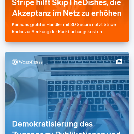
Stripe hilft SkipTheDishes, die
English
Akzeptanz im Netz zu erhöhen
Österreich
Deutsch
English
Polen
Kanadas größter Händler mit 3D Secure nutzt Stripe
English
Radar zur Senkung der Rückbuchungskosten
Portugal
Português
English
Rumänien
English
Schweden
Svenska
English
Schweiz
Deutsch
Français
Italiano
English
Singapur
English
简体中文
Slowakei
English
Slowenien
English
Italiano
Demokratisierung des
Sonderverwaltungsregion Hongkong,
China