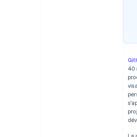
Git
40 
pro
vis
per
s'a
pro
dév
La 