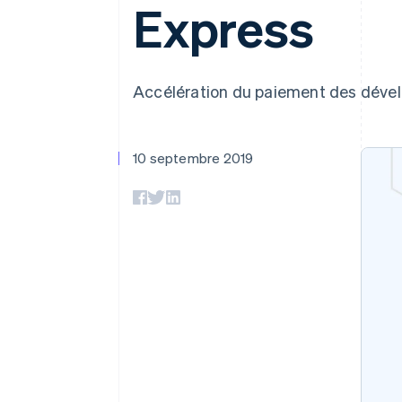
Authorization Boost
Express
Acceptation optimisée
Link
Paiements accélérés
Financial Connections
Comptes financiers associés
Accélération du paiement des dével
10 septembre 2019