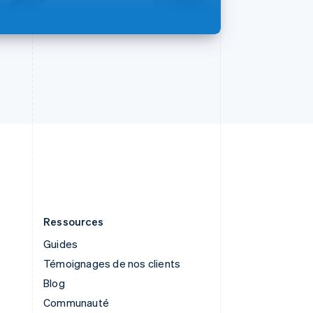
Singapour
English
简体中文
Slovaquie
English
Slovénie
English
Italiano
Suède
Svenska
English
Suisse
Deutsch
Français
Italiano
English
Thaïlande
ไทย
English
Ressources
Guides
Témoignages de nos clients
Blog
Communauté