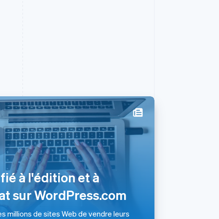
R.A.S. de Hong Kong, Chine
English
简体中文
République tchèque
English
ié à l'édition et à
Roumanie
English
iat sur WordPress.com
Royaume-Uni
English
s millions de sites Web de vendre leurs