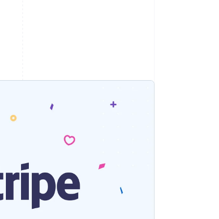
Stripe Sessions 2026
Découvrez comment
Stripe construit
l’infrastructure
économique de l’IA.
Regarder la vidéo