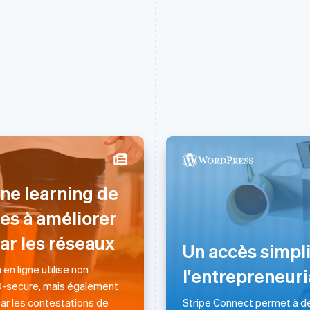
ne learning de
Espagne
Lettonie
es à améliorer
Español
English
English
Estonie
Liechtenstein
ar les réseaux
English
Deutsch
English
Un accès simplif
États-Unis
Lituanie
n ligne utilise non
English
Español
简体中文
English
l'entrepreneur
Finlande
Luxembourg
3D-secure, mais également
English
Svenska
Français
Deutsch
English
par les contestations de
Stripe Connect permet à de