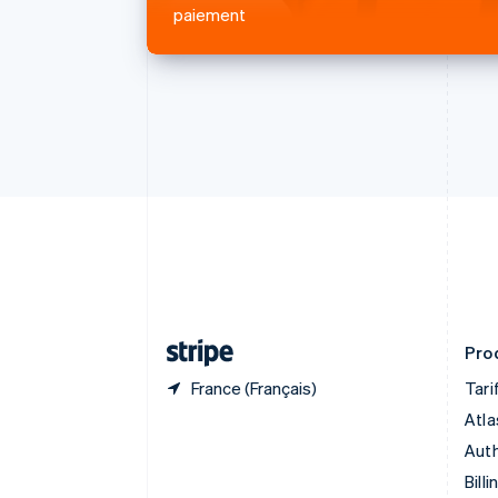
Brésil
paiement
Português
English
Bulgarie
English
Canada
English
Français
Chine continentale
简体中文
English
Chypre
English
Croatie
English
Italiano
Danemark
English
Émirats arabes unis
English
Prod
France (Français)
Tari
Atla
Auth
Billi