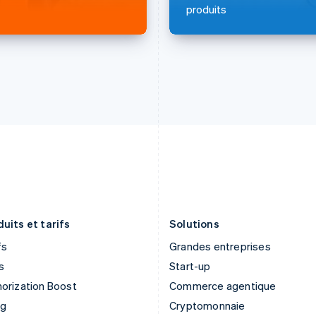
France
Malaisie
produits
Français
English
English
简体中文
Gibraltar
Malte
English
English
Grèce
Mexique
English
Español
English
Hongrie
Norvège
English
English
Inde
Nouvelle-Zélande
English
English
Irlande
Pays-Bas
English
Nederlands
English
Italie
Pologne
Italiano
English
English
Japon
Portugal
日本語
English
Português
English
uits et tarifs
Solutions
fs
Grandes entreprises
s
Start-up
orization Boost
Commerce agentique
ng
Cryptomonnaie