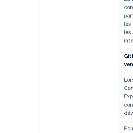
con
par
les
les
int
Git
ven
Lor
Con
Exp
con
dév
Pou