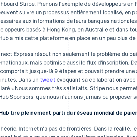
hboard Stripe. Prenons l'exemple de développeurs en P
 peuvent suivre un processus entièrement localisé, en 
essaires aux informations de leurs banques nationales.
eloppeurs basés à Hong Kong, en Australie et dans tous
Hub a mis cette plateforme en place en un peu plus de
nect Express résout non seulement le problème du p
ernationaux, mais optimise aussi le flux d'inscription. D
 comportait jusque-là 9 étapes et pouvait prendre un
inutes. Dans un
tweet
évoquant sa collaboration avec S
laré « Nous sommes très satisfaits. Stripe nous perm
Hub Sponsors, que nous n'aurions jamais pu proposer sa
Hub tire pleinement parti du réseau mondial de paie
théorie, Internet n'a pas de frontières. Dans la réalité, 
rtant bel et bien soumis aux frontières nationales. Av