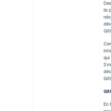
Das
ils
néc
dév
Git
Con
int
qui
2 m
déc
Git
Git
En 
pou