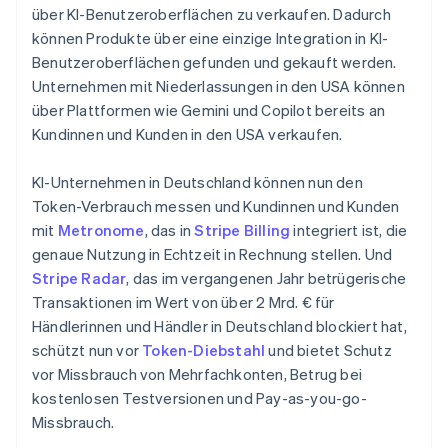
über KI-Benutzeroberflächen zu verkaufen. Dadurch
können Produkte über eine einzige Integration in KI-
Benutzeroberflächen gefunden und gekauft werden.
Australien
Unternehmen mit Niederlassungen in den USA können
English
Belgien
über Plattformen wie Gemini und Copilot bereits an
Nederlands
Français
Deutsch
English
Kundinnen und Kunden in den USA verkaufen.
Brasilien
Português
English
KI-Unternehmen in Deutschland können nun den
Bulgarien
Token-Verbrauch messen und Kundinnen und Kunden
English
Dänemark
mit
Metronome
, das in
Stripe Billing
integriert ist, die
English
genaue Nutzung in Echtzeit in Rechnung stellen. Und
Deutschland
Stripe Radar
, das im vergangenen Jahr betrügerische
Deutsch
English
Transaktionen im Wert von über 2 Mrd. € für
Estland
Händlerinnen und Händler in Deutschland blockiert hat,
English
Festlandchina
schützt nun vor
Token-Diebstahl
und bietet Schutz
简体中文
English
vor Missbrauch von Mehrfachkonten, Betrug bei
Finnland
kostenlosen Testversionen und Pay-as-you-go-
English
Svenska
Missbrauch.
Frankreich