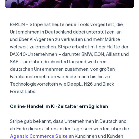
Betrugsprävention
Ecosystem
Atlas
Start-up-Gründung
Partner
Stripe App-Marktplatz
BERLIN – Stripe hat heute neue Tools vorgestellt, die
Climate
Unternehmen in Deutschland dabei unterstützen, an
CO₂-Entnahme
und über KI-Agenten zu verkaufen und mehr Märkte
Identity
weltweit zu erreichen. Stripe arbeitet mit der Hälfte der
Online-Identitätsprüfung
DAX40-Unternehmen – darunter BMW, E.ON, Allianz und
SAP – und über dreihunderttausend weiteren
deutschen Unternehmen zusammen, von großen
Familienunternehmen wie Viessmann bis hin zu
Stripe-Sessions 2026
Technologievorreitern wie DeepL, N26 und Black
Erfahren Sie, wie Stripe Lösungen für die Wirtschaft
Forest Labs.
Jetzt ansehen
Online-Handel im KI-Zeitalter ermöglichen
Stripe gab bekannt, dass Unternehmen in Deutschland
ab Ende dieses Jahres in der Lage sein werden, über die
Agentic Commerce Suite
an Kundinnen und Kunden