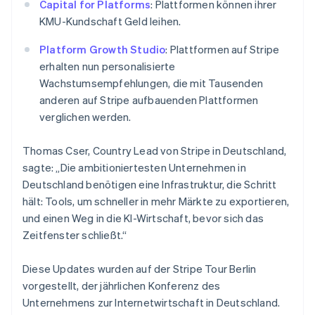
English
Capital for Platforms
: Plattformen können ihrer
Schweden
KMU-Kundschaft Geld leihen.
Svenska
English
Schweiz
Platform Growth Studio
: Plattformen auf Stripe
Deutsch
Français
Italiano
English
erhalten nun personalisierte
Singapur
Wachstumsempfehlungen, die mit Tausenden
English
简体中文
Slowakei
anderen auf Stripe aufbauenden Plattformen
English
verglichen werden.
Slowenien
English
Italiano
Thomas Cser, Country Lead von Stripe in Deutschland,
Sonderverwaltungsregion Hongkong,
sagte: „Die ambitioniertesten Unternehmen in
China
Deutschland benötigen eine Infrastruktur, die Schritt
English
简体中文
hält: Tools, um schneller in mehr Märkte zu exportieren,
Spanien
und einen Weg in die KI-Wirtschaft, bevor sich das
Español
English
Thailand
Zeitfenster schließt.“
ไทย
English
Tschechische Republik
Diese Updates wurden auf der Stripe Tour Berlin
English
vorgestellt, der jährlichen Konferenz des
Ungarn
Unternehmens zur Internetwirtschaft in Deutschland.
English