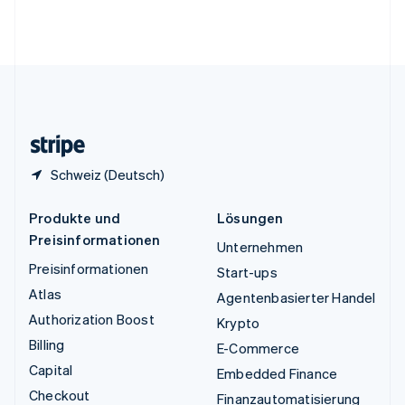
Vereinigte Arabische Emirate
English
Vereinigte Staaten
English
Español
简体中文
Vereinigtes Königreich
English
Zypern
English
Schweiz (Deutsch)
Produkte und
Lösungen
Preisinformationen
Unternehmen
Preisinformationen
Start-ups
Atlas
Agentenbasierter Handel
Authorization Boost
Krypto
Billing
E-Commerce
Capital
Embedded Finance
Checkout
Finanzautomatisierung