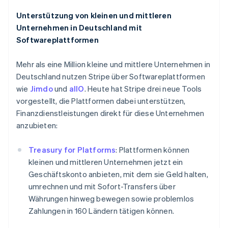
English
Luxemburg
Unterstützung von kleinen und mittleren
Français
Deutsch
English
Unternehmen in Deutschland mit
Malaysia
Softwareplattformen
English
简体中文
Malta
English
Mehr als eine Million kleine und mittlere Unternehmen in
Mexiko
Deutschland nutzen Stripe über Softwareplattformen
Español
English
wie
Jimdo
und
allO
. Heute hat Stripe drei neue Tools
Neuseeland
vorgestellt, die Plattformen dabei unterstützen,
English
Finanzdienstleistungen direkt für diese Unternehmen
Niederlande
anzubieten:
Nederlands
English
Norwegen
English
Treasury for Platforms
: Plattformen können
Österreich
kleinen und mittleren Unternehmen jetzt ein
Deutsch
English
Geschäftskonto anbieten, mit dem sie Geld halten,
Polen
umrechnen und mit Sofort-Transfers über
English
Portugal
Währungen hinweg bewegen sowie problemlos
Português
English
Zahlungen in 160 Ländern tätigen können.
Rumänien