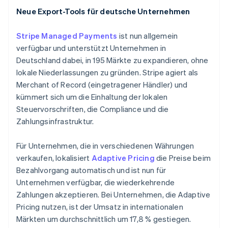
Français
English
Gibraltar
Neue Export-Tools für deutsche Unternehmen
English
Griechenland
Stripe Managed Payments
ist nun allgemein
English
verfügbar und unterstützt Unternehmen in
Indien
Deutschland dabei, in 195 Märkte zu expandieren, ohne
English
lokale Niederlassungen zu gründen. Stripe agiert als
Irland
Merchant of Record (eingetragener Händler) und
English
Italien
kümmert sich um die Einhaltung der lokalen
Italiano
English
Steuervorschriften, die Compliance und die
Japan
Zahlungsinfrastruktur.
日本語
English
Kanada
Für Unternehmen, die in verschiedenen Währungen
English
Français
Kroatien
verkaufen, lokalisiert
Adaptive Pricing
die Preise beim
English
Italiano
Bezahlvorgang automatisch und ist nun für
Lettland
Unternehmen verfügbar, die wiederkehrende
English
Zahlungen akzeptieren. Bei Unternehmen, die Adaptive
Liechtenstein
Pricing nutzen, ist der Umsatz in internationalen
Deutsch
English
Litauen
Märkten um durchschnittlich um 17,8 % gestiegen.