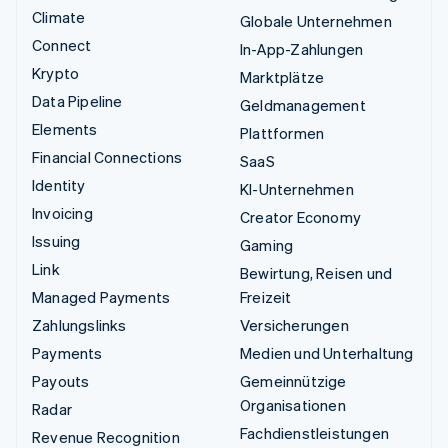
Climate
Globale Unternehmen
Connect
In-App-Zahlungen
Krypto
Marktplätze
Data Pipeline
Geldmanagement
Elements
Plattformen
Financial Connections
SaaS
Identity
KI-Unternehmen
Invoicing
Creator Economy
Issuing
Gaming
Link
Bewirtung, Reisen und
Managed Payments
Freizeit
Zahlungslinks
Versicherungen
Payments
Medien und Unterhaltung
Payouts
Gemeinnützige
Organisationen
Radar
Fachdienstleistungen
Revenue Recognition