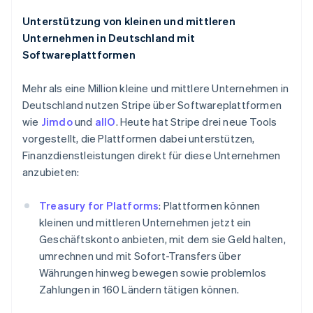
English
Luxemburg
Unterstützung von kleinen und mittleren
Français
Deutsch
English
Unternehmen in Deutschland mit
Malaysia
Softwareplattformen
English
简体中文
Malta
English
Mehr als eine Million kleine und mittlere Unternehmen in
Mexiko
Deutschland nutzen Stripe über Softwareplattformen
Español
English
wie
Jimdo
und
allO
. Heute hat Stripe drei neue Tools
Neuseeland
vorgestellt, die Plattformen dabei unterstützen,
English
Finanzdienstleistungen direkt für diese Unternehmen
Niederlande
anzubieten:
Nederlands
English
Norwegen
English
Treasury for Platforms
: Plattformen können
Österreich
kleinen und mittleren Unternehmen jetzt ein
Deutsch
English
Geschäftskonto anbieten, mit dem sie Geld halten,
Polen
umrechnen und mit Sofort-Transfers über
English
Portugal
Währungen hinweg bewegen sowie problemlos
Português
English
Zahlungen in 160 Ländern tätigen können.
Rumänien