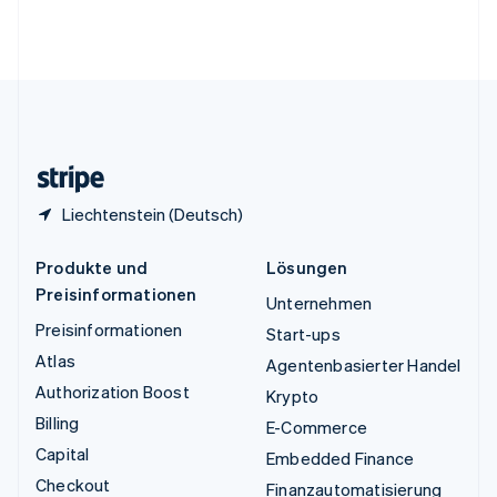
Vereinigte Arabische Emirate
English
Vereinigte Staaten
English
Español
简体中文
Vereinigtes Königreich
English
Zypern
English
Liechtenstein (Deutsch)
Produkte und
Lösungen
Preisinformationen
Unternehmen
Preisinformationen
Start-ups
Atlas
Agentenbasierter Handel
Authorization Boost
Krypto
Billing
E-Commerce
Capital
Embedded Finance
Checkout
Finanzautomatisierung