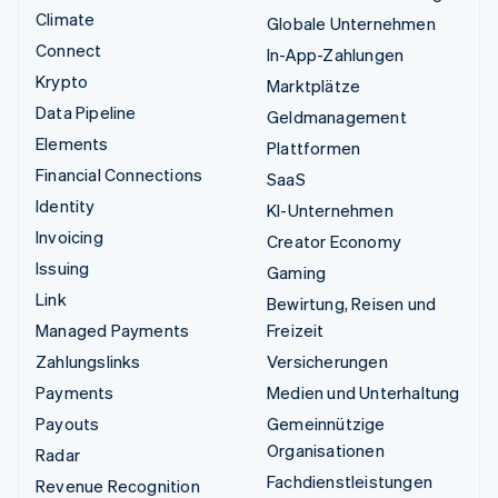
Climate
Globale Unternehmen
Connect
In-App-Zahlungen
Krypto
Marktplätze
Data Pipeline
Geldmanagement
Elements
Plattformen
Financial Connections
SaaS
Identity
KI-Unternehmen
Invoicing
Creator Economy
Issuing
Gaming
Link
Bewirtung, Reisen und
Managed Payments
Freizeit
Zahlungslinks
Versicherungen
Payments
Medien und Unterhaltung
Payouts
Gemeinnützige
Organisationen
Radar
Fachdienstleistungen
Revenue Recognition