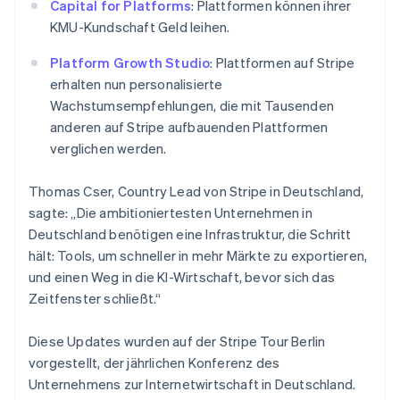
English
Capital for Platforms
: Plattformen können ihrer
Schweden
KMU-Kundschaft Geld leihen.
Svenska
English
Schweiz
Platform Growth Studio
: Plattformen auf Stripe
Deutsch
Français
Italiano
English
erhalten nun personalisierte
Singapur
Wachstumsempfehlungen, die mit Tausenden
English
简体中文
Slowakei
anderen auf Stripe aufbauenden Plattformen
English
verglichen werden.
Slowenien
English
Italiano
Thomas Cser, Country Lead von Stripe in Deutschland,
Sonderverwaltungsregion Hongkong,
sagte: „Die ambitioniertesten Unternehmen in
China
Deutschland benötigen eine Infrastruktur, die Schritt
English
简体中文
hält: Tools, um schneller in mehr Märkte zu exportieren,
Spanien
und einen Weg in die KI-Wirtschaft, bevor sich das
Español
English
Thailand
Zeitfenster schließt.“
ไทย
English
Tschechische Republik
Diese Updates wurden auf der Stripe Tour Berlin
English
vorgestellt, der jährlichen Konferenz des
Ungarn
Unternehmens zur Internetwirtschaft in Deutschland.
English