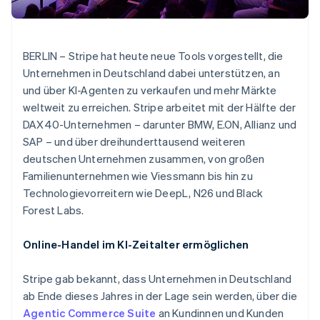
Betrugsprävention
Ecosystem
Atlas
Start-up-Gründung
Partner
Stripe App-Marktplatz
BERLIN – Stripe hat heute neue Tools vorgestellt, die
Climate
Unternehmen in Deutschland dabei unterstützen, an
CO₂-Entnahme
und über KI-Agenten zu verkaufen und mehr Märkte
weltweit zu erreichen. Stripe arbeitet mit der Hälfte der
DAX40-Unternehmen – darunter BMW, E.ON, Allianz und
SAP – und über dreihunderttausend weiteren
Stripe-Sessions 2026
deutschen Unternehmen zusammen, von großen
Erfahren Sie, wie Stripe Lösungen für die Wirtschaft
Familienunternehmen wie Viessmann bis hin zu
Jetzt ansehen
Technologievorreitern wie DeepL, N26 und Black
Forest Labs.
Online-Handel im KI-Zeitalter ermöglichen
Stripe gab bekannt, dass Unternehmen in Deutschland
ab Ende dieses Jahres in der Lage sein werden, über die
Agentic Commerce Suite
an Kundinnen und Kunden