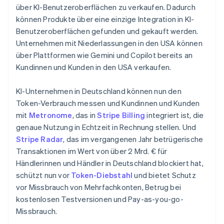
über KI-Benutzeroberflächen zu verkaufen. Dadurch
können Produkte über eine einzige Integration in KI-
Benutzeroberflächen gefunden und gekauft werden.
Australien
Unternehmen mit Niederlassungen in den USA können
English
Belgien
über Plattformen wie Gemini und Copilot bereits an
Nederlands
Français
Deutsch
English
Kundinnen und Kunden in den USA verkaufen.
Brasilien
Português
English
KI-Unternehmen in Deutschland können nun den
Bulgarien
Token-Verbrauch messen und Kundinnen und Kunden
English
Dänemark
mit
Metronome
, das in
Stripe Billing
integriert ist, die
English
genaue Nutzung in Echtzeit in Rechnung stellen. Und
Deutschland
Stripe Radar
, das im vergangenen Jahr betrügerische
Deutsch
English
Transaktionen im Wert von über 2 Mrd. € für
Estland
Händlerinnen und Händler in Deutschland blockiert hat,
English
Festlandchina
schützt nun vor
Token-Diebstahl
und bietet Schutz
简体中文
English
vor Missbrauch von Mehrfachkonten, Betrug bei
Finnland
kostenlosen Testversionen und Pay-as-you-go-
English
Svenska
Missbrauch.
Frankreich