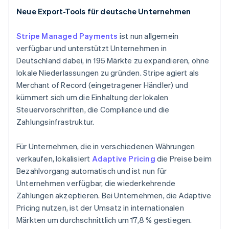
Français
English
Gibraltar
Neue Export-Tools für deutsche Unternehmen
English
Griechenland
Stripe Managed Payments
ist nun allgemein
English
verfügbar und unterstützt Unternehmen in
Indien
Deutschland dabei, in 195 Märkte zu expandieren, ohne
English
lokale Niederlassungen zu gründen. Stripe agiert als
Irland
Merchant of Record (eingetragener Händler) und
English
Italien
kümmert sich um die Einhaltung der lokalen
Italiano
English
Steuervorschriften, die Compliance und die
Japan
Zahlungsinfrastruktur.
日本語
English
Kanada
Für Unternehmen, die in verschiedenen Währungen
English
Français
Kroatien
verkaufen, lokalisiert
Adaptive Pricing
die Preise beim
English
Italiano
Bezahlvorgang automatisch und ist nun für
Lettland
Unternehmen verfügbar, die wiederkehrende
English
Zahlungen akzeptieren. Bei Unternehmen, die Adaptive
Liechtenstein
Pricing nutzen, ist der Umsatz in internationalen
Deutsch
English
Litauen
Märkten um durchschnittlich um 17,8 % gestiegen.