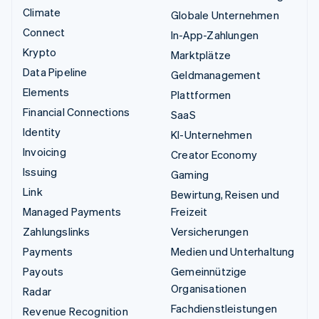
Climate
Globale Unternehmen
Connect
In-App-Zahlungen
Krypto
Marktplätze
Data Pipeline
Geldmanagement
Elements
Plattformen
Financial Connections
SaaS
Identity
KI-Unternehmen
Invoicing
Creator Economy
Issuing
Gaming
Link
Bewirtung, Reisen und
Managed Payments
Freizeit
Zahlungslinks
Versicherungen
Payments
Medien und Unterhaltung
Payouts
Gemeinnützige
Organisationen
Radar
Fachdienstleistungen
Revenue Recognition