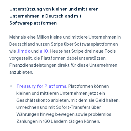
English
Luxemburg
Unterstützung von kleinen und mittleren
Français
Deutsch
English
Unternehmen in Deutschland mit
Malaysia
Softwareplattformen
English
简体中文
Malta
English
Mehr als eine Million kleine und mittlere Unternehmen in
Mexiko
Deutschland nutzen Stripe über Softwareplattformen
Español
English
wie
Jimdo
und
allO
. Heute hat Stripe drei neue Tools
Neuseeland
vorgestellt, die Plattformen dabei unterstützen,
English
Finanzdienstleistungen direkt für diese Unternehmen
Niederlande
anzubieten:
Nederlands
English
Norwegen
English
Treasury for Platforms
: Plattformen können
Österreich
kleinen und mittleren Unternehmen jetzt ein
Deutsch
English
Geschäftskonto anbieten, mit dem sie Geld halten,
Polen
umrechnen und mit Sofort-Transfers über
English
Portugal
Währungen hinweg bewegen sowie problemlos
Português
English
Zahlungen in 160 Ländern tätigen können.
Rumänien