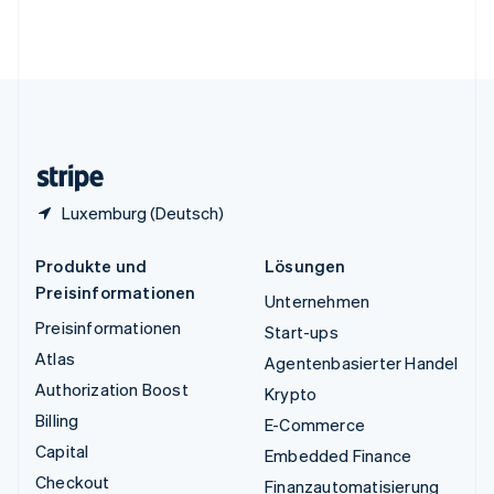
Vereinigte Arabische Emirate
English
Vereinigte Staaten
English
Español
简体中文
Vereinigtes Königreich
English
Zypern
English
Luxemburg (Deutsch)
Produkte und
Lösungen
Preisinformationen
Unternehmen
Preisinformationen
Start-ups
Atlas
Agentenbasierter Handel
Authorization Boost
Krypto
Billing
E-Commerce
Capital
Embedded Finance
Checkout
Finanzautomatisierung