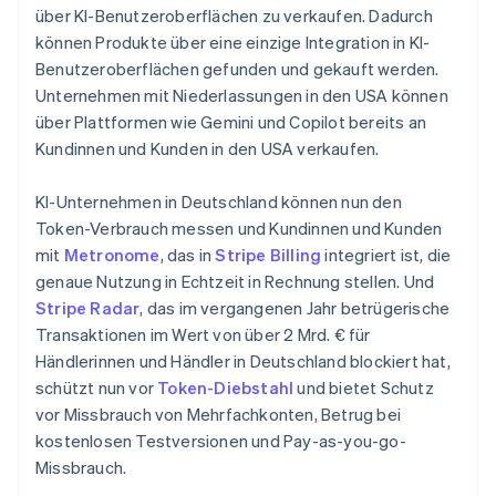
über KI-Benutzeroberflächen zu verkaufen. Dadurch
können Produkte über eine einzige Integration in KI-
Benutzeroberflächen gefunden und gekauft werden.
Australien
Unternehmen mit Niederlassungen in den USA können
English
Belgien
über Plattformen wie Gemini und Copilot bereits an
Nederlands
Français
Deutsch
English
Kundinnen und Kunden in den USA verkaufen.
Brasilien
Português
English
KI-Unternehmen in Deutschland können nun den
Bulgarien
Token-Verbrauch messen und Kundinnen und Kunden
English
Dänemark
mit
Metronome
, das in
Stripe Billing
integriert ist, die
English
genaue Nutzung in Echtzeit in Rechnung stellen. Und
Deutschland
Stripe Radar
, das im vergangenen Jahr betrügerische
Deutsch
English
Transaktionen im Wert von über 2 Mrd. € für
Estland
Händlerinnen und Händler in Deutschland blockiert hat,
English
Festlandchina
schützt nun vor
Token-Diebstahl
und bietet Schutz
简体中文
English
vor Missbrauch von Mehrfachkonten, Betrug bei
Finnland
kostenlosen Testversionen und Pay-as-you-go-
English
Svenska
Missbrauch.
Frankreich