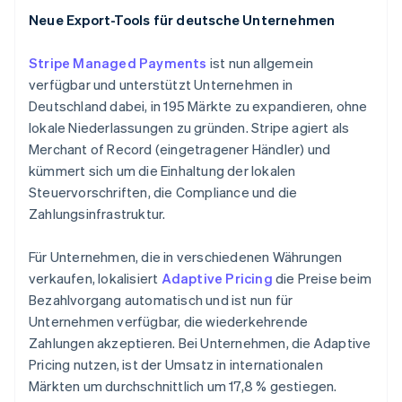
Français
English
Gibraltar
Neue Export-Tools für deutsche Unternehmen
English
Griechenland
Stripe Managed Payments
ist nun allgemein
English
verfügbar und unterstützt Unternehmen in
Indien
Deutschland dabei, in 195 Märkte zu expandieren, ohne
English
lokale Niederlassungen zu gründen. Stripe agiert als
Irland
Merchant of Record (eingetragener Händler) und
English
Italien
kümmert sich um die Einhaltung der lokalen
Italiano
English
Steuervorschriften, die Compliance und die
Japan
Zahlungsinfrastruktur.
日本語
English
Kanada
Für Unternehmen, die in verschiedenen Währungen
English
Français
Kroatien
verkaufen, lokalisiert
Adaptive Pricing
die Preise beim
English
Italiano
Bezahlvorgang automatisch und ist nun für
Lettland
Unternehmen verfügbar, die wiederkehrende
English
Zahlungen akzeptieren. Bei Unternehmen, die Adaptive
Liechtenstein
Pricing nutzen, ist der Umsatz in internationalen
Deutsch
English
Litauen
Märkten um durchschnittlich um 17,8 % gestiegen.