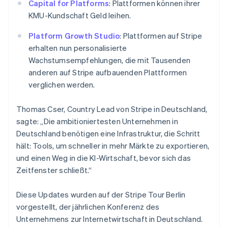
English
Capital for Platforms
: Plattformen können ihrer
Schweden
KMU-Kundschaft Geld leihen.
Svenska
English
Schweiz
Platform Growth Studio
: Plattformen auf Stripe
Deutsch
Français
Italiano
English
erhalten nun personalisierte
Singapur
Wachstumsempfehlungen, die mit Tausenden
English
简体中文
Slowakei
anderen auf Stripe aufbauenden Plattformen
English
verglichen werden.
Slowenien
English
Italiano
Thomas Cser, Country Lead von Stripe in Deutschland,
Sonderverwaltungsregion Hongkong,
sagte: „Die ambitioniertesten Unternehmen in
China
Deutschland benötigen eine Infrastruktur, die Schritt
English
简体中文
hält: Tools, um schneller in mehr Märkte zu exportieren,
Spanien
und einen Weg in die KI-Wirtschaft, bevor sich das
Español
English
Thailand
Zeitfenster schließt.“
ไทย
English
Tschechische Republik
Diese Updates wurden auf der Stripe Tour Berlin
English
vorgestellt, der jährlichen Konferenz des
Ungarn
Unternehmens zur Internetwirtschaft in Deutschland.
English