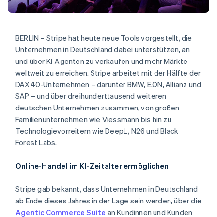
Betrugsprävention
Ecosystem
Atlas
Start-up-Gründung
Partner
Stripe App-Marktplatz
BERLIN – Stripe hat heute neue Tools vorgestellt, die
Climate
Unternehmen in Deutschland dabei unterstützen, an
CO₂-Entnahme
und über KI-Agenten zu verkaufen und mehr Märkte
Identity
weltweit zu erreichen. Stripe arbeitet mit der Hälfte der
Online-Identitätsprüfung
DAX40-Unternehmen – darunter BMW, E.ON, Allianz und
SAP – und über dreihunderttausend weiteren
deutschen Unternehmen zusammen, von großen
Familienunternehmen wie Viessmann bis hin zu
Stripe-Sessions 2026
Technologievorreitern wie DeepL, N26 und Black
Erfahren Sie, wie Stripe Lösungen für die Wirts
Forest Labs.
Jetzt ansehen
Online-Handel im KI-Zeitalter ermöglichen
Stripe gab bekannt, dass Unternehmen in Deutschland
ab Ende dieses Jahres in der Lage sein werden, über die
Agentic Commerce Suite
an Kundinnen und Kunden