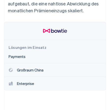
Betrugsprävention
aufgebaut, die eine nahtlose Abwicklung des
Ecosystem
Atlas
monatlichen Prämieneinzugs skaliert.
Start-up-Gründung
Partner
Stripe App-Marktplatz
Climate
CO₂-Entnahme
Identity
Online-Identitätsprüfung
Lösungen im Einsatz
Payments
Stripe-Sessions 2026
Großraum China
Erfahren Sie, wie Stripe Lösungen für die Wirtschaft
Jetzt ansehen
Enterprise