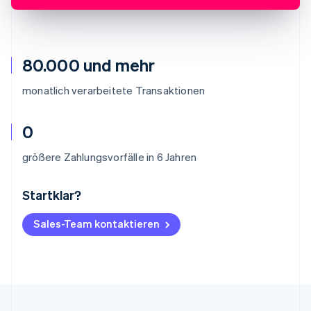
80.000 und mehr
monatlich verarbeitete Transaktionen
0
größere Zahlungsvorfälle in 6 Jahren
Startklar?
Australien
English
Belgien
Sales-Team kontaktieren
Nederlands
Français
Deutsch
English
Brasilien
Português
English
Bulgarien
English
Dänemark