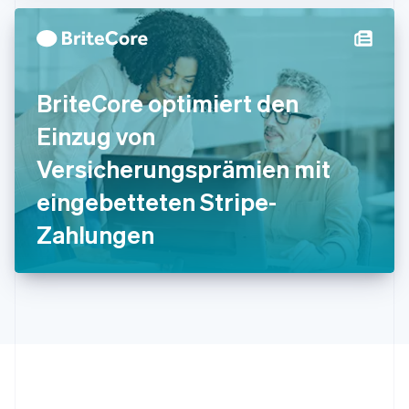
日本語
English
Kanada
English
Français
Kroatien
English
Italiano
BriteCore optimiert den
Lettland
English
Einzug von
Liechtenstein
Deutsch
English
Versicherungsprämien mit
Litauen
eingebetteten Stripe-
English
Luxemburg
Zahlungen
Français
Deutsch
English
Malaysia
English
简体中文
Malta
English
Mexiko
Español
English
Neuseeland
English
Niederlande