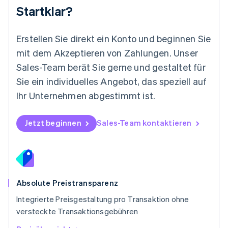
Nederlands
English
Startklar?
Norwegen
English
Österreich
Erstellen Sie direkt ein Konto und beginnen Sie
Deutsch
English
mit dem Akzeptieren von Zahlungen. Unser
Polen
Sales-Team berät Sie gerne und gestaltet für
English
Portugal
Sie ein individuelles Angebot, das speziell auf
Português
English
Ihr Unternehmen abgestimmt ist.
Rumänien
English
Schweden
Jetzt beginnen
Sales-Team kontaktieren
Svenska
English
Schweiz
Deutsch
Français
Italiano
English
Singapur
English
简体中文
Slowakei
Absolute Preistransparenz
English
Integrierte Preisgestaltung pro Transaktion ohne
Slowenien
versteckte Transaktionsgebühren
English
Italiano
Sonderverwaltungsregion Hongkong,