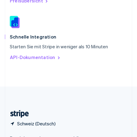
Preisübersicht
China
English
简体中文
Spanien
Español
English
Thailand
ไทย
English
Schnelle Integration
Tschechische Republik
Starten Sie mit Stripe in weniger als 10 Minuten
English
Ungarn
API-Dokumentation
English
Vereinigte Arabische Emirate
English
Vereinigte Staaten
English
Español
简体中文
Vereinigtes Königreich
English
Zypern
English
Schweiz (Deutsch)