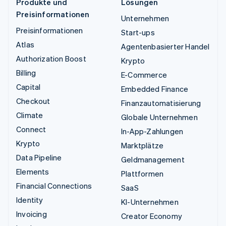
Produkte und
Lösungen
Preisinformationen
Unternehmen
Preisinformationen
Start-ups
Atlas
Agentenbasierter Handel
Authorization Boost
Krypto
Billing
E-Commerce
Capital
Embedded Finance
Checkout
Finanzautomatisierung
Climate
Globale Unternehmen
Connect
In-App-Zahlungen
Krypto
Marktplätze
Data Pipeline
Geldmanagement
Elements
Plattformen
Financial Connections
SaaS
Identity
KI-Unternehmen
Invoicing
Creator Economy