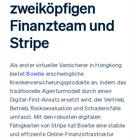
zweiköpfigen
Data Pipeline
Geldmanagement
Marktplatz auf
Zugriff auf mehr als
Datensynchronisierung
Produkt-Roadmap
Plattformen
Grundlagen der
125
Stripe Sessions
SaaS
Abonnementverwaltung
Finanzteam und
Terminal
Karriere
Zahlungen vor Ort
Newsroom
So setzen Sie
Authorization
Stripe Press
nutzungsbasierte
Stripe
Boost
Abrechnung um
Nach Branche
Optimierung der
Stablecoin-gestützte
Autorisierungsraten
Karten ausgeben: So
Link
KI-Unternehmen
Kontakt
geht´s
Beschleunigter
Creator Economy
Bereitstellung und
Als erster virtueller Versicherer in Hongkong
Bezahlvorgang
Gaming
Verwaltung von
Sales-Team
Financial
Bewirtung, Reisen und
Diensten mit Agenten
kontaktieren
bietet
Bowtie
erschwingliche
Connections
Freizeit
Partner werden
Verbundene
Versicherungen
Krankenversicherungsprodukte an, indem das
Medien und
Finanzdaten
traditionelle Agenturmodell durch einen
Unterhaltung
Ressourcen
Gemeinnützige
Digital-First-Ansatz ersetzt wird, der Vertrieb,
Organisationen
Betrieb, Risikoevaluation und Schadensfälle
Fachdienstleistungen
App-Integrationen
Mehr
Öffentlicher Sektor
Code-Beispiele
umfasst. Mit den robusten digitalen
Product roadmap
Einzelhandel
Entwickler-Blog
Fähigkeiten von Stripe hat Bowtie eine stabile
Ausblick
API-Status
und effiziente Online-Finanzinfrastruktur
Radar