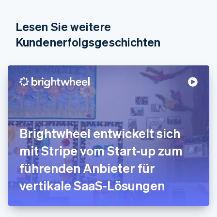
English
Deutschland
Lesen Sie weitere
Deutsch
English
Estland
Kundenerfolgsgeschichten
English
Festlandchina
简体中文
English
Finnland
English
Svenska
Frankreich
Français
English
Gibraltar
English
Brightwheel entwickelt sich
Griechenland
English
mit Stripe vom Start-up zum
Indien
führenden Anbieter für
English
Irland
vertikale SaaS-Lösungen
English
Italien
Italiano
English
Japan