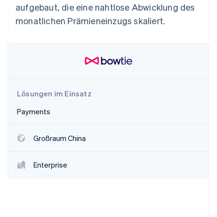
Betrugsprävention
aufgebaut, die eine nahtlose Abwicklung des
Ecosystem
Atlas
monatlichen Prämieneinzugs skaliert.
Start-up-Gründung
Partner
Stripe App-Marktplatz
Climate
CO₂-Entnahme
Identity
Online-Identitätsprüfung
Lösungen im Einsatz
Payments
Stripe-Sessions 2026
Großraum China
Erfahren Sie, wie Stripe Lösungen für die Wirts
Jetzt ansehen
Enterprise