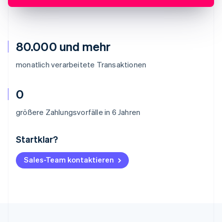
80.000 und mehr
monatlich verarbeitete Transaktionen
0
größere Zahlungsvorfälle in 6 Jahren
Startklar?
Australien
English
Belgien
Sales-Team kontaktieren
Nederlands
Français
Deutsch
English
Brasilien
Português
English
Bulgarien
English
Dänemark