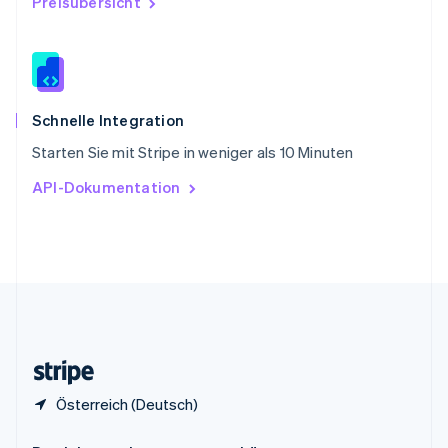
Preisübersicht
China
English
简体中文
Spanien
Español
English
Thailand
ไทย
English
Schnelle Integration
Tschechische Republik
Starten Sie mit Stripe in weniger als 10 Minuten
English
Ungarn
API-Dokumentation
English
Vereinigte Arabische Emirate
English
Vereinigte Staaten
English
Español
简体中文
Vereinigtes Königreich
English
Zypern
English
Österreich (Deutsch)