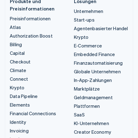
Produkte und
Lösungen
Preisinformationen
Unternehmen
Preisinformationen
Start-ups
Atlas
Agentenbasierter Handel
Authorization Boost
Krypto
Billing
E-Commerce
Capital
Embedded Finance
Checkout
Finanzautomatisierung
Climate
Globale Unternehmen
Connect
In-App-Zahlungen
Krypto
Marktplätze
Data Pipeline
Geldmanagement
Elements
Plattformen
Financial Connections
SaaS
Identity
KI-Unternehmen
Invoicing
Creator Economy