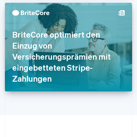
日本語
English
Kanada
English
Français
Kroatien
English
Italiano
BriteCore optimiert den
Lettland
English
Einzug von
Liechtenstein
Deutsch
English
Versicherungsprämien mit
Litauen
eingebetteten Stripe-
English
Luxemburg
Zahlungen
Français
Deutsch
English
Malaysia
English
简体中文
Malta
English
Mexiko
Español
English
Neuseeland
English
Niederlande