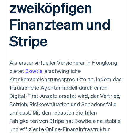
zweiköpfigen
Data Pipeline
Geldmanagement
Marktplatz auf
Zugriff auf mehr als
Datensynchronisierung
Produkt-Roadmap
Plattformen
Grundlagen der
125
Stripe Sessions
SaaS
Abonnementverwaltung
Finanzteam und
Terminal
Karriere
Zahlungen vor Ort
Newsroom
So setzen Sie
Authorization
Stripe Press
nutzungsbasierte
Stripe
Boost
Abrechnung um
Nach Branche
Optimierung der
Stablecoin-gestützte
Autorisierungsraten
Karten ausgeben: So
Link
KI-Unternehmen
Kontakt
geht´s
Beschleunigter
Creator Economy
Bereitstellung und
Als erster virtueller Versicherer in Hongkong
Bezahlvorgang
Gaming
Verwaltung von
Sales-Team
Financial
Bewirtung, Reisen und
Diensten mit Agenten
kontaktieren
bietet
Bowtie
erschwingliche
Connections
Freizeit
Partner werden
Verbundene
Versicherungen
Krankenversicherungsprodukte an, indem das
Medien und
Finanzdaten
traditionelle Agenturmodell durch einen
Unterhaltung
Ressourcen
Gemeinnützige
Digital-First-Ansatz ersetzt wird, der Vertrieb,
Organisationen
Betrieb, Risikoevaluation und Schadensfälle
Fachdienstleistungen
App-Integrationen
Mehr
Öffentlicher Sektor
Code-Beispiele
umfasst. Mit den robusten digitalen
Product roadmap
Einzelhandel
Entwickler-Blog
Fähigkeiten von Stripe hat Bowtie eine stabile
Ausblick
API-Status
und effiziente Online-Finanzinfrastruktur
Radar