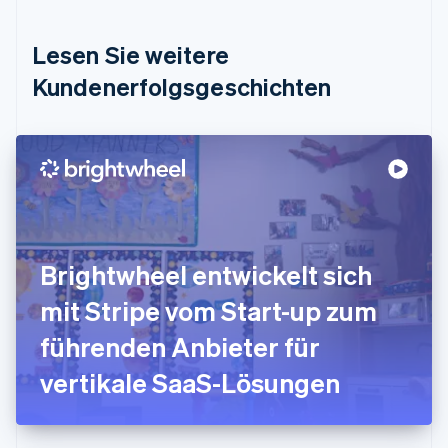
English
Deutschland
Lesen Sie weitere
Deutsch
English
Estland
Kundenerfolgsgeschichten
English
Festlandchina
简体中文
English
Finnland
English
Svenska
Frankreich
Français
English
Gibraltar
English
Brightwheel entwickelt sich
Griechenland
English
mit Stripe vom Start-up zum
Indien
führenden Anbieter für
English
Irland
vertikale SaaS-Lösungen
English
Italien
Italiano
English
Japan