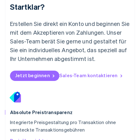
Nederlands
English
Startklar?
Norwegen
English
Österreich
Erstellen Sie direkt ein Konto und beginnen Sie
Deutsch
English
mit dem Akzeptieren von Zahlungen. Unser
Polen
Sales-Team berät Sie gerne und gestaltet für
English
Portugal
Sie ein individuelles Angebot, das speziell auf
Português
English
Ihr Unternehmen abgestimmt ist.
Rumänien
English
Schweden
Jetzt beginnen
Sales-Team kontaktieren
Svenska
English
Schweiz
Deutsch
Français
Italiano
English
Singapur
English
简体中文
Slowakei
Absolute Preistransparenz
English
Integrierte Preisgestaltung pro Transaktion ohne
Slowenien
versteckte Transaktionsgebühren
English
Italiano
Sonderverwaltungsregion Hongkong,