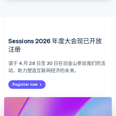
Nederlands
Français
Deutsch
English
波兰
English
丹麦
English
德国
Deutsch
English
法国
Sessions 2026 年度大会现已开放
Français
English
注册
芬兰
English
Svenska
荷兰
请于 4 月 28 日至 30 日在旧金山参加我们的活
Nederlands
English
动，助力塑造互联网经济的未来。
加拿大
English
Français
捷克
Register now
English
克罗地亚
English
Italiano
拉脱维亚
English
立陶宛