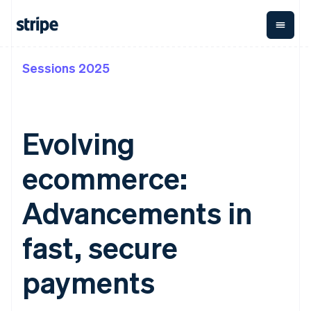
Sessions 2025
按企业阶段
文档
学习
支付
营收
资金管
平台
理
易市
大型企业
Stripe 文档
博客
Payments
Billing
初创企业
API 参考文档
客户案例
在线支付
经常性收入
Global
Conn
库与 SDK
指南
Evolving
Payment links
Metronome
Payouts
Stripe Apps
按用量计费
平台
无代码支付
Subscriptions
向第三
ecommerce:
按应用场景
Checkout
方打款
支持
预构建支付界
订阅管理
指南
智能体商务
面
Invoicing
Advancements in
加密货币
获取支持
一次性或定期
Elements
电子商务
接受线上付款
托管支持方案
灵活的 UI 组件
账单
嵌入式金融
实施预置结账流程
专业服务
fast, secure
Payment
Tax
财务自动化
构建平台或交易市场
methods
销售税和增值
全球化企业
管理订阅
接入 125+ 种支
税自动化
payments
应用内支付
提供按用量计费
付方式
Revenue
交易市场
发行稳定币支持的支付卡
Authorization
Recognition
公司
资金管理
通过智能体配置和管理服
Boost
会计自动化
平台
务