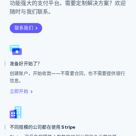
功能强大的支付平台。需要定制解决方案？欢迎
Svenska
English
瑞士
随时与我们联系。
Deutsch
Français
Italiano
English
塞浦路斯
English
联系我们
斯洛伐克
English
斯洛文尼亚
English
Italiano
泰国
ไทย
English
准备好开始了？
希腊
创建账户，开始收款——不需要合同，也不需要提供银行
English
信息。
西班牙
Español
English
立即开始
新加坡
English
简体中文
新西兰
English
匈牙利
English
不同规模的公司都在使用 Stripe
意大利