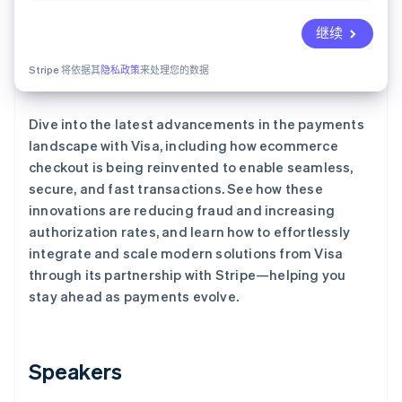
了解 Stripe 如何为 AI 构建经济基础设施。
立即观看
继续
Stripe 将依据其
隐私政策
来处理您的数据
Dive into the latest advancements in the payments
landscape with Visa, including how ecommerce
checkout is being reinvented to enable seamless,
secure, and fast transactions. See how these
innovations are reducing fraud and increasing
authorization rates, and learn how to effortlessly
integrate and scale modern solutions from Visa
through its partnership with Stripe—helping you
stay ahead as payments evolve.
Speakers