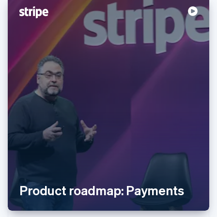
阿联酋
English
爱尔兰
English
爱沙尼亚
English
奥地利
Deutsch
English
澳大利亚
English
巴西
Português
English
Product roadmap: Payments
保加利亚
English
比利时