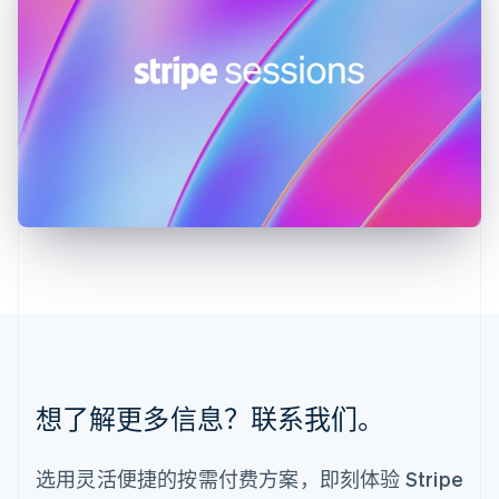
English
列支敦士登
Deutsch
English
卢森堡
Français
Deutsch
English
罗马尼亚
English
马尔他
English
马来西亚
English
简体中文
美国
English
Español
简体中文
墨西哥
Español
English
挪威
English
葡萄牙
想了解更多信息？联系我们。
Português
English
日本
日本語
English
选用灵活便捷的按需付费方案，即刻体验 Stripe
瑞典