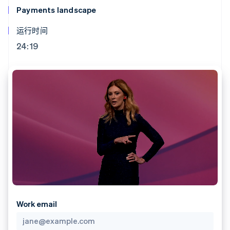
支付成功率优
Stripe Sigma
产品路线图
SaaS
Payments landscape
化
自定义报告
Sessions 年度大会
Link
Data Pipeline
招聘
运行时间
加速结账
数据同步
资讯中心
资源
Stripe Press
24:19
按行业
应用集成
AI 企业
代码示例
更多
创作者经济
开发者博客
联系
Product roadmap
游戏
API 状态
了解未来规划
酒店、旅游与休闲
联系销售
保险
Radar
成为合作伙伴
媒体与娱乐
欺诈防范
非营利组织
Atlas
专业服务
初创企业注册
公共部门
零售
Climate
碳移除
生态系统
Work email
合作伙伴
Stripe App Marketplace
Stripe Sessions 2026