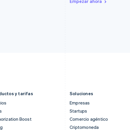
Empezar ahora
Estonia
Lituania
English
English
Finlandia
Luxemburgo
English
Svenska
Français
Deutsch
English
Francia
Malasia
Français
English
English
简体中文
Gibraltar
Malta
English
English
Grecia
México
English
Español
English
Hungría
Noruega
English
English
India
Nueva Zelandia
English
English
Irlanda
Países Bajos
English
Nederlands
English
ductos y tarifas
Soluciones
ios
Empresas
s
Startups
orization Boost
Comercio agéntico
ng
Criptomoneda