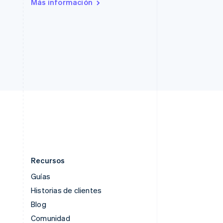
Más información
República Checa
English
Rumania
English
Singapur
English
简体中文
Suecia
Svenska
English
Suiza
Deutsch
Français
Italiano
English
Tailandia
ไทย
English
Recursos
Guías
Historias de clientes
Blog
Comunidad