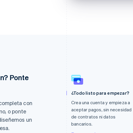
ón? Ponte
Eslovaquia
Italia
¿Todo listo para empezar?
English
Italiano
English
Eslovenia
Japón
completa con
Crea una cuenta y empieza a
English
Italiano
日本語
English
aceptar pagos, sin necesidad
mo, o ponte
España
Letonia
de contratos ni datos
Español
English
English
 diseñemos un
Estados Unidos
Liechtenstein
bancarios.
esa.
English
Español
简体中文
Deutsch
English