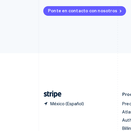
Brasil
Português
English
Ponte en contacto con nosotros
Bulgaria
English
Canadá
English
Français
China continental
简体中文
English
Chipre
English
Croacia
English
Italiano
Dinamarca
English
Emiratos Árabes Unidos
English
Pro
México (Español)
Prec
Atla
Auth
Billi