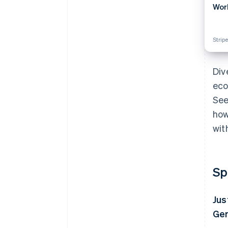
Wor
Strip
Div
eco
See
how
wit
Sp
Jus
Ger