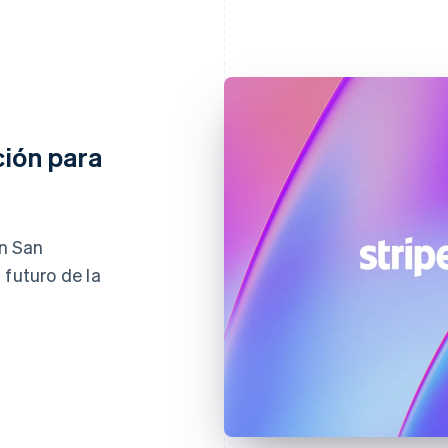
ción para
en San
 futuro de la