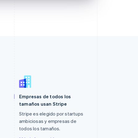
Polonia
Empresas de todos los
English
Portugal
tamaños usan Stripe
Português
English
Stripe es elegido por startups
RAE de Hong Kong, China
ambiciosas y empresas de
English
简体中文
Reino Unido
todos los tamaños.
English