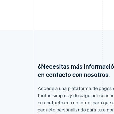
¿Necesitas más informaci
en contacto con nosotros.
Alemania
Deutsch
English
Australia
Accede a una plataforma de pagos 
English
tarifas simples y de pago por consu
Austria
Deutsch
English
en contacto con nosotros para que
Bélgica
paquete personalizado para tu empr
Nederlands
Français
Deutsch
English