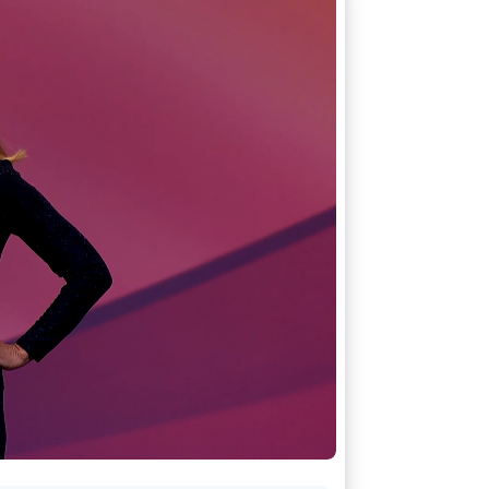
Sesiones de Stripe
2026
Descubre cómo Stripe
construye la
infraestructura
económica para la IA.
Mirar ahora