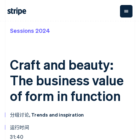
Sessions 2024
按企业阶段
文档
学习
支付
营收
资金管
平台
理
易市
大型企业
Stripe 文档
博客
Payments
Billing
初创企业
API 参考文档
客户案例
在线支付
经常性收入
Global
Conn
库与 SDK
指南
Craft and beauty:
Payment links
Metronome
Payouts
Stripe Apps
按用量计费
平台
无代码支付
Subscriptions
向第三
The business value
按应用场景
Checkout
方打款
支持
预构建支付界
订阅管理
指南
智能体商务
面
Invoicing
of form in function
加密货币
获取支持
一次性或定期
Elements
电子商务
接受线上付款
托管支持方案
灵活的 UI 组件
账单
嵌入式金融
实施预置结账流程
专业服务
Payment
Tax
财务自动化
构建平台或交易市场
methods
销售税和增值
分组讨论, Trends and inspiration
全球化企业
管理订阅
接入 125+ 种支
税自动化
应用内支付
提供按用量计费
付方式
Revenue
运行时间
交易市场
发行稳定币支持的支付卡
Authorization
Recognition
公司
资金管理
通过智能体配置和管理服
Boost
会计自动化
31:40
平台
务