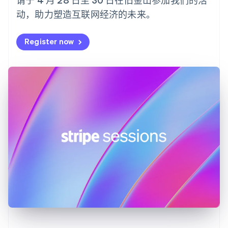
Nederlands
English
动，助力塑造互联网经济的未来。
加拿大
English
Français
捷克
Register now
English
克罗地亚
English
Italiano
拉脱维亚
English
立陶宛
English
列支敦士登
Deutsch
English
卢森堡
Français
Deutsch
English
罗马尼亚
English
马尔他
English
马来西亚
English
简体中文
美国