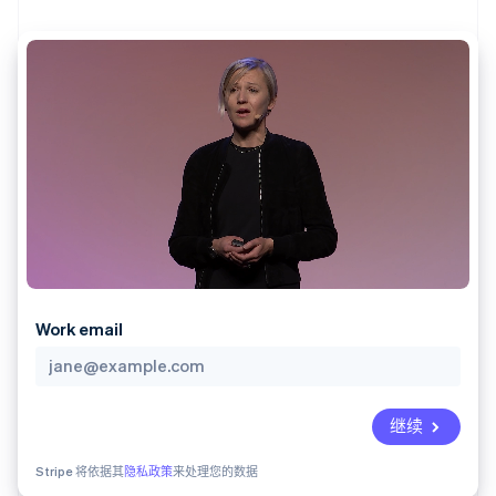
支付成功率优
Stripe Sigma
产品路线图
SaaS
化
自定义报告
Sessions 年度大会
Link
Data Pipeline
招聘
加速结账
数据同步
资讯中心
资源
Stripe Press
按行业
应用集成
AI 企业
代码示例
更多
创作者经济
开发者博客
联系
Product roadmap
游戏
API 状态
了解未来规划
酒店、旅游与休闲
联系销售
保险
Radar
成为合作伙伴
媒体与娱乐
欺诈防范
非营利组织
Atlas
专业服务
初创企业注册
公共部门
Work email
零售
Climate
碳移除
生态系统
继续
合作伙伴
Stripe 将依据其
隐私政策
来处理您的数据
Stripe App Marketplace
Stripe Sessions 2026