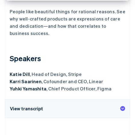
了解 Stripe 如何为 AI 构建经济基础设施。
立即观看
People like beautiful things for rational reasons. See
why well-crafted products are expressions of care
and dedication—and how that correlates to
business success.
Speakers
Katie Dill
, Head of Design, Stripe
Karri Saarinen
, Cofounder and CEO, Linear
Yuhki Yamashita
, Chief Product Officer, Figma
View transcript