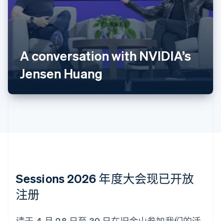
English
奥地利
Deutsch
English
澳大利亚
English
A conversation with NVIDIA’s
巴西
Português
English
Jensen Huang
保加利亚
English
比利时
Nederlands
Français
Deutsch
English
波兰
English
丹麦
English
德国
Deutsch
English
法国
Sessions 2026 年度大会现已开放
Français
English
注册
芬兰
English
Svenska
荷兰
请于 4 月 28 日至 30 日在旧金山参加我们的活