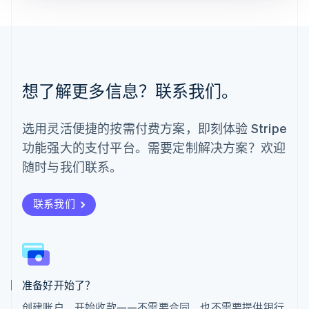
English
Español
简体中文
墨西哥
Español
English
挪威
English
葡萄牙
想了解更多信息？联系我们。
Português
English
日本
日本語
English
选用灵活便捷的按需付费方案，即刻体验 Stripe
瑞典
功能强大的支付平台。需要定制解决方案？欢迎
Svenska
English
瑞士
随时与我们联系。
Deutsch
Français
Italiano
English
塞浦路斯
English
联系我们
斯洛伐克
English
斯洛文尼亚
English
Italiano
泰国
ไทย
English
准备好开始了？
希腊
创建账户，开始收款——不需要合同，也不需要提供银行