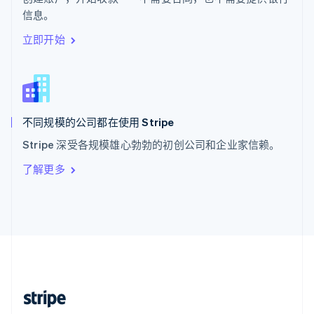
English
信息。
西班牙
Español
English
立即开始
新加坡
English
简体中文
新西兰
English
匈牙利
English
不同规模的公司都在使用 Stripe
意大利
Stripe 深受各规模雄心勃勃的初创公司和企业家信赖。
Italiano
English
印度
了解更多
English
英国
English
直布罗陀
English
中国内地
简体中文
English
中国香港特别行政区
English
简体中文