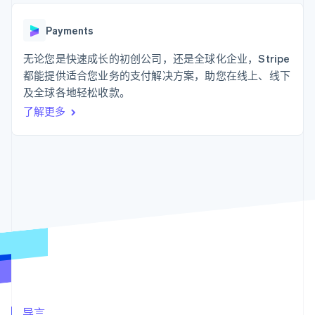
支付成功率优
Stripe Sigma
产品路线图
SaaS
化
自定义报告
Sessions 年度大会
Link
Data Pipeline
Payments
招聘
加速结账
数据同步
资讯中心
资源
无论您是快速成长的初创公司，还是全球化企业，Stripe
Stripe Press
按行业
都能提供适合您业务的支付解决方案，助您在线上、线下
应用集成
及全球各地轻松收款。
AI 企业
代码示例
更多
创作者经济
开发者博客
联系
了解更多
Product roadmap
游戏
API 状态
了解未来规划
酒店、旅游与休闲
联系销售
保险
Radar
成为合作伙伴
媒体与娱乐
欺诈防范
非营利组织
Atlas
专业服务
初创企业注册
公共部门
零售
Climate
碳移除
生态系统
合作伙伴
Stripe App Marketplace
Stripe Sessions 2026
导言