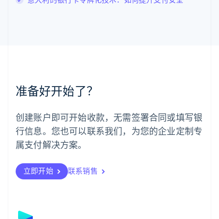
English
马尔他
English
马来西亚
English
简体中文
美国
English
Español
简体中文
墨西哥
Español
English
准备好开始了？
挪威
English
葡萄牙
创建账户即可开始收款，无需签署合同或填写银
Português
English
行信息。您也可以联系我们，为您的企业定制专
日本
日本語
English
属支付解决方案。
瑞典
Svenska
English
瑞士
立即开始
联系销售
Deutsch
Français
Italiano
English
塞浦路斯
English
斯洛伐克