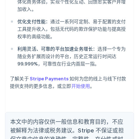
体化商务体验，实现个性化互动、回馈忠实客户并增
阿联酋
加收入。
English
爱尔兰
优化支付性能：
通过一系列可定制、易于配置的支付
English
工具提升收入，包括无代码的欺诈保护功能与提高授
爱沙尼亚
权率的高级功能。
English
奥地利
利用灵活、可靠的平台加速业务增长：
选择一个专为
Deutsch
English
随业务扩展而设计的平台，历史正常运行时间达
澳大利亚
99.999%，可靠性在行业内首屈一指。
English
巴西
Português
English
了解关于
Stripe Payments
如何为您的线上与线下付款
保加利亚
提供支持的更多信息，或立即
开始使用
。
English
比利时
Nederlands
Français
Deutsch
English
波兰
English
丹麦
本文中的内容仅供一般信息和教育目的，不应
English
被解释为法律或税务建议。Stripe 不保证或担
德国
保文章中信息的准确性、完整性、充分性或时