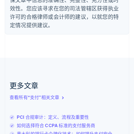
Deutsch
English
法国
效性。您应该寻求在您的司法管辖区获得执业
Français
English
许可的合格律师或会计师的建议，以就您的特
芬兰
定情况提供建议。
English
Svenska
荷兰
Nederlands
English
加拿大
English
Français
捷克
English
克罗地亚
English
Italiano
拉脱维亚
更多文章
English
立陶宛
查看所有“支付”相关文章
English
列支敦士登
Deutsch
English
卢森堡
PCI 合规审计：定义、流程及重要性
Français
Deutsch
English
如何选择符合 CCPA 标准的支付服务商
罗马尼亚
意大利的银行卡令牌化技术：如何提升支付安全