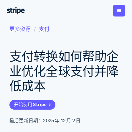
更多资源
支付
按企业阶段
文档
学习
支付
营收
资金管
平台
理
易市
大型企业
Stripe 文档
博客
Payments
Billing
初创企业
API 参考文档
客户案例
支付转换如何帮助企
在线支付
经常性收入
Global
Conn
库与 SDK
指南
Payment links
Metronome
Payouts
Stripe Apps
按用量计费
平台
业优化全球支付并降
无代码支付
Subscriptions
向第三
按应用场景
Checkout
方打款
支持
预构建支付界
订阅管理
低成本
指南
智能体商务
面
Invoicing
加密货币
获取支持
一次性或定期
Elements
电子商务
接受线上付款
托管支持方案
灵活的 UI 组件
账单
嵌入式金融
实施预置结账流程
专业服务
Payment
Tax
开始使用 Stripe
财务自动化
构建平台或交易市场
methods
销售税和增值
全球化企业
管理订阅
接入 125+ 种支
税自动化
应用内支付
提供按用量计费
付方式
Revenue
最后更新日期：2025 年 12 月 2 日
交易市场
发行稳定币支持的支付卡
Authorization
Recognition
公司
资金管理
通过智能体配置和管理服
Boost
会计自动化
平台
务