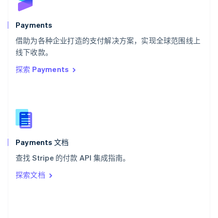
English
斯洛文尼亚
English
Italiano
Payments
泰国
ไทย
English
借助为各种企业打造的支付解决方案，实现全球范围线上
希腊
线下收款。
English
探索 Payments
西班牙
Español
English
新加坡
English
简体中文
新西兰
English
匈牙利
English
Payments 文档
意大利
查找 Stripe 的付款 API 集成指南。
Italiano
English
印度
探索文档
English
英国
English
直布罗陀