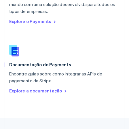
mundo com uma solução desenvolvida para todos os
Nova Zelândia
English
tipos de empresas.
Países Baixos
Explore o Payments
Nederlands
English
Polônia
English
Portugal
Português
English
RAE de Hong Kong, China
English
简体中文
Documentação do Payments
Reino Unido
English
Encontre guias sobre como integrar as APIs de
República Tcheca
pagamento da Stripe.
English
Romênia
Explore a documentação
English
Singapura
English
简体中文
Suécia
Svenska
English
Suíça
Deutsch
Français
Italiano
English