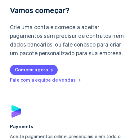
Irlanda
Vamos começar?
English
Itália
Crie uma conta e comece a aceitar
Italiano
English
Japão
pagamentos sem precisar de contratos nem
日本語
English
dados bancários, ou fale conosco para criar
Letônia
English
um pacote personalizado para sua empresa.
Liechtenstein
Deutsch
English
Comece agora
Lituânia
English
Fale com a equipe de vendas
Luxemburgo
Français
Deutsch
English
Malásia
English
简体中文
Malta
English
México
Español
English
Payments
Noruega
Aceite pagamentos online, presenciais e em todo o
English