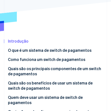
Veja o que está chegando
Radar
Ecossistema
Prevenção de fraudes
Parceiros
Atlas
Stripe App Marketplace
Incorporação de startups
Climate
Remoção de carbono
Introdução
Identity
O que é um sistema de switch de pagamentos
Verificação de identidade
Como funciona um switch de pagamentos
Quais são os principais componentes de um switch
de pagamentos
Stripe Sessions 2026
Quais são os benefícios de usar um sistema de
Veja como a Stripe está construindo a infraestrutura econ
switch de pagamentos
Assista agora
Quem deve usar um sistema de switch de
pagamentos