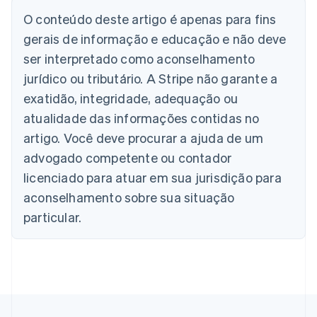
Deutsch
English
Austrália
O conteúdo deste artigo é apenas para fins
English
gerais de informação e educação e não deve
Áustria
ser interpretado como aconselhamento
Deutsch
English
Bélgica
jurídico ou tributário. A Stripe não garante a
Nederlands
Français
Deutsch
English
exatidão, integridade, adequação ou
Brasil
atualidade das informações contidas no
Português
English
Bulgária
artigo. Você deve procurar a ajuda de um
English
advogado competente ou contador
Canadá
English
Français
licenciado para atuar em sua jurisdição para
China continental
aconselhamento sobre sua situação
简体中文
English
Chipre
particular.
English
Croácia
English
Italiano
Dinamarca
English
Emirados Árabes Unidos
English