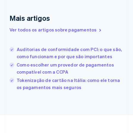
Eslováquia
English
Mais artigos
Eslovênia
English
Italiano
Ver todos os artigos sobre pagamentos
Espanha
Español
English
Estados Unidos
Auditorias de conformidade com PCI: o que são,
English
Español
简体中文
Estônia
como funcionam e por que são importantes
English
Como escolher um provedor de pagamentos
Finlândia
compatível com a CCPA
English
Svenska
França
Tokenização de cartão na Itália: como ele torna
Français
English
os pagamentos mais seguros
Gibraltar
English
Grécia
English
Hungria
English
Índia
English