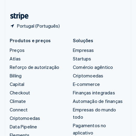
Tailândia
ไทย
English
Portugal (Português)
Produtos e preços
Soluções
Preços
Empresas
Atlas
Startups
Reforço de autorização
Comércio agêntico
Billing
Criptomoedas
Capital
E-commerce
Checkout
Finanças integradas
Climate
Automação de finanças
Connect
Empresas do mundo
todo
Criptomoedas
Pagamentos no
Data Pipeline
aplicativo
Elements