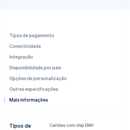
Ecossistema
Stripe Sessions 2026
Parceiros
Stripe App Marketplace
Veja como a Stripe está construindo a infraestrutura econô
Tipos de pagamento
Assista agora
Conectividade
Integração
Disponibilidade por país
Opções de personalização
Outras especificações
Mais informações
Tipos de
​Cartões​ com​ chip EMV​​