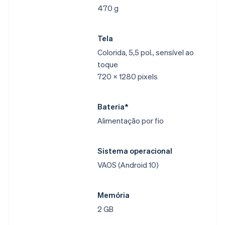
470 g​
Tela​
Colorida, 5,5 pol., sensível ao
toque​
720 x 1280 pixels​
Bateria*​
Alimentação por fio​
Sistema operacional​
VAOS (Android 10)​
Memória​
2 GB​