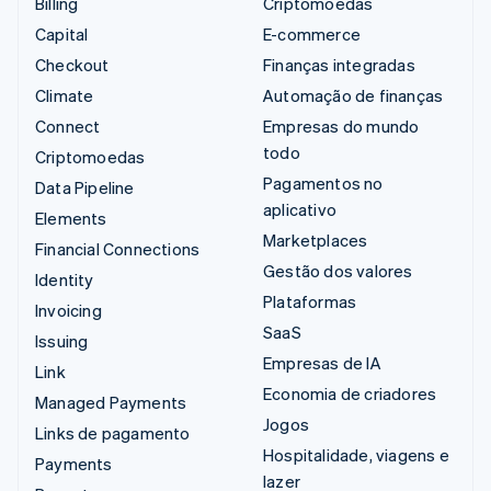
Billing
Criptomoedas
Capital
E-commerce
Checkout
Finanças integradas
Climate
Automação de finanças
Connect
Empresas do mundo
todo
Criptomoedas
Pagamentos no
Data Pipeline
aplicativo
Elements
Marketplaces
Financial Connections
Gestão dos valores
Identity
Plataformas
Invoicing
SaaS
Issuing
Empresas de IA
Link
Economia de criadores
Managed Payments
Jogos
Links de pagamento
Hospitalidade, viagens e
Payments
lazer