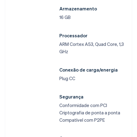
Armazenamento​
16 GB​
Processador​
ARM Cortex A53, Quad Core, 1,3
GHz​
Alemanha
Deutsch
English
Austrália
Conexão de carga/energia​
English
Plug CC​
Áustria
Deutsch
English
Bélgica
Segurança​
Nederlands
Français
Deutsch
English
Conformidade com PCI​
Brasil
Criptografia de ponta a ponta​
Português
English
Bulgária
Compatível com P2PE​
English
Canadá
English
Français