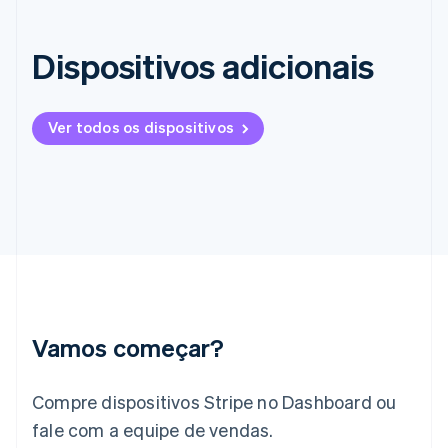
França
Français
English
Dispositivos adicionais
Gibraltar
English
Grécia
English
Ver todos os dispositivos
Hungria
English
Índia
English
Irlanda
English
Itália
Italiano
English
Japão
日本語
English
Vamos começar?
Letônia
English
Liechtenstein
Compre dispositivos Stripe no Dashboard ou
Deutsch
English
Lituânia
fale com a equipe de vendas.
English