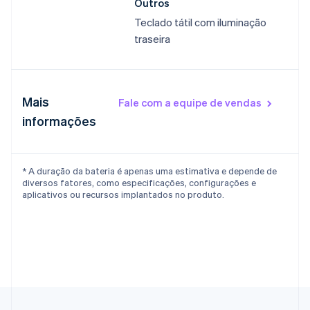
Outros​
China continental
Teclado tátil com iluminação
简体中文
English
traseira​
Chipre
English
Croácia
English
Italiano
Dinamarca
Mais
Fale com a equipe de vendas​
English
informações
Emirados Árabes Unidos
English
Eslováquia
* A duração da bateria é apenas uma estimativa e depende de
English
diversos fatores, como especificações, configurações e
Eslovênia
aplicativos ou recursos implantados no produto.
English
Italiano
Espanha
Español
English
Estados Unidos
English
Español
简体中文
Estônia
English
Finlândia
English
Svenska