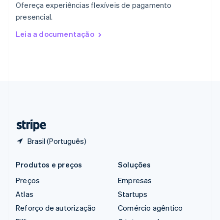
Ofereça experiências flexíveis de pagamento
República Tcheca
presencial.
English
Romênia
Leia a documentação
English
Singapura
English
简体中文
Suécia
Svenska
English
Suíça
Deutsch
Français
Italiano
English
Tailândia
ไทย
English
Brasil (Português)
Produtos e preços
Soluções
Preços
Empresas
Atlas
Startups
Reforço de autorização
Comércio agêntico