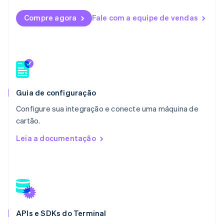
Luxemburgo
Compre agora
Fale com a equipe de vendas
Français
Deutsch
English
Malásia
English
简体中文
Malta
English
México
Español
English
Noruega
Guia de configuração
English
Configure sua integração e conecte uma máquina de
Nova Zelândia
English
cartão.
Países Baixos
Leia a documentação
Nederlands
English
Polônia
English
Portugal
Português
English
RAE de Hong Kong, China
English
简体中文
APIs e SDKs do Terminal
Reino Unido
English