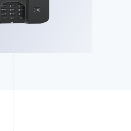
Stripe-Sessions 2026
Erfahren Sie, wie Stripe
Lösungen für die
Wirtschaftsinfrastruktur
für KI aufbaut.
Jetzt ansehen