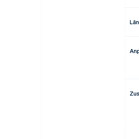
Län
Anp
Zus