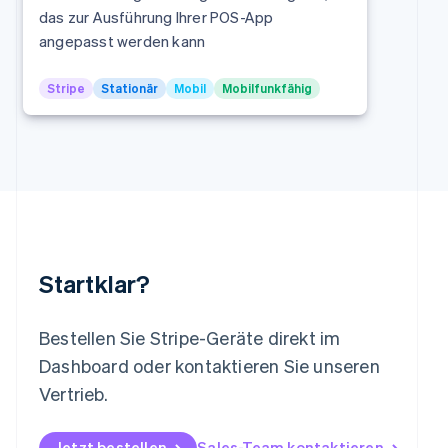
das zur Ausführung Ihrer POS-App
Deutsch
English
Litauen
angepasst werden kann
English
Luxemburg
Stripe
Stationär
Mobil
Mobilfunkfähig
Français
Deutsch
English
Malaysia
English
简体中文
Malta
English
Mexiko
Español
English
Neuseeland
English
Startklar?
Niederlande
Nederlands
English
Norwegen
Bestellen Sie Stripe-Geräte direkt im
English
Österreich
Dashboard oder kontaktieren Sie unseren
Deutsch
English
Vertrieb.
Polen
English
Portugal
Jetzt bestellen
Sales-Team kontaktieren