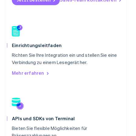
Português
English
Rumänien
English
Schweden
Svenska
English
Schweiz
Deutsch
Français
Italiano
English
Einrichtungsleitfaden
Singapur
English
简体中文
Richten Sie Ihre Integration ein und stellen Sie eine
Slowakei
Verbindung zu einem Lesegerät her.
English
Mehr erfahren
Slowenien
English
Italiano
Sonderverwaltungsregion Hongkong,
China
English
简体中文
Spanien
Español
English
Thailand
APIs und SDKs von Terminal
ไทย
English
Bieten Sie flexible Möglichkeiten für
Tschechische Republik
Präsenzzahlungen an.
English