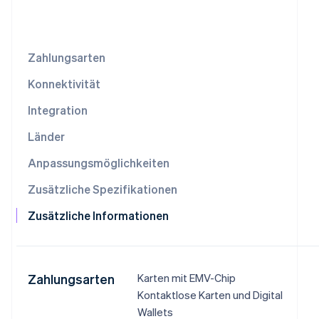
Betrugsprävention
Ecosystem
Atlas
Start-up-Gründung
Partner
Stripe App-Marktplatz
Zahlungsarten
Climate
CO₂-Entnahme
Konnektivität
Integration
Länder
Stripe-Sessions 2026
Anpassungsmöglichkeiten
Erfahren Sie, wie Stripe Lösungen für die Wirtschaf
Jetzt ansehen
Zusätzliche Spezifikationen
Zusätzliche Informationen
Zahlungsarten
Karten mit EMV-Chip
Kontaktlose Karten und Digital
Wallets