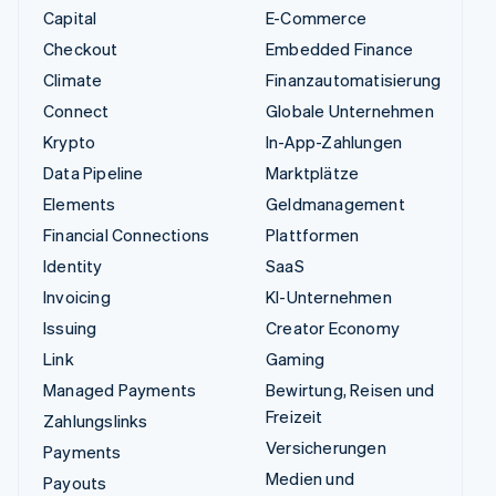
Capital
E-Commerce
Checkout
Embedded Finance
Climate
Finanzautomatisierung
Connect
Globale Unternehmen
Krypto
In-App-Zahlungen
Data Pipeline
Marktplätze
Elements
Geldmanagement
Financial Connections
Plattformen
Identity
SaaS
Invoicing
KI-Unternehmen
Issuing
Creator Economy
Link
Gaming
Managed Payments
Bewirtung, Reisen und
Freizeit
Zahlungslinks
Versicherungen
Payments
Medien und
Payouts