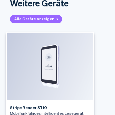
Weitere Geräte
English
Svenska
Frankreich
Français
English
Alle Geräte anzeigen
Gibraltar
English
Griechenland
English
Indien
English
Irland
English
Italien
Italiano
English
Japan
日本語
English
Kanada
English
Français
Kroatien
English
Italiano
Lettland
Stripe Reader S710
English
Mobilfunkfähiges intelligentes Lesegerät,
Liechtenstein