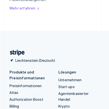
Ungarn
Mehr erfahren
English
Vereinigte Arabische Emirate
English
Vereinigte Staaten
English
Español
简体中文
Vereinigtes Königreich
English
Zypern
English
Liechtenstein (Deutsch)
Produkte und
Lösungen
Preisinformationen
Unternehmen
Preisinformationen
Start-ups
Atlas
Agentenbasierter
Authorization Boost
Handel
Billing
Krypto