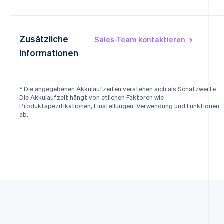
Zusätzliche
Sales-Team kontaktieren
Informationen
Australien
English
Belgien
* Die angegebenen Akkulaufzeiten verstehen sich als Schätzwerte.
Nederlands
Français
Deutsch
English
Die Akkulaufzeit hängt von etlichen Faktoren wie
Brasilien
Produktspezifikationen, Einstellungen, Verwendung und Funktionen
Português
English
ab.
Bulgarien
English
Dänemark
English
Deutschland
Deutsch
English
Estland
English
Festlandchina
简体中文
English
Finnland