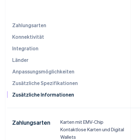
Betrugsprävention
Ecosystem
Atlas
Start-up-Gründung
Partner
Stripe App-Marktplatz
Zahlungsarten
Climate
CO₂-Entnahme
Konnektivität
Identity
Online-Identitätsprüfung
Integration
Länder
Anpassungsmöglichkeiten
Zusätzliche Spezifikationen
Stripe-Sessions 2026
Erfahren Sie, wie Stripe Lösungen für die Wirtschaf
Zusätzliche Informationen
Jetzt ansehen
Zahlungsarten
Karten mit EMV-Chip
Kontaktlose Karten und Digital
Wallets