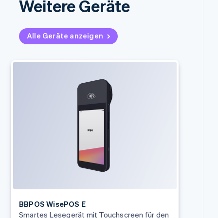
Weitere Geräte
Alle Geräte anzeigen
Australien
English
Belgien
Nederlands
Français
Deutsch
English
Brasilien
Português
English
Bulgarien
English
Dänemark
English
Deutschland
Deutsch
English
Estland
English
BBPOS WisePOS E
Festlandchina
Smartes Lesegerät mit Touchscreen für den
简体中文
English