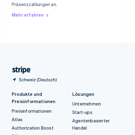
Präsenzzahlungen an.
English
Ungarn
Mehr erfahren
English
Vereinigte Arabische Emirate
English
Vereinigte Staaten
English
Español
简体中文
Vereinigtes Königreich
English
Zypern
English
Schweiz (Deutsch)
Produkte und
Lösungen
Preisinformationen
Unternehmen
Preisinformationen
Start-ups
Atlas
Agentenbasierter
Authorization Boost
Handel