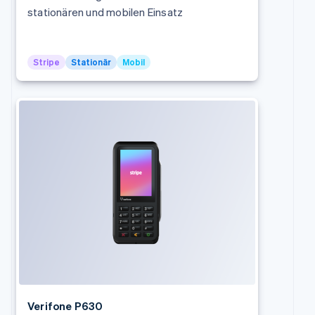
Finnland
stationären und mobilen Einsatz
English
Svenska
Frankreich
Français
English
Stripe
Stationär
Mobil
Gibraltar
English
Griechenland
English
Indien
English
Irland
English
Italien
Italiano
English
Japan
日本語
English
Kanada
English
Français
Kroatien
English
Italiano
Lettland
Verifone P630
English