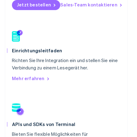
Portugal
Jetzt bestellen
Sales-Team kontaktieren
Português
English
Rumänien
English
Schweden
Svenska
English
Schweiz
Deutsch
Français
Italiano
English
Einrichtungsleitfaden
Singapur
English
简体中文
Richten Sie Ihre Integration ein und stellen Sie eine
Slowakei
Verbindung zu einem Lesegerät her.
English
Mehr erfahren
Slowenien
English
Italiano
Sonderverwaltungsregion Hongkong,
China
English
简体中文
Spanien
Español
English
Thailand
APIs und SDKs von Terminal
ไทย
English
Bieten Sie flexible Möglichkeiten für
Tschechische Republik