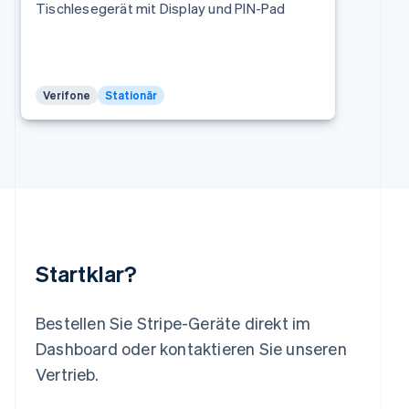
Tischlesegerät mit Display und PIN-Pad
Liechtenstein
Deutsch
English
Litauen
English
Luxemburg
Verifone
Stationär
Français
Deutsch
English
Malaysia
English
简体中文
Malta
English
Mexiko
Español
English
Neuseeland
English
Startklar?
Niederlande
Nederlands
English
Norwegen
Bestellen Sie Stripe-Geräte direkt im
English
Österreich
Dashboard oder kontaktieren Sie unseren
Deutsch
English
Vertrieb.
Polen
English