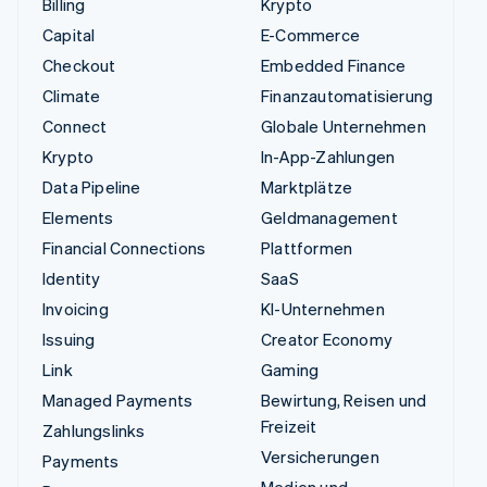
Billing
Krypto
Capital
E-Commerce
Checkout
Embedded Finance
Climate
Finanzautomatisierung
Connect
Globale Unternehmen
Krypto
In-App-Zahlungen
Data Pipeline
Marktplätze
Elements
Geldmanagement
Financial Connections
Plattformen
Identity
SaaS
Invoicing
KI-Unternehmen
Issuing
Creator Economy
Link
Gaming
Managed Payments
Bewirtung, Reisen und
Freizeit
Zahlungslinks
Versicherungen
Payments
Medien und