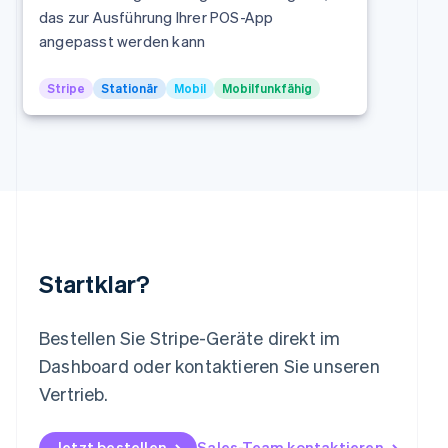
das zur Ausführung Ihrer POS-App
Deutsch
English
Litauen
angepasst werden kann
English
Luxemburg
Stripe
Stationär
Mobil
Mobilfunkfähig
Français
Deutsch
English
Malaysia
English
简体中文
Malta
English
Mexiko
Español
English
Neuseeland
English
Startklar?
Niederlande
Nederlands
English
Norwegen
Bestellen Sie Stripe-Geräte direkt im
English
Österreich
Dashboard oder kontaktieren Sie unseren
Deutsch
English
Vertrieb.
Polen
English
Portugal
Jetzt bestellen
Sales-Team kontaktieren