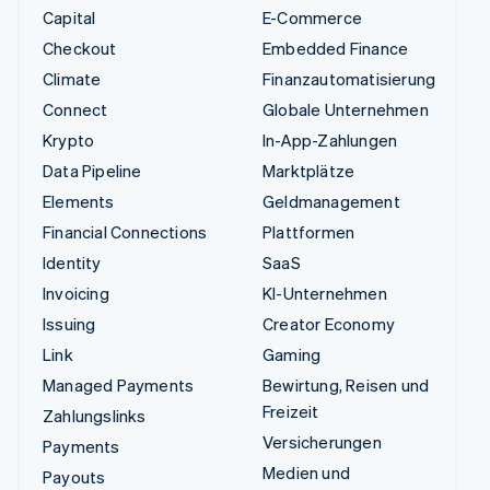
Capital
E-Commerce
Checkout
Embedded Finance
Climate
Finanzautomatisierung
Connect
Globale Unternehmen
Krypto
In-App-Zahlungen
Data Pipeline
Marktplätze
Elements
Geldmanagement
Financial Connections
Plattformen
Identity
SaaS
Invoicing
KI-Unternehmen
Issuing
Creator Economy
Link
Gaming
Managed Payments
Bewirtung, Reisen und
Freizeit
Zahlungslinks
Versicherungen
Payments
Medien und
Payouts