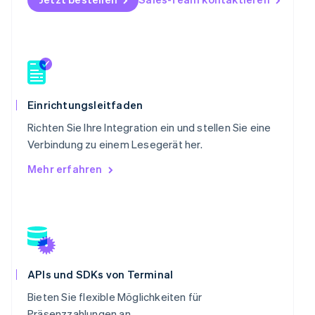
Português
English
Rumänien
English
Schweden
Svenska
English
Schweiz
Deutsch
Français
Italiano
English
Einrichtungsleitfaden
Singapur
English
简体中文
Richten Sie Ihre Integration ein und stellen Sie eine
Slowakei
Verbindung zu einem Lesegerät her.
English
Mehr erfahren
Slowenien
English
Italiano
Sonderverwaltungsregion Hongkong,
China
English
简体中文
Spanien
Español
English
Thailand
APIs und SDKs von Terminal
ไทย
English
Bieten Sie flexible Möglichkeiten für
Tschechische Republik
Präsenzzahlungen an.
English