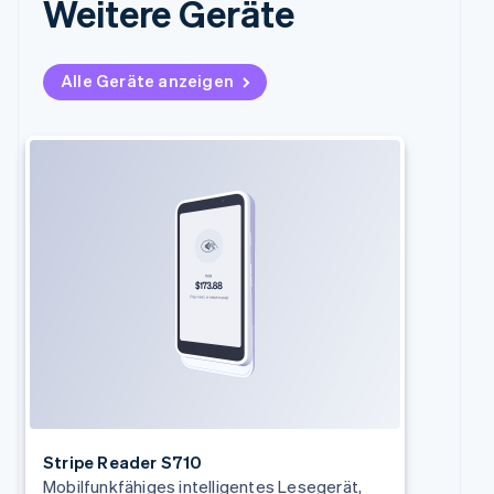
Weitere Geräte
English
Svenska
Frankreich
Français
English
Alle Geräte anzeigen
Gibraltar
English
Griechenland
English
Indien
English
Irland
English
Italien
Italiano
English
Japan
日本語
English
Kanada
English
Français
Kroatien
English
Italiano
Lettland
Stripe Reader S710
English
Mobilfunkfähiges intelligentes Lesegerät,
Liechtenstein