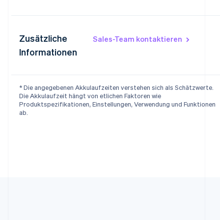
Zusätzliche
Sales-Team kontaktieren
Informationen
Australien
English
Belgien
* Die angegebenen Akkulaufzeiten verstehen sich als Schätzwerte.
Nederlands
Français
Deutsch
English
Die Akkulaufzeit hängt von etlichen Faktoren wie
Brasilien
Produktspezifikationen, Einstellungen, Verwendung und Funktionen
Português
English
ab.
Bulgarien
English
Dänemark
English
Deutschland
Deutsch
English
Estland
English
Festlandchina
简体中文
English
Finnland