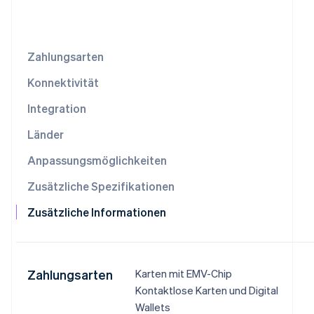
Betrugsprävention
Ecosystem
Atlas
Start-up-Gründung
Partner
Stripe App-Marktplatz
Zahlungsarten
Climate
CO₂-Entnahme
Konnektivität
Identity
Online-Identitätsprüfung
Integration
Länder
Anpassungsmöglichkeiten
Zusätzliche Spezifikationen
Stripe-Sessions 2026
Erfahren Sie, wie Stripe Lösungen für die 
Zusätzliche Informationen
Jetzt ansehen
Zahlungsarten
Karten mit EMV-Chip
Kontaktlose Karten und Digital
Wallets