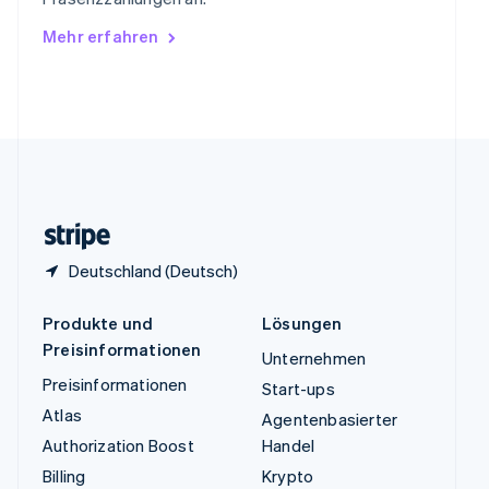
Ungarn
Mehr erfahren
English
Vereinigte Arabische Emirate
English
Vereinigte Staaten
English
Español
简体中文
Vereinigtes Königreich
English
Zypern
English
Deutschland (Deutsch)
Produkte und
Lösungen
Preisinformationen
Unternehmen
Preisinformationen
Start-ups
Atlas
Agentenbasierter
Authorization Boost
Handel
Billing
Krypto