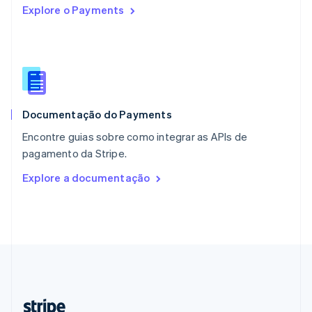
Explore o Payments
Nederlands
English
Polônia
English
Portugal
Português
English
RAE de Hong Kong, China
English
简体中文
Documentação do Payments
Reino Unido
English
Encontre guias sobre como integrar as APIs de
República Tcheca
pagamento da Stripe.
English
Romênia
Explore a documentação
English
Singapura
English
简体中文
Suécia
Svenska
English
Suíça
Deutsch
Français
Italiano
English
Tailândia
ไทย
English