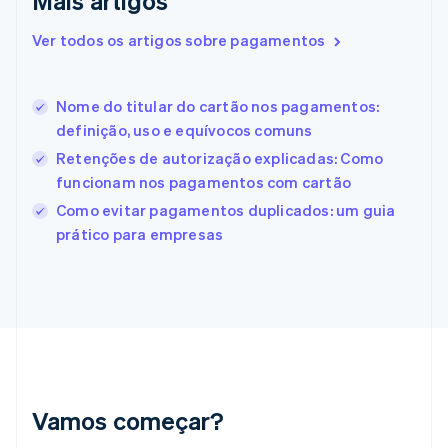
Mais artigos
Eslovênia
English
Italiano
Ver todos os artigos sobre pagamentos
Espanha
Español
English
Estados Unidos
Nome do titular do cartão nos pagamentos:
English
Español
简体中文
Estônia
definição, uso e equívocos comuns
English
Retenções de autorização explicadas: Como
Finlândia
funcionam nos pagamentos com cartão
English
Svenska
França
Como evitar pagamentos duplicados: um guia
Français
English
prático para empresas
Gibraltar
English
Grécia
English
Hungria
English
Índia
English
Irlanda
Vamos começar?
English