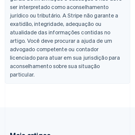
Áustria
ser interpretado como aconselhamento
Deutsch
English
Bélgica
jurídico ou tributário. A Stripe não garante a
Nederlands
Français
Deutsch
English
exatidão, integridade, adequação ou
Brasil
atualidade das informações contidas no
Português
English
Bulgária
artigo. Você deve procurar a ajuda de um
English
advogado competente ou contador
Canadá
English
Français
licenciado para atuar em sua jurisdição para
China continental
aconselhamento sobre sua situação
简体中文
English
Chipre
particular.
English
Croácia
English
Italiano
Dinamarca
English
Emirados Árabes Unidos
English
Eslováquia
English