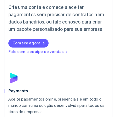
Itália
Crie uma conta e comece a aceitar
Italiano
English
Japão
pagamentos sem precisar de contratos nem
日本語
English
dados bancários, ou fale conosco para criar
Letônia
English
um pacote personalizado para sua empresa.
Liechtenstein
Deutsch
English
Comece agora
Lituânia
English
Fale com a equipe de vendas
Luxemburgo
Français
Deutsch
English
Malásia
English
简体中文
Malta
English
México
Español
English
Payments
Noruega
Aceite pagamentos online, presenciais e em todo o
English
mundo com uma solução desenvolvida para todos os
Nova Zelândia
English
tipos de empresas.
Países Baixos