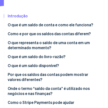
Ecossistema
Introdução
Stripe Sessions 2026
Parceiros
O que é um saldo de conta e como ele funciona?
Stripe App Marketplace
Veja como a Stripe está construindo a infraestrutura econô
Assista agora
Como e por que os saldos das contas diferem?
O que representa o saldo de uma conta em um
determinado momento?
O que é um saldo do livro-razão?
O que é um saldo disponível?
Por que os saldos das contas podem mostrar
valores diferentes?
Onde o termo “saldo da conta” é utilizado nos
negócios e nas finanças?
Como o Stripe Payments pode ajudar