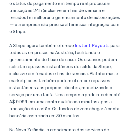
Austrália
o status do pagamento em tempo real, processar
English
transações 24h (inclusive em fins de semana e
Áustria
feriados) e melhorar o gerenciamento de autorizações
Deutsch
English
Bélgica
— e a empresa não precisa alterar sua integração com
Nederlands
Français
Deutsch
English
o Stripe.
Brasil
Português
English
A Stripe agora também oferece
Instant Payouts
para
Bulgária
todas as empresas na Austrália, facilitando o
English
Canadá
gerenciamento do fluxo de caixa. Os usuários podem
English
Français
solicitar repasses instantâneos do saldo da Stripe,
China continental
inclusive em feriados e fins de semana. Plataformas e
简体中文
English
marketplaces também podem oferecer repasses
Chipre
instantâneos aos próprios clientes, monetizando o
English
Croácia
serviço por uma tarifa. Uma empresa pode receber até
English
Italiano
A$ 9.999 em uma conta qualificada minutos após a
Dinamarca
transação do cartão. Os fundos devem chegar à conta
English
bancária associada em 30 minutos.
Emirados Árabes Unidos
English
Na Nova Zelândia, o crescimento dos serviços de