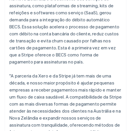
Eslováquia
assinatura, como plataformas de streaming, kits de
English
Eslovênia
refeições e softwares como serviço (SaaS), gerou
English
Italiano
demanda para a integração do débito automático
Espanha
BECS. Essa solução acelera o processo de pagamento
Español
English
com débito na conta bancária do cliente, reduz custos
Estados Unidos
de transação e evita churn causado por falhas nos
English
Español
简体中文
Estônia
cartões de pagamento. Esta é a primeira vez em vez
English
que a Stripe oferece o BECS como forma de
Finlândia
pagamento para assinaturas no país.
English
Svenska
França
"A parceria da Xero e da Stripe já tem mais de uma
Français
English
Gibraltar
década, e nosso maior propósito é ajudar pequenas
English
empresas a receber pagamentos mais rápido e manter
Grécia
um fluxo de caixa saudável. A compatibilidade da Stripe
English
com as mais diversas formas de pagamento permite
Hungria
atender às necessidades dos clientes na Austrália e na
English
Índia
Nova Zelândia e expandir nossos serviços de
English
assinatura com tranquilidade, oferecendo métodos de
Irlanda