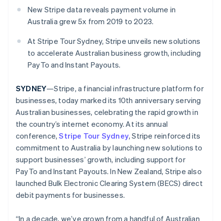
New Stripe data reveals payment volume in
Australia grew 5x from 2019 to 2023.
Ecossistema
At Stripe Tour Sydney, Stripe unveils new solutions
Stripe Sessions 2026
Parceiros
to accelerate Australian business growth, including
Stripe App Marketplace
Veja como a Stripe está construindo a infraestrutura econô
Assista agora
PayTo and Instant Payouts.
SYDNEY
—Stripe, a financial infrastructure platform for
businesses, today marked its 10th anniversary serving
Australian businesses, celebrating the rapid growth in
the country’s internet economy. At its annual
conference,
Stripe Tour Sydney
, Stripe reinforced its
commitment to Australia by launching new solutions to
support businesses’ growth, including support for
PayTo and Instant Payouts. In New Zealand, Stripe also
launched Bulk Electronic Clearing System (BECS) direct
debit payments for businesses.
“In a decade, we’ve grown from a handful of Australian