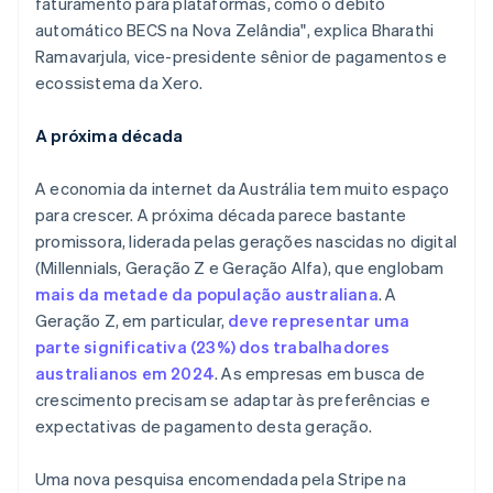
faturamento para plataformas, como o débito
English
automático BECS na Nova Zelândia", explica Bharathi
Itália
Ramavarjula, vice-presidente sênior de pagamentos e
Italiano
English
ecossistema da Xero.
Japão
日本語
English
Letônia
A próxima década
English
Liechtenstein
A economia da internet da Austrália tem muito espaço
Deutsch
English
para crescer. A próxima década parece bastante
Lituânia
promissora, liderada pelas gerações nascidas no digital
English
Luxemburgo
(Millennials, Geração Z e Geração Alfa), que englobam
Français
Deutsch
English
mais da metade da população australiana
. A
Malásia
Geração Z, em particular,
deve representar uma
English
简体中文
parte significativa (23%) dos trabalhadores
Malta
australianos em 2024
. As empresas em busca de
English
México
crescimento precisam se adaptar às preferências e
Español
English
expectativas de pagamento desta geração.
Noruega
English
Uma nova pesquisa encomendada pela Stripe na
Nova Zelândia