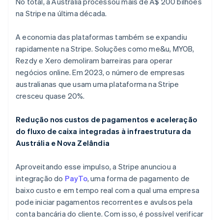
No total, a Austrália processou mais de A$ 200 bilhões
na Stripe na última década.
A economia das plataformas também se expandiu
rapidamente na Stripe. Soluções como me&u, MYOB,
Rezdy e Xero demoliram barreiras para operar
negócios online. Em 2023, o número de empresas
australianas que usam uma plataforma na Stripe
cresceu quase 20%.
Redução nos custos de pagamentos e aceleração
do fluxo de caixa integradas à infraestrutura da
Austrália e Nova Zelândia
Aproveitando esse impulso, a Stripe anunciou a
integração do
PayTo
, uma forma de pagamento de
baixo custo e em tempo real com a qual uma empresa
Alemanha
pode iniciar pagamentos recorrentes e avulsos pela
Deutsch
English
conta bancária do cliente. Com isso, é possível verificar