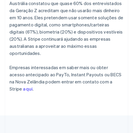
Austrália constatou que quase 60% dos entrevistados
English
Países Baixos
da Geração Z acreditam que não usarão mais dinheiro
Nederlands
English
em 10 anos. Eles pretendem usar somente soluções de
Polônia
pagamento digital, como smartphones/carteiras
English
digitais (67%), biometria (20%) e dispositivos vestíveis
Portugal
(20%). A Stripe continuará ajudando as empresas
Português
English
australianas a aproveitar ao máximo essas
RAE de Hong Kong, China
oportunidades.
English
简体中文
Reino Unido
English
Empresas interessadas em saber mais ou obter
República Tcheca
acesso antecipado ao PayTo, Instant Payouts ou BECS
English
na Nova Zelândia podem entrar em contato com a
Romênia
Stripe
aqui
.
English
Singapura
English
简体中文
Suécia
Svenska
English
Suíça
Deutsch
Français
Italiano
English
Tailândia