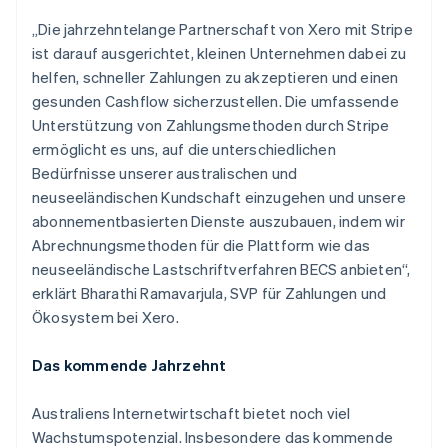
Kroatien
„Die jahrzehntelange Partnerschaft von Xero mit Stripe
English
Italiano
ist darauf ausgerichtet, kleinen Unternehmen dabei zu
Lettland
helfen, schneller Zahlungen zu akzeptieren und einen
English
Liechtenstein
gesunden Cashflow sicherzustellen. Die umfassende
Deutsch
English
Unterstützung von Zahlungsmethoden durch Stripe
Litauen
ermöglicht es uns, auf die unterschiedlichen
English
Bedürfnisse unserer australischen und
Luxemburg
neuseeländischen Kundschaft einzugehen und unsere
Français
Deutsch
English
Malaysia
abonnementbasierten Dienste auszubauen, indem wir
English
简体中文
Abrechnungsmethoden für die Plattform wie das
Malta
neuseeländische Lastschriftverfahren BECS anbieten“,
English
erklärt Bharathi Ramavarjula, SVP für Zahlungen und
Mexiko
Ökosystem bei Xero.
Español
English
Neuseeland
Das kommende Jahrzehnt
English
Niederlande
Nederlands
English
Australiens Internetwirtschaft bietet noch viel
Norwegen
Wachstumspotenzial. Insbesondere das kommende
English