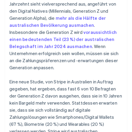
Jahrzehnt sieht vielversprechend aus, angeführt von
Österreich
den Digital Natives (Millennials, Generation Z und
Deutsch
English
Polen
Generation Alpha), die
mehr als die Hälfte der
English
australischen Bevölkerung ausmachen
.
Portugal
Insbesondere die Generation Z wird
voraussichtlich
Português
English
einen bedeutenden Teil (23 %) der australischen
Rumänien
Belegschaft im Jahr 2024 ausmachen
. Wenn
English
Schweden
Unternehmen erfolgreich sein wollen, müssen sie sich
Svenska
English
an die Zahlungspräferenzen und -erwartungen dieser
Schweiz
Generation anpassen.
Deutsch
Français
Italiano
English
Singapur
Eine neue Studie, von Stripe in Australien in Auftrag
English
简体中文
Slowakei
gegeben, hat ergeben, dass fast 6 von 10 Befragten
English
der Generation Z davon ausgehen, dass sie in 10 Jahren
Slowenien
kein Bargeld mehr verwenden. Stattdessen erwarten
English
Italiano
sie, dass sie sich vollständig auf digitale
Sonderverwaltungsregion Hongkong,
Zahlungslösungen wie Smartphones/Digital Wallets
China
(67 %), Biometrie (20 %) und Wearables (20 %)
English
简体中文
verlassen werden. Stripe wird australischen