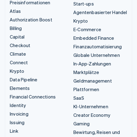
Preisinformationen
Start-ups
Atlas
Agentenbasierter Handel
Authorization Boost
Krypto
Billing
E-Commerce
Capital
Embedded Finance
Checkout
Finanzautomatisierung
Climate
Globale Unternehmen
Connect
In-App-Zahlungen
Krypto
Marktplätze
Data Pipeline
Geldmanagement
Elements
Plattformen
Financial Connections
SaaS
Identity
KI-Unternehmen
Invoicing
Creator Economy
Issuing
Gaming
Link
Bewirtung, Reisen und