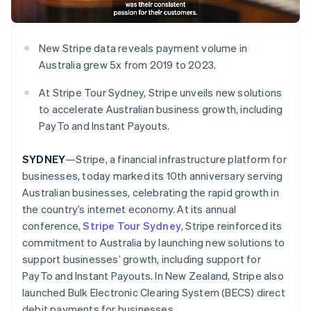
Betrugsprävention
Ecosystem
Atlas
Start-up-Gründung
Partner
New Stripe data reveals payment volume in
Stripe App-Marktplatz
Climate
Australia grew 5x from 2019 to 2023.
CO₂-Entnahme
At Stripe Tour Sydney, Stripe unveils new solutions
Identity
Online-Identitätsprüfung
to accelerate Australian business growth, including
PayTo and Instant Payouts.
SYDNEY
—Stripe, a financial infrastructure platform for
businesses, today marked its 10th anniversary serving
Stripe-Sessions 2026
Australian businesses, celebrating the rapid growth in
Erfahren Sie, wie Stripe Lösungen für die Wirts
the country’s internet economy. At its annual
Jetzt ansehen
conference,
Stripe Tour Sydney
, Stripe reinforced its
commitment to Australia by launching new solutions to
support businesses’ growth, including support for
PayTo and Instant Payouts. In New Zealand, Stripe also
launched Bulk Electronic Clearing System (BECS) direct
debit payments for businesses.