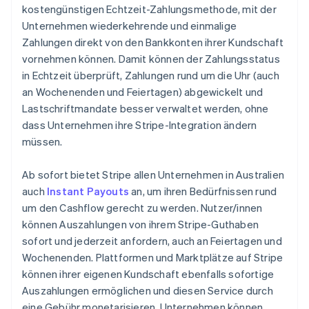
kostengünstigen Echtzeit-Zahlungsmethode, mit der
Unternehmen wiederkehrende und einmalige
Zahlungen direkt von den Bankkonten ihrer Kundschaft
vornehmen können. Damit können der Zahlungsstatus
in Echtzeit überprüft, Zahlungen rund um die Uhr (auch
an Wochenenden und Feiertagen) abgewickelt und
Lastschriftmandate besser verwaltet werden, ohne
dass Unternehmen ihre Stripe-Integration ändern
müssen.
Australien
English
Ab sofort bietet Stripe allen Unternehmen in Australien
Belgien
auch
Instant Payouts
an, um ihren Bedürfnissen rund
Nederlands
Français
Deutsch
English
um den Cashflow gerecht zu werden. Nutzer/innen
Brasilien
können Auszahlungen von ihrem Stripe-Guthaben
Português
English
Bulgarien
sofort und jederzeit anfordern, auch an Feiertagen und
English
Wochenenden. Plattformen und Marktplätze auf Stripe
Dänemark
können ihrer eigenen Kundschaft ebenfalls sofortige
English
Auszahlungen ermöglichen und diesen Service durch
Deutschland
eine Gebühr monetarisieren. Unternehmen können
Deutsch
English