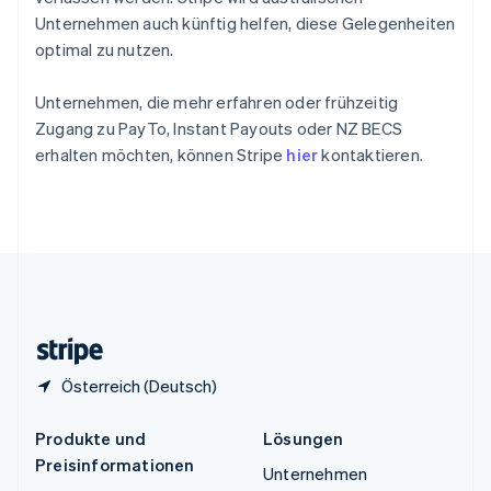
Spanien
Unternehmen auch künftig helfen, diese Gelegenheiten
Español
English
Thailand
optimal zu nutzen.
ไทย
English
Tschechische Republik
Unternehmen, die mehr erfahren oder frühzeitig
English
Zugang zu PayTo, Instant Payouts oder NZ BECS
Ungarn
erhalten möchten, können Stripe
hier
kontaktieren.
English
Vereinigte Arabische Emirate
English
Vereinigte Staaten
English
Español
简体中文
Vereinigtes Königreich
English
Zypern
English
Österreich (Deutsch)
Produkte und
Lösungen
Preisinformationen
Unternehmen