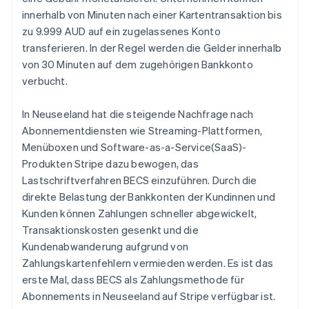
Estland
innerhalb von Minuten nach einer Kartentransaktion bis
English
zu 9.999 AUD auf ein zugelassenes Konto
Festlandchina
transferieren. In der Regel werden die Gelder innerhalb
简体中文
English
von 30 Minuten auf dem zugehörigen Bankkonto
Finnland
verbucht.
English
Svenska
Frankreich
Français
English
In Neuseeland hat die steigende Nachfrage nach
Gibraltar
Abonnementdiensten wie Streaming-Plattformen,
English
Menüboxen und Software-as-a-Service(SaaS)-
Griechenland
Produkten Stripe dazu bewogen, das
English
Lastschriftverfahren BECS einzuführen. Durch die
Indien
direkte Belastung der Bankkonten der Kundinnen und
English
Irland
Kunden können Zahlungen schneller abgewickelt,
English
Transaktionskosten gesenkt und die
Italien
Kundenabwanderung aufgrund von
Italiano
English
Zahlungskartenfehlern vermieden werden. Es ist das
Japan
erste Mal, dass BECS als Zahlungsmethode für
日本語
English
Kanada
Abonnements in Neuseeland auf Stripe verfügbar ist.
English
Français