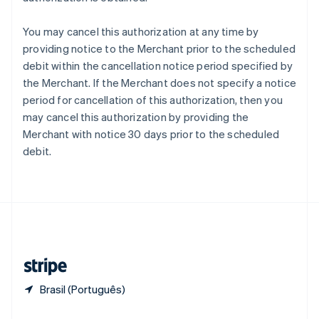
Portugal
Português
English
You may cancel this authorization at any time by
RAE de Hong Kong, China
providing notice to the Merchant prior to the scheduled
English
简体中文
debit within the cancellation notice period specified by
Reino Unido
the Merchant. If the Merchant does not specify a notice
English
República Tcheca
period for cancellation of this authorization, then you
English
may cancel this authorization by providing the
Romênia
Merchant with notice 30 days prior to the scheduled
English
debit.
Singapura
English
简体中文
Suécia
Svenska
English
Suíça
Deutsch
Français
Italiano
English
Tailândia
ไทย
English
Brasil (Português)