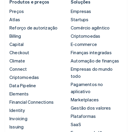
Produtos e preços
Soluções
Preços
Empresas
Atlas
Startups
Reforço de autorização
Comércio agêntico
Billing
Criptomoedas
Capital
E-commerce
Checkout
Finanças integradas
Climate
Automação de finanças
Connect
Empresas do mundo
todo
Criptomoedas
Pagamentos no
Data Pipeline
aplicativo
Elements
Marketplaces
Financial Connections
Gestão dos valores
Identity
Plataformas
Invoicing
SaaS
Issuing