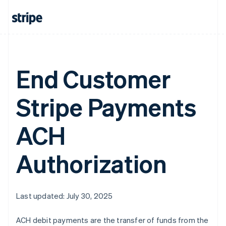
Estados Unidos
English
Español
简体中文
Estônia
English
Finlândia
English
Svenska
End Customer
França
Français
English
Gibraltar
Stripe Payments
English
Grécia
English
ACH
Hungria
English
Índia
Authorization
English
Irlanda
English
Itália
Last updated: July 30, 2025
Italiano
English
Japão
ACH debit payments are the transfer of funds from the
日本語
English