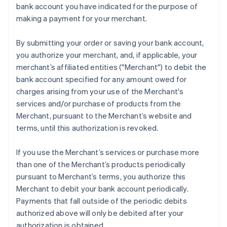
bank account you have indicated for the purpose of
Letônia
making a payment for your merchant.
English
Liechtenstein
Deutsch
English
By submitting your order or saving your bank account,
Lituânia
you authorize your merchant, and, if applicable, your
English
merchant’s affiliated entities ("Merchant") to debit the
Luxemburgo
bank account specified for any amount owed for
Français
Deutsch
English
Malásia
charges arising from your use of the Merchant's
English
简体中文
services and/or purchase of products from the
Malta
Merchant, pursuant to the Merchant’s website and
English
terms, until this authorization is revoked.
México
Español
English
Noruega
If you use the Merchant’s services or purchase more
English
than one of the Merchant’s products periodically
Nova Zelândia
pursuant to Merchant’s terms, you authorize this
English
Merchant to debit your bank account periodically.
Países Baixos
Payments that fall outside of the periodic debits
Nederlands
English
authorized above will only be debited after your
Polônia
authorization is obtained.
English