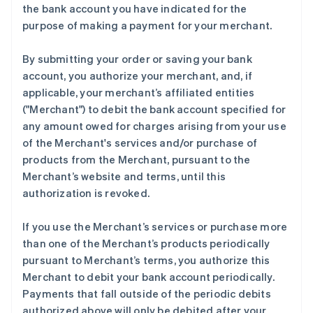
墨西哥
the bank account you have indicated for the
Español
English
purpose of making a payment for your merchant.
挪威
English
葡萄牙
By submitting your order or saving your bank
Português
English
account, you authorize your merchant, and, if
日本
applicable, your merchant’s affiliated entities
日本語
English
("Merchant") to debit the bank account specified for
瑞典
any amount owed for charges arising from your use
Svenska
English
瑞士
of the Merchant's services and/or purchase of
Deutsch
Français
Italiano
English
products from the Merchant, pursuant to the
塞浦路斯
Merchant’s website and terms, until this
English
authorization is revoked.
斯洛伐克
English
斯洛文尼亚
If you use the Merchant’s services or purchase more
English
Italiano
than one of the Merchant’s products periodically
泰国
pursuant to Merchant’s terms, you authorize this
ไทย
English
Merchant to debit your bank account periodically.
希腊
Payments that fall outside of the periodic debits
English
authorized above will only be debited after your