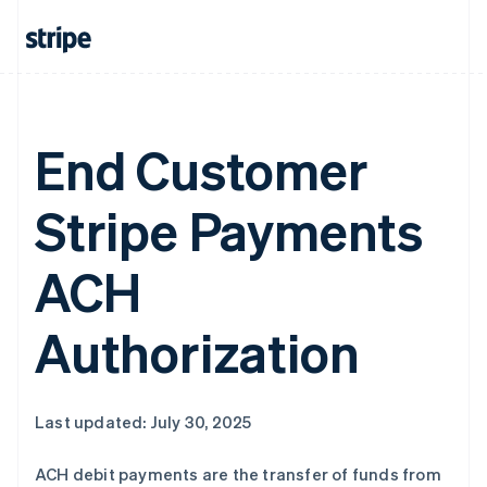
加拿大
English
Français
捷克
English
克罗地亚
English
Italiano
拉脱维亚
End Customer
English
立陶宛
English
Stripe Payments
列支敦士登
Deutsch
English
卢森堡
ACH
Français
Deutsch
English
罗马尼亚
Authorization
English
马尔他
English
马来西亚
English
简体中文
Last updated: July 30, 2025
美国
English
Español
简体中文
ACH debit payments are the transfer of funds from