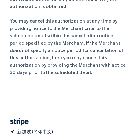
西班牙
authorization is obtained.
Español
English
新加坡
English
简体中文
You may cancel this authorization at any time by
新西兰
providing notice to the Merchant prior to the
English
scheduled debit within the cancellation notice
匈牙利
period specified by the Merchant. If the Merchant
English
意大利
does not specify a notice period for cancellation of
Italiano
English
this authorization, then you may cancel this
印度
authorization by providing the Merchant with notice
English
30 days prior to the scheduled debit.
英国
English
直布罗陀
English
中国内地
简体中文
English
中国香港特别行政区
English
简体中文
新加坡 (简体中文)