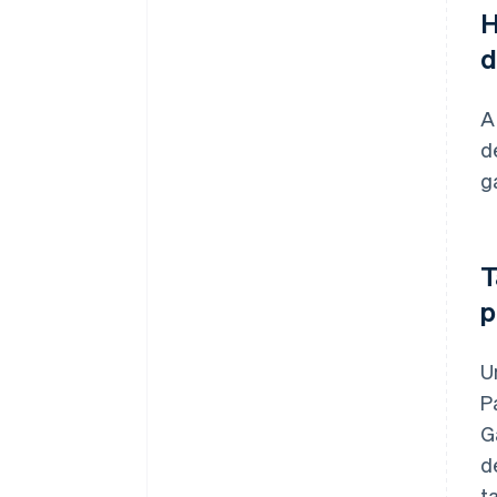
H
d
A
d
g
T
p
U
P
G
d
t