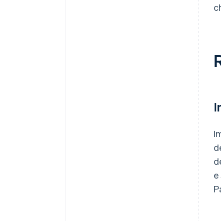
c
I
I
d
d
e
P