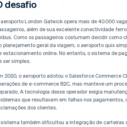
O desafio
 aeroporto London Gatwick opera mais de 40.000 vag
assageiros, além de sua excelente conectividade ferrov
nibus. Como os passageiros costumam decidir como ch
o planejamento geral da viagem, o aeroporto quis simp
e estacionamento online. No entanto, o sistema de pa
e ser simples.
m 2020, o aeroporto adotou o Salesforce Commerce Cl
perações de e-commerce B2C, mas manteve um proc
eparado. A tecnologia desse operador exigia manutenç
roblemas que resultavam em falhas nos pagamentos, c
eclamações dos clientes.
 sistema também dificultou a integração de carteiras 