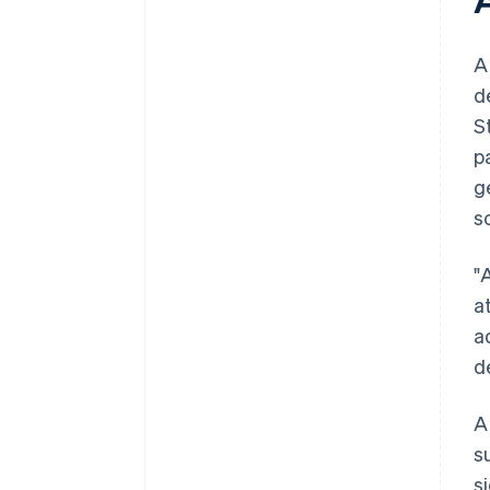
A
d
S
p
g
s
"
a
a
d
A
s
s