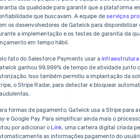
arantia da qualidade para garantir que a plataforma en
onfiabilidade que buscavam. A equipe de
serviços pro
om os desenvolvedores de Gatwick para disponibilizar o
urante a implementação e os testes de garantia da qu
ançamento em tempo hábil.
elo fato do Salesforce Payments usar a
infraestrutur
atwick ganhou 99,999% de tempo de atividade junto c
utorização. Isso também permitiu a implantação da so
tripe, o Stripe Radar, para detectar e bloquear autom
raudulentas.
ara formas de pagamento, Gatwick usa a Stripe para ac
ay e Google Pay. Para simplificar ainda mais o proce
ptou por adicionar o
Link
, uma carteira digital criada 
utomaticamente as informações pagamento do usuário 