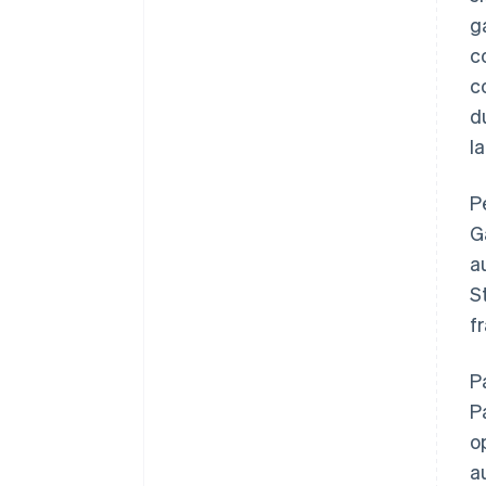
g
c
c
d
l
P
G
a
S
f
P
P
o
a