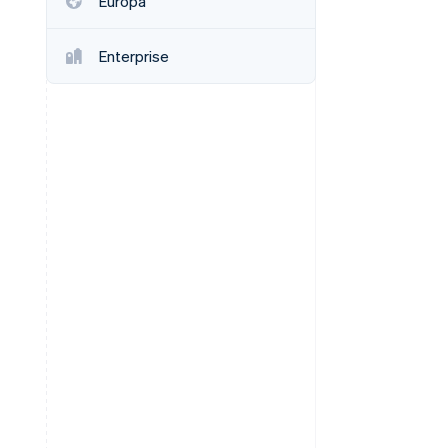
Europa
Stripe Sessions 2026
Veja como a Stripe está
construindo a
Enterprise
infraestrutura
econômica da IA.
Assista agora