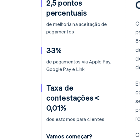
2,5 pontos
percentuais
O
de melhoria na aceitação de
pagamentos
p
ô
33%
d
d
de pagamentos via Apple Pay,
d
Google Pay e Link
E
Taxa de
o
contestações <
s
0,01%
p
r
dos estornos para clientes
O
Vamos começar?