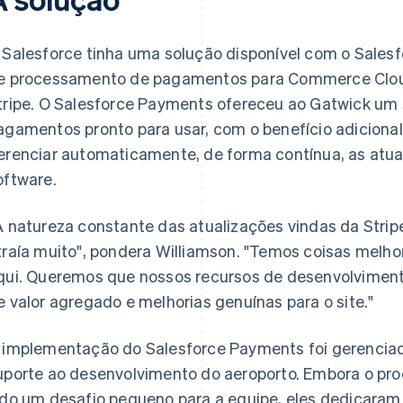
 Salesforce tinha uma solução disponível com o Sales
e processamento de pagamentos para Commerce Cloud
tripe. O Salesforce Payments ofereceu ao Gatwick u
agamentos pronto para usar, com o benefício adicional
erenciar automaticamente, de forma contínua, as atu
oftware.
A natureza constante das atualizações vindas da Stri
traía muito", pondera Williamson. "Temos coisas melh
qui. Queremos que nossos recursos de desenvolviment
e valor agregado e melhorias genuínas para o site."
 implementação do Salesforce Payments foi gerenciad
uporte ao desenvolvimento do aeroporto. Embora o pro
ido um desafio pequeno para a equipe, eles dedicaram