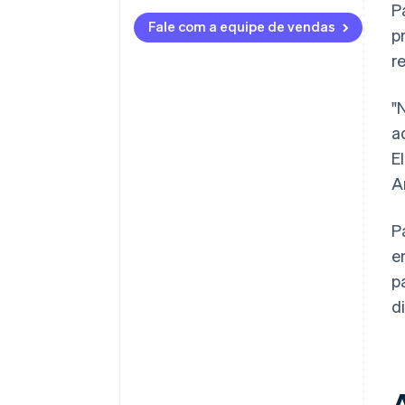
P
Fale com a equipe de vendas
p
r
"
a
E
A
P
e
p
d