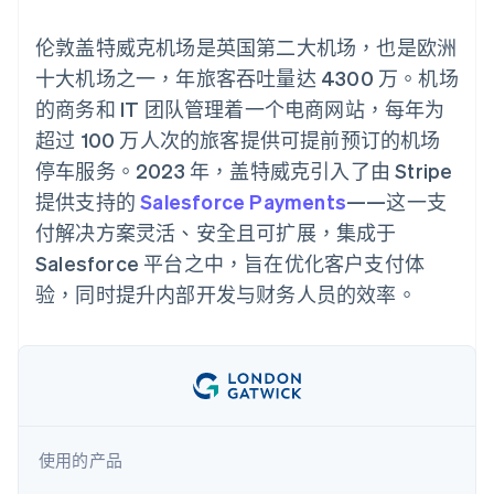
接入 125+ 种支
Stripe Sigma
产品路线图
SaaS
付方式
自定义报告
Sessions 年度大会
伦敦盖特威克机场是英国第二大机场，也是欧洲
Authorization
Data Pipeline
招聘
Boost
数据同步
资讯中心
十大机场之一，年旅客吞吐量达 4300 万。机场
支付成功率优
资源
Stripe Press
化
的商务和 IT 团队管理着一个电商网站，每年为
按行业
Link
应用集成
超过 100 万人次的旅客提供可提前预订的机场
加速结账
AI 企业
代码示例
停车服务。2023 年，盖特威克引入了由 Stripe
创作者经济
开发者博客
联系
游戏
API 状态
提供支持的
Salesforce Payments
——这一支
酒店、旅游与休闲
联系销售
付解决方案灵活、安全且可扩展，集成于
保险
成为合作伙伴
更多
媒体与娱乐
Salesforce 平台之中，旨在优化客户支付体
Product roadmap
非营利组织
了解未来规划
专业服务
验，同时提升内部开发与财务人员的效率。
公共部门
Radar
零售
欺诈防范
Atlas
初创企业注册
生态系统
Climate
碳移除
合作伙伴
使用的产品
Stripe App Marketplace