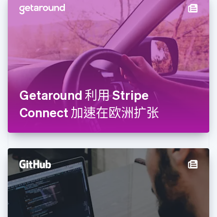
English
德国
Deutsch
English
法国
Français
English
芬兰
English
Svenska
荷兰
Nederlands
English
Getaround 利用 Stripe
加拿大
English
Français
Connect 加速在欧洲扩张
捷克
English
克罗地亚
English
Italiano
拉脱维亚
English
立陶宛
English
列支敦士登
Deutsch
English
卢森堡