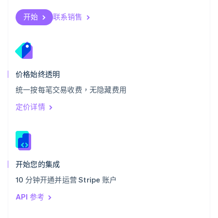
English
斯洛伐克
开始
联系销售
English
斯洛文尼亚
English
Italiano
泰国
ไทย
English
希腊
价格始终透明
English
统一按每笔交易收费，无隐藏费用
西班牙
Español
English
定价详情
新加坡
English
简体中文
新西兰
English
匈牙利
English
开始您的集成
意大利
10 分钟开通并运营 Stripe 账户
Italiano
English
印度
API 参考
English
英国