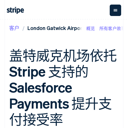
客户
London Gatwick Airport
概览
所有客户故事
按企业阶段
文档
学习
支付
营收
资金管
平台
理
易市
大型企业
Stripe 文档
博客
Payments
Billing
初创企业
API 参考文档
客户案例
盖特威克机场依托
在线支付
经常性收入
Global
Conn
库与 SDK
指南
Managed
Metronome
Payouts
Stripe Apps
Payments
按用量计费
平台
Stripe 支持的
备案商家解决
Subscriptions
向第三
按应用场景
方案
方打款
支持
订阅管理
Payment links
Crypto
指南
智能体商务
Salesforce
Invoicing
钱包、
加密货币
获取支持
无代码支付
一次性或定期
稳定币
电子商务
接受线上付款
托管支持方案
Checkout
账单
发行和
嵌入式金融
实施预置结账流程
专业服务
Payments 提升支
预构建支付界
Tax
发卡基
财务自动化
构建平台或交易市场
面
销售税和增值
础设施
全球化企业
管理订阅
Elements
税自动化
应用内支付
提供按用量计费
付接受率
灵活的 UI 组件
Revenue
交易市场
发行稳定币支持的支付卡
Payment
Recognition
公司
资金管理
通过智能体配置和管理服
methods
会计自动化
平台
务