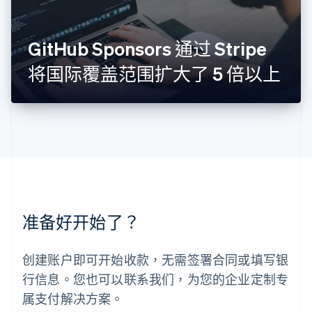
Français
Deutsch
English
罗马尼亚
English
GitHub Sponsors 通过 Stripe
马尔他
English
将国际覆盖范围扩大了 5 倍以上
马来西亚
English
简体中文
美国
English
Español
简体中文
墨西哥
Español
English
挪威
English
葡萄牙
Português
English
准备好开始了？
日本
日本語
English
瑞典
创建账户即可开始收款，无需签署合同或填写银
Svenska
English
瑞士
行信息。您也可以联系我们，为您的企业定制专
Deutsch
Français
Italiano
English
属支付解决方案。
塞浦路斯