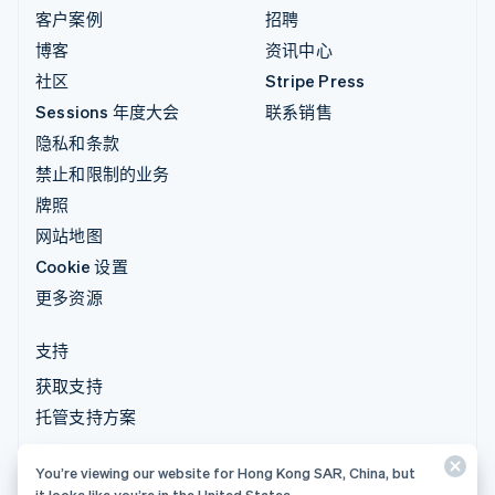
客户案例
招聘
博客
资讯中心
社区
Stripe Press
Sessions 年度大会
联系销售
隐私和条款
禁止和限制的业务
牌照
网站地图
Cookie 设置
更多资源
支持
获取支持
托管支持方案
You’re viewing our website for Hong Kong SAR, China, but
© 2026 Stripe, LLC
it looks like you’re in the United States.