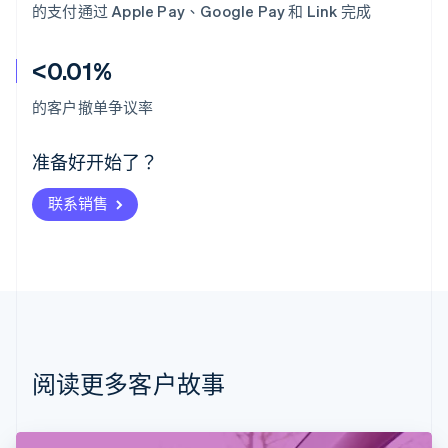
的支付通过 Apple Pay、Google Pay 和 Link 完成
<0.01%
阿联酋
English
的客户撤单争议率
爱尔兰
English
爱沙尼亚
准备好开始了？
English
奥地利
联系销售
Deutsch
English
澳大利亚
English
巴西
Português
English
保加利亚
English
比利时
Nederlands
Français
Deutsch
English
阅读更多客户故事
波兰
English
丹麦