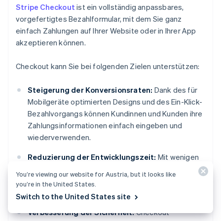
Stripe Checkout
ist ein vollständig anpassbares,
vorgefertigtes Bezahlformular, mit dem Sie ganz
einfach Zahlungen auf Ihrer Website oder in Ihrer App
akzeptieren können.
Checkout kann Sie bei folgenden Zielen unterstützen:
Steigerung der Konversionsraten:
Dank des für
Mobilgeräte optimierten Designs und des Ein-Klick-
Bezahlvorgangs können Kundinnen und Kunden ihre
Zahlungsinformationen einfach eingeben und
wiederverwenden.
Reduzierung der Entwicklungszeit:
Mit wenigen
Codezeilen können Sie Checkout direkt in Ihre
You’re viewing our website for Austria, but it looks like
Website einbetten oder Kundinnen und Kunden auf
you’re in the United States.
eine von Stripe gehostete Seite weiterleiten.
Switch to the United States site
Verbesserung der Sicherheit:
Checkout