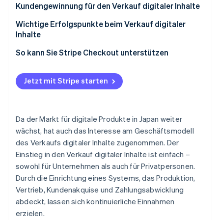
Verkaufen Sie auf Ihrer eigenen Website
Inhalte auswählen
Kundengewinnung für den Verkauf digitaler Inhalte
Kontinuierliches Lernen und Aktualisierungen
Erstellen Sie Inhalte und wählen Sie eine
Social Media
Wichtige Erfolgspunkte beim Verkauf digitaler
Vertriebsmethode
Inhalte
Werbung
Überwachung und Verbesserung nach der
Entwerfen Sie das Umsatzmodell
So kann Sie Stripe Checkout unterstützen
Blogs
Veröffentlichung
Nutzen Sie Daten, um Verbesserungen vorzunehmen
Jetzt mit Stripe starten
Optimieren Sie den Bezahlvorgang
Da der Markt für digitale Produkte in Japan weiter
wächst, hat auch das Interesse am Geschäftsmodell
des Verkaufs digitaler Inhalte zugenommen. Der
Einstieg in den Verkauf digitaler Inhalte ist einfach –
sowohl für Unternehmen als auch für Privatpersonen.
Durch die Einrichtung eines Systems, das Produktion,
Vertrieb, Kundenakquise und Zahlungsabwicklung
abdeckt, lassen sich kontinuierliche Einnahmen
erzielen.