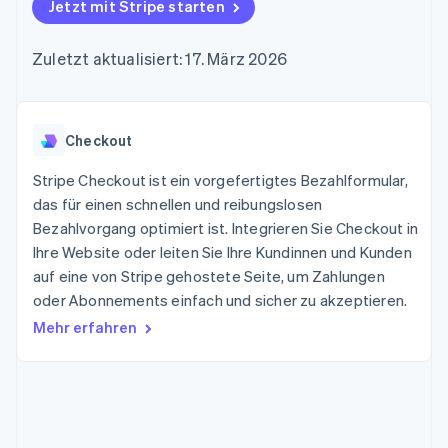
Data Pipeline
Jetzt mit Stripe starten
Geldmanagement
Marktplatz auf
Zugriff auf mehr als
Datensynchronisierung
Produkt-Roadmap
Plattformen
Grundlagen der
125
Stripe Sessions
SaaS
Abonnementverwaltung
Zuletzt aktualisiert: 17. März 2026
Terminal
Karriere
Zahlungen vor Ort
Newsroom
So setzen Sie
Authorization
Stripe Press
nutzungsbasierte
Boost
Abrechnung um
Nach Branche
Optimierung der
Checkout
Stablecoin-gestützte
Autorisierungsraten
Karten ausgeben: So
Link
KI-Unternehmen
Kontakt
geht´s
Stripe Checkout ist ein vorgefertigtes Bezahlformular,
Beschleunigter
Creator Economy
Bereitstellung und
das für einen schnellen und reibungslosen
Bezahlvorgang
Gaming
Verwaltung von
Sales-Team
Bezahlvorgang optimiert ist. Integrieren Sie Checkout in
Financial
Bewirtung, Reisen und
Diensten mit Agenten
kontaktieren
Connections
Freizeit
Ihre Website oder leiten Sie Ihre Kundinnen und Kunden
Partner werden
Verbundene
Versicherungen
auf eine von Stripe gehostete Seite, um Zahlungen
Medien und
Finanzdaten
oder Abonnements einfach und sicher zu akzeptieren.
Unterhaltung
Ressourcen
Gemeinnützige
Mehr erfahren
Organisationen
Fachdienstleistungen
App-Integrationen
Mehr
Öffentlicher Sektor
Code-Beispiele
Product roadmap
Einzelhandel
Entwickler-Blog
Ausblick
API-Status
Radar