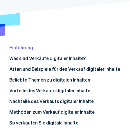
Betrugsprävention
Ecosystem
Atlas
Start-up-Gründung
Partner
Stripe App-Marktplatz
Climate
CO₂-Entnahme
Identity
Online-Identitätsprüfung
Einführung
Was sind Verkäufe digitaler Inhalte?
Arten und Beispiele für den Verkauf digitaler Inhalte
Stripe-Sessions 2026
Video
Beliebte Themen zu digitalen Inhalten
Erfahren Sie, wie Stripe Lösungen für die Wirts
Jetzt ansehen
Audio
Vorteile des Verkaufs digitaler Inhalte
Text
Verkauf ohne Lagerbestand
Nachteile des Verkaufs digitaler Inhalte
Live-Streams und Online-Kurse
Niedrige Einstiegskosten
Vertrauensbildung
Methoden zum Verkauf digitaler Inhalte
Beratung
Einfache globale Expansion
Risiko der Nachahmung oder unbefugten
Nutzen Sie eine Verkaufsplattform
So verkaufen Sie digitale Inhalte
Vervielfältigung