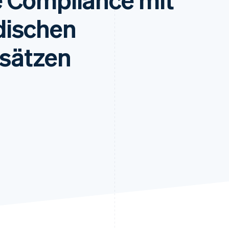
ung
dischen
sätzen