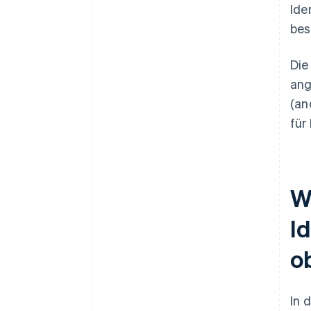
Ide
bes
Die
ang
(an
für
W
I
o
In 