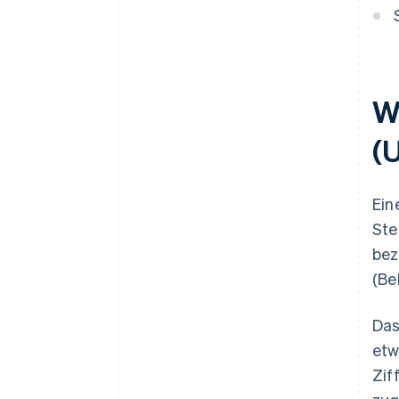
W
(U
Ein
Ste
bez
(Be
Das
etw
Zif