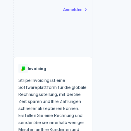
Anmelden
Ressourcen
Ecosystem
Kontakt
nd Marktplätze
Mehr
App-Integrationen
Partner
Sales-Team kontaktieren
Product roadmap
Code-Beispiele
Stripe App-Marktplatz
Partner werden
Ausblick
 Plattformen
Entwickler-Blog
 platforms
eit
API-Status
Radar
Betrugsprävention
eistungen
Invoicing
Atlas
onen
virtuelle Karten
Start-up-Gründung
Stripe Invoicing ist eine
Softwareplattform für die globale
Climate
CO₂-Entnahme
Rechnungsstellung, mit der Sie
Zeit sparen und Ihre Zahlungen
Identity
Online-Identitätsprüfung
schneller akzeptieren können.
Erstellen Sie eine Rechnung und
senden Sie sie innerhalb weniger
Minuten an Ihre Kundinnen und