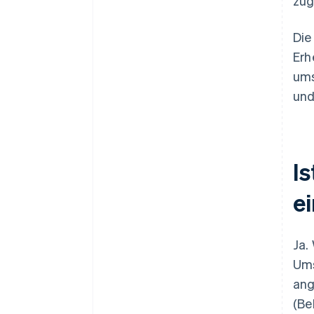
zug
Die
Erh
ums
und
I
e
Ja.
Ums
ang
(Be