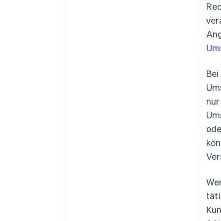
Rec
ver
Ang
Um
Bei
Ums
nur
Ums
ode
kön
Ver
Wen
tät
Kun