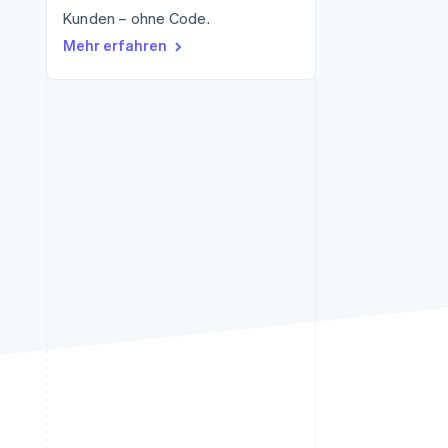
Kunden – ohne Code.
Mehr erfahren
Stripe-Sessions 2026
Erfahren Sie, wie Stripe
Lösungen für die
Wirtschaftsinfrastruktur
für KI aufbaut.
Jetzt ansehen