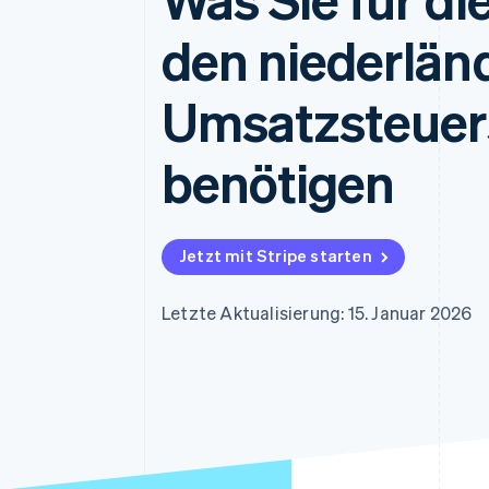
Optimierung der
Datensynchronisier
Autorisierungsraten
den niederlän
Link
Beschleunigter Bezahlvorgang
Financial Connections
Umsatzsteuer
Verbundene Finanzdaten
benötigen
Jetzt mit Stripe starten
Letzte Aktualisierung: 15. Januar 2026