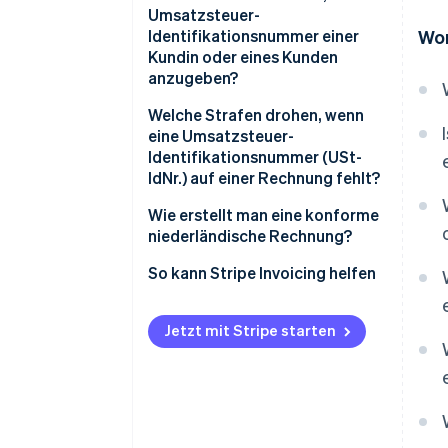
Umsatzsteuer-
Identifikationsnummer einer
Wor
Kundin oder eines Kunden
anzugeben?
Intra-EU-B2B-Verkäufe mit 0 %
Welche Strafen drohen, wenn
Umsatzsteuer
eine Umsatzsteuer-
Identifikationsnummer (USt-
Einige niederländische B2B-
IdNr.) auf einer Rechnung fehlt?
Verkäufe mit Umkehrung der
Steuerschuld
Wie erstellt man eine konforme
niederländische Rechnung?
So kann Stripe Invoicing helfen
Jetzt mit Stripe starten