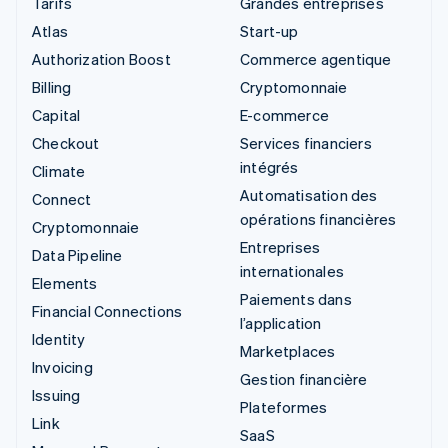
Tarifs
Grandes entreprises
Atlas
Start-up
Authorization Boost
Commerce agentique
Billing
Cryptomonnaie
Capital
E-commerce
Checkout
Services financiers
intégrés
Climate
Automatisation des
Connect
opérations financières
Cryptomonnaie
Entreprises
Data Pipeline
internationales
Elements
Paiements dans
Financial Connections
l’application
Identity
Marketplaces
Invoicing
Gestion financière
Issuing
Plateformes
Link
SaaS