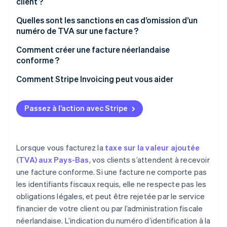
client ?
Ventes B2B intra-UE soumises à une TVA à 0 %
Quelles sont les sanctions en cas d’omission d’un
numéro de TVA sur une facture ?
Certaines ventes B2B néerlandaises soumises à
l’autoliquidation de la TVA
Comment créer une facture néerlandaise
conforme ?
Comment Stripe Invoicing peut vous aider
Passez à l’action avec Stripe
Lorsque vous facturez la
taxe sur la valeur ajoutée
(TVA) aux Pays-Bas
, vos clients s’attendent à recevoir
une facture conforme. Si une facture ne comporte pas
les identifiants fiscaux requis, elle ne respecte pas les
obligations légales, et peut être rejetée par le service
financier de votre client ou par l’administration fiscale
néerlandaise. L’indication du numéro d’identification à la