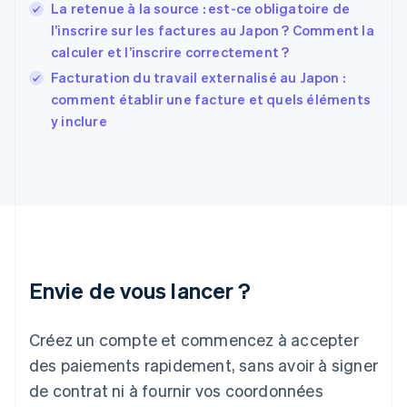
English
Svenska
La retenue à la source : est-ce obligatoire de
France
l’inscrire sur les factures au Japon ? Comment la
Français
English
calculer et l’inscrire correctement ?
Gibraltar
English
Facturation du travail externalisé au Japon :
Grèce
comment établir une facture et quels éléments
English
y inclure
Hongrie
English
Inde
English
Irlande
English
Italie
Italiano
English
Japon
Envie de vous lancer ?
日本語
English
Lettonie
Créez un compte et commencez à accepter
English
Liechtenstein
des paiements rapidement, sans avoir à signer
Deutsch
English
de contrat ni à fournir vos coordonnées
Lituanie