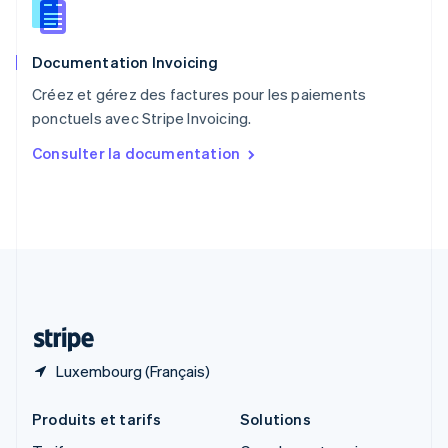
English
Roumanie
English
Documentation Invoicing
Royaume-Uni
English
Créez et gérez des factures pour les paiements
Singapour
ponctuels avec Stripe Invoicing.
English
简体中文
Slovaquie
Consulter la documentation
English
Slovénie
English
Italiano
Suède
Svenska
English
Suisse
Deutsch
Français
Italiano
English
Thaïlande
ไทย
English
Luxembourg (Français)
Produits et tarifs
Solutions