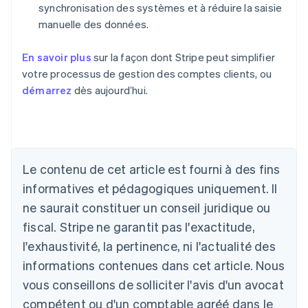
synchronisation des systèmes et à réduire la saisie
manuelle des données.
En savoir plus
sur la façon dont Stripe peut simplifier
votre processus de gestion des comptes clients, ou
démarrez
dès aujourd’hui.
Le contenu de cet article est fourni à des fins
Allemagne
informatives et pédagogiques uniquement. Il
Deutsch
English
ne saurait constituer un conseil juridique ou
Australie
fiscal. Stripe ne garantit pas l'exactitude,
English
Autriche
l'exhaustivité, la pertinence, ni l'actualité des
Deutsch
English
informations contenues dans cet article. Nous
Belgique
vous conseillons de solliciter l'avis d'un avocat
Nederlands
Français
Deutsch
English
Brésil
compétent ou d'un comptable agréé dans le