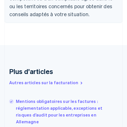
Português
English
ou les territoires concernés pour obtenir des
Bulgarie
English
conseils adaptés à votre situation.
Canada
English
Français
Chine continentale
简体中文
English
Chypre
English
Croatie
English
Italiano
Danemark
English
Plus d'articles
Émirats arabes unis
English
Autres articles sur la facturation
Espagne
Español
English
Estonie
Mentions obligatoires sur les factures :
English
réglementation applicable, exceptions et
États-Unis
risques d’audit pour les entreprises en
English
Español
简体中文
Allemagne
Finlande