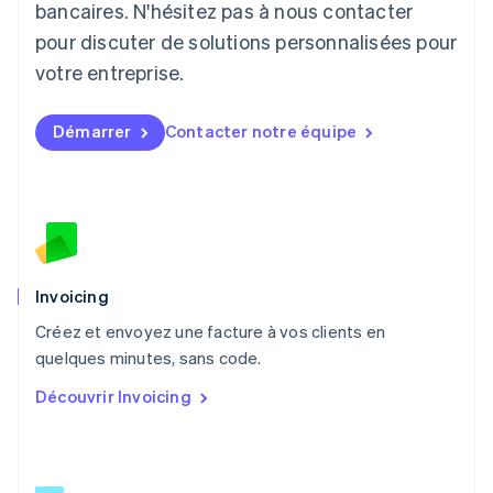
English
bancaires. N'hésitez pas à nous contacter
Luxembourg
pour discuter de solutions personnalisées pour
Français
Deutsch
English
Malaisie
votre entreprise.
English
简体中文
Malte
Démarrer
Contacter notre équipe
English
Mexique
Español
English
Norvège
English
Nouvelle-Zélande
English
Pays-Bas
Invoicing
Nederlands
English
Créez et envoyez une facture à vos clients en
Pologne
English
quelques minutes, sans code.
Portugal
Découvrir Invoicing
Português
English
R.A.S. de Hong Kong, Chine
English
简体中文
République tchèque