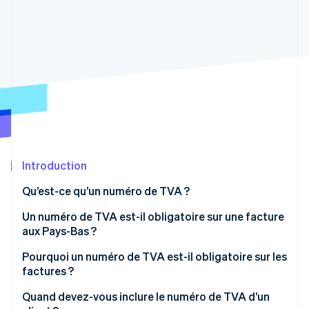
Découvrez les prochaines évolutions
Commerce en ligne
Radar
Prévention de la fraude
Écosystème
Atlas
Constitution de start-up
Partenaires
Climate
Stripe App Marketplace
Élimination du carbone
Identity
Vérification de l'identité
Introduction
Qu’est-ce qu’un numéro de TVA ?
Un numéro de TVA est-il obligatoire sur une facture
Stripe Sessions 2026
aux Pays-Bas ?
Découvrez comment Stripe construit l’infrastructure écono
Regarder la vidéo
Pourquoi un numéro de TVA est-il obligatoire sur les
factures ?
Quand devez-vous inclure le numéro de TVA d’un