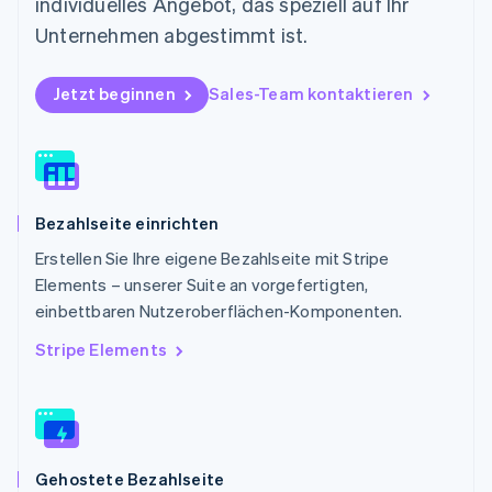
individuelles Angebot, das speziell auf Ihr
Deutsch
English
Polen
Unternehmen abgestimmt ist.
English
Portugal
Jetzt beginnen
Sales-Team kontaktieren
Português
English
Rumänien
English
Schweden
Svenska
English
Schweiz
Bezahlseite einrichten
Deutsch
Français
Italiano
English
Singapur
Erstellen Sie Ihre eigene Bezahlseite mit Stripe
English
简体中文
Elements – unserer Suite an vorgefertigten,
Slowakei
einbettbaren Nutzeroberflächen-Komponenten.
English
Slowenien
Stripe Elements
English
Italiano
Sonderverwaltungsregion Hongkong,
China
English
简体中文
Spanien
Gehostete Bezahlseite
Español
English