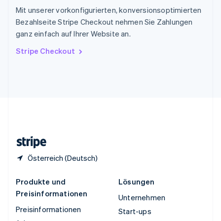
Thailand
Mit unserer vorkonfigurierten, konversionsoptimierten
ไทย
English
Bezahlseite Stripe Checkout nehmen Sie Zahlungen
Tschechische Republik
ganz einfach auf Ihrer Website an.
English
Ungarn
Stripe Checkout
English
Vereinigte Arabische Emirate
English
Vereinigte Staaten
English
Español
简体中文
Vereinigtes Königreich
English
Zypern
English
Österreich (Deutsch)
Produkte und
Lösungen
Preisinformationen
Unternehmen
Preisinformationen
Start-ups