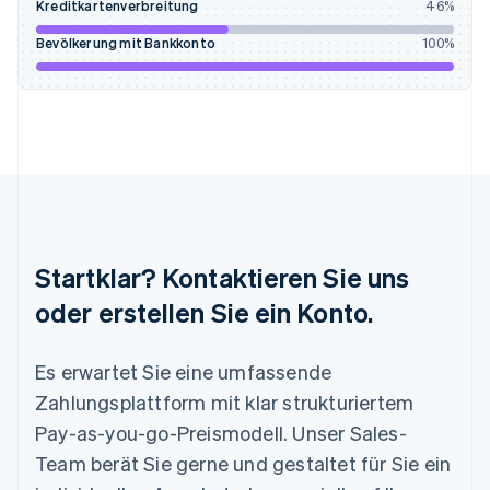
Kreditkartenverbreitung
46
%
English
Italiano
Lettland
Bevölkerung mit Bankkonto
100
%
English
Liechtenstein
Deutsch
English
Litauen
English
Luxemburg
Français
Deutsch
English
Malaysia
English
简体中文
Malta
Startklar? Kontaktieren Sie uns
English
Mexiko
oder erstellen Sie ein Konto.
Español
English
Neuseeland
Es erwartet Sie eine umfassende
English
Niederlande
Zahlungsplattform mit klar strukturiertem
Nederlands
English
Pay-as-you-go-Preismodell. Unser Sales-
Norwegen
English
Team berät Sie gerne und gestaltet für Sie ein
Österreich