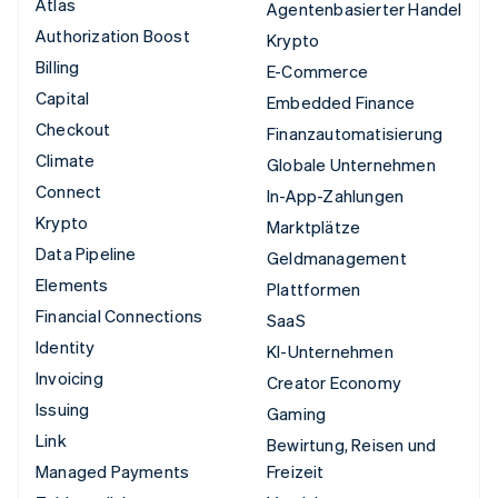
Atlas
Agentenbasierter Handel
Authorization Boost
Krypto
Billing
E-Commerce
Capital
Embedded Finance
Checkout
Finanzautomatisierung
Climate
Globale Unternehmen
Connect
In-App-Zahlungen
Krypto
Marktplätze
Data Pipeline
Geldmanagement
Elements
Plattformen
Financial Connections
SaaS
Identity
KI-Unternehmen
Invoicing
Creator Economy
Issuing
Gaming
Link
Bewirtung, Reisen und
Managed Payments
Freizeit