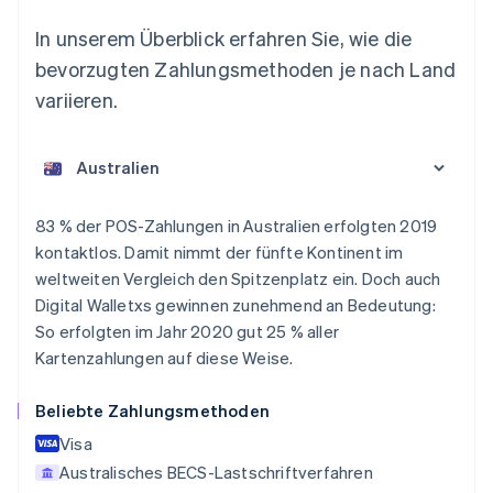
In unserem Überblick erfahren Sie, wie die
bevorzugten Zahlungsmethoden je nach Land
variieren.
Australien
83 % der POS-Zahlungen in Australien erfolgten 2019
English
kontaktlos. Damit nimmt der fünfte Kontinent im
Belgien
weltweiten Vergleich den Spitzenplatz ein. Doch auch
Nederlands
Français
Deutsch
English
Brasilien
Digital Walletxs gewinnen zunehmend an Bedeutung:
Português
English
So erfolgten im Jahr 2020 gut 25 % aller
Bulgarien
Kartenzahlungen auf diese Weise.
English
Dänemark
Beliebte Zahlungsmethoden
English
Deutschland
Visa
Deutsch
English
Australisches BECS-Lastschriftverfahren
Estland