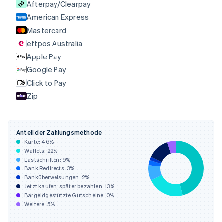
Afterpay/Clearpay
English
Festlandchina
American Express
简体中文
English
Mastercard
Finnland
eftpos Australia
English
Svenska
Frankreich
Apple Pay
Français
English
Google Pay
Gibraltar
Click to Pay
English
Griechenland
Zip
English
Indien
English
Anteil der Zahlungsmethode
Irland
Karte:
46
%
English
Wallets:
22
%
Italien
Lastschriften:
9
%
Italiano
English
Bank Redirects:
3
%
Japan
Banküberweisungen:
2
%
日本語
English
Jetzt kaufen, später bezahlen:
13
%
Kanada
Bargeldgestützte Gutscheine:
0
%
Weitere:
5
%
English
Français
Kroatien