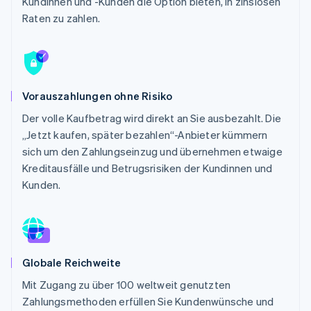
Kundinnen und -Kunden die Option bieten, in zinslosen
Betrugsprävention
Ecosystem
Raten zu zahlen.
Atlas
Start-up-Gründung
Partner
Stripe App-Marktplatz
Climate
CO₂-Entnahme
Identity
Vorauszahlungen ohne Risiko
Online-Identitätsprüfung
Der volle Kaufbetrag wird direkt an Sie ausbezahlt. Die
„Jetzt kaufen, später bezahlen“-Anbieter kümmern
sich um den Zahlungseinzug und übernehmen etwaige
Kreditausfälle und Betrugsrisiken der Kundinnen und
Kunden.
Stripe-Sessions 2026
Erfahren Sie, wie Stripe Lösungen für die Wirts
Jetzt ansehen
Globale Reichweite
Mit Zugang zu über 100 weltweit genutzten
Zahlungsmethoden erfüllen Sie Kundenwünsche und