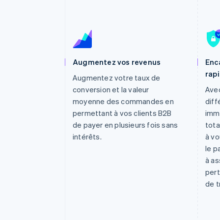
Authorization Boost
Acceptation optimisée
Link
Paiements accélérés
Financial Connections
Comptes financiers associés
Augmentez vos revenus
Enc
rap
Augmentez votre taux de
conversion et la valeur
Ave
moyenne des commandes en
diff
permettant à vos clients B2B
imm
de payer en plusieurs fois sans
tota
intérêts.
à vo
le p
à as
pert
de t