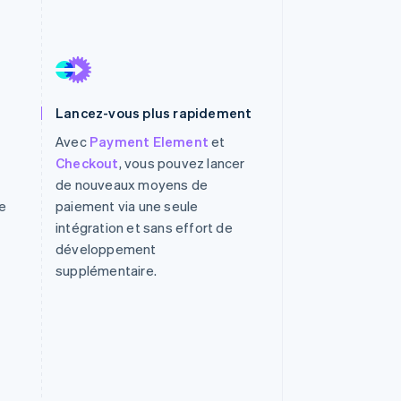
Stripe Sessions 2026
Découvrez comment
Stripe construit
Lancez-vous plus rapidement
l’infrastructure
Avec
Payment Element
et
économique de l’IA.
Regarder la vidéo
Checkout
, vous pouvez lancer
de nouveaux moyens de
e
paiement via une seule
intégration et sans effort de
développement
supplémentaire.