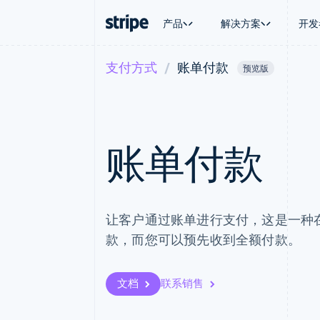
产品
解决方案
开发
支付方式
账单付款
预览版
按企业阶段
文档
学习
按应用场
支持
支付
营收
大型企业
Stripe 文档
博客
智能体
获取支
Payments
Billing
初创企业
API 参考文档
客户案例
加密货
托管支
在线支付
经常性收入
库与 SDK
指南
电子商
专业服
Managed Payments
Metronome
Stripe Apps
嵌入式
账单付款
备案商家解决方案
按用量计费
财务自
Payment links
Subscriptions
全球化
无代码支付
订阅管理
应用内
Checkout
Invoicing
交易市
预构建支付界面
一次性或定期账单
资金管
Elements
Tax
让客户通过账单进行支付，这是一种
平台
灵活的 UI 组件
销售税和增值税自动
SaaS
款，而您可以预先收到全额付款。
Payment methods
Revenue Recogniti
接入 125+ 种支付方式
会计自动化
Terminal
Stripe Sigma
线下支付
自定义报告
文档
联系销售
Authorization Boost
Data Pipeline
支付成功率优化
数据同步
Link