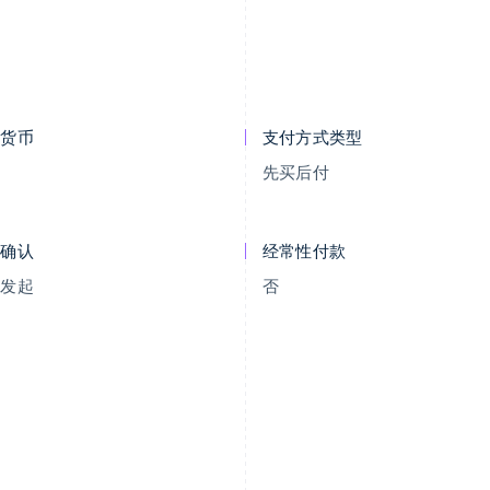
示货币
支付方式类型
R
先买后付
付确认
经常性付款
户发起
否