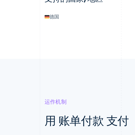
德国
运作机制
用 账单付款 支付