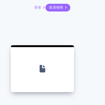
登录
联系销售
资源
生态系统
联系
场
更多
应用集成
合作伙伴
联系销售
Product roadmap
代码示例
Stripe App Marketplace
成为合作伙伴
了解未来规划
开发者博客
版
API 状态
Radar
欺诈防范
台版
务
Atlas
初创企业注册
卡
Climate
碳移除
Identity
在线身份验证