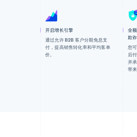
加速结账
Financial Connections
关联金融账户数据
开启增长引擎
全
欺
通过允许 B2B 客户分期免息支
付，提高销售转化率和平均客单
您可
价。
后付
并
带