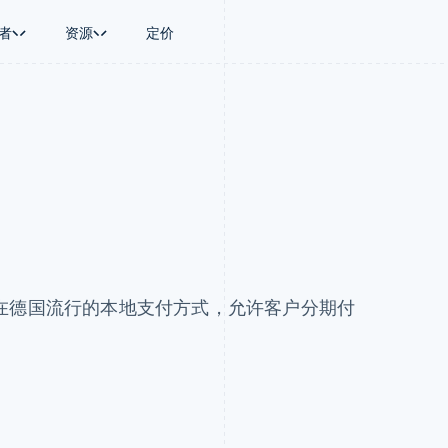
者
资源
定价
景
指南
按行业
公司
资金管理
平台和交易市
商务
持
接受线上付款
AI 企业
产品路线图
Treasury
Connect
币
持方案
实施预置结账流程
创作者经济
Sessions 年度大会
企业财务
平台支付
务
务
构建平台或交易市场
游戏
招聘
Global Payouts
Capital 平台
金融
管理订阅
酒店、旅游与休闲
资讯中心
向第三方打款
客户融资
动化
提供按用量计费
保险
Stripe Press
Capital
Treasury 平
企业
发行稳定币支持的支付卡
媒体与娱乐
企业融资
嵌入式金融服
支付
通过智能体配置和管理服务
非营利组织
Crypto
Issuing
场
专业服务
钱包、稳定币发行和发卡基础设
实体卡和虚拟
理
公共部门
施
在德国流行的本地支付方式，允许客户分期付
零售
化
Crypto Onramp
on
可嵌入的加密货币购买