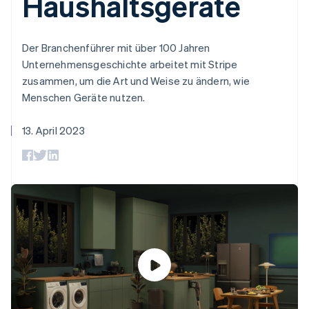
Haushaltsgeräte
Data Pipeline
Geldmanagement
Marktplatz auf
Zugriff auf mehr als
Datensynchronisierung
Produkt-Roadmap
Plattformen
Grundlagen der
125
Stripe Sessions
SaaS
Abonnementverwaltung
Terminal
Karriere
Der Branchenführer mit über 100 Jahren
Zahlungen vor Ort
Newsroom
So setzen Sie
Unternehmensgeschichte arbeitet mit Stripe
Authorization
Stripe Press
nutzungsbasierte
Boost
zusammen, um die Art und Weise zu ändern, wie
Abrechnung um
Nach Branche
Optimierung der
Menschen Geräte nutzen.
Stablecoin-gestützte
Autorisierungsraten
Karten ausgeben: So
Link
KI-Unternehmen
Kontakt
geht´s
13. April 2023
Beschleunigter
Creator Economy
Bereitstellung und
Bezahlvorgang
Gaming
Verwaltung von
Sales-Team
Financial
Bewirtung, Reisen und
Diensten mit Agenten
kontaktieren
Connections
Freizeit
Partner werden
Verbundene
Versicherungen
Medien und
Finanzdaten
Unterhaltung
Ressourcen
Gemeinnützige
Organisationen
Fachdienstleistungen
App-Integrationen
Mehr
Öffentlicher Sektor
Code-Beispiele
Product roadmap
Einzelhandel
Entwickler-Blog
Ausblick
API-Status
Radar