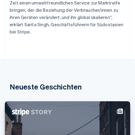
English
Zeit einen umweltfreundlichen Service zur Marktreife
Indien
bringen, der die Beziehung der Verbraucher/innen zu
English
ihren Geräten verändert, und ihn global skalieren“,
Irland
erklärt Sarita Singh, Geschäftsführerin für Südostasien
English
bei Stripe.
Italien
Italiano
English
Japan
日本語
English
Kanada
English
Français
Kroatien
English
Italiano
Lettland
Neueste Geschichten
English
Liechtenstein
Deutsch
English
Litauen
English
Luxemburg
Français
Deutsch
English
Malaysia