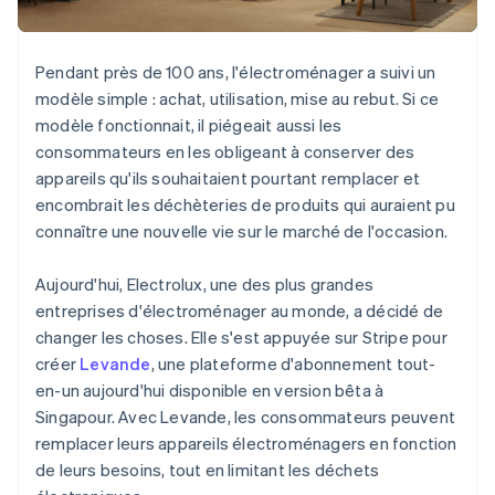
Découvrez les prochaines évolutions
Commerce en ligne
Radar
Prévention de la fraude
Pendant près de 100 ans, l'électroménager a suivi un
Écosystème
modèle simple : achat, utilisation, mise au rebut. Si ce
Atlas
Constitution de start-up
modèle fonctionnait, il piégeait aussi les
Partenaires
consommateurs en les obligeant à conserver des
Climate
Stripe App Marketplace
Élimination du carbone
appareils qu'ils souhaitaient pourtant remplacer et
encombrait les déchèteries de produits qui auraient pu
Identity
connaître une nouvelle vie sur le marché de l'occasion.
Vérification de l'identité
Aujourd'hui, Electrolux, une des plus grandes
entreprises d'électroménager au monde, a décidé de
changer les choses. Elle s'est appuyée sur Stripe pour
Stripe Sessions 2026
créer
Levande
, une plateforme d'abonnement tout-
Découvrez comment Stripe construit l’infrastructure écono
en-un aujourd'hui disponible en version bêta à
Regarder la vidéo
Singapour. Avec Levande, les consommateurs peuvent
remplacer leurs appareils électroménagers en fonction
de leurs besoins, tout en limitant les déchets