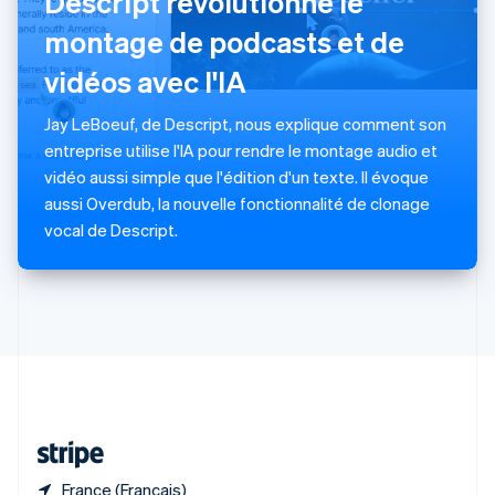
Descript révolutionne le
R.A.S. de Hong Kong, Chine
montage de podcasts et de
English
简体中文
République tchèque
vidéos avec l'IA
English
Roumanie
Jay LeBoeuf, de Descript, nous explique comment son
English
Royaume-Uni
entreprise utilise l'IA pour rendre le montage audio et
English
vidéo aussi simple que l'édition d'un texte. Il évoque
Singapour
aussi Overdub, la nouvelle fonctionnalité de clonage
English
简体中文
vocal de Descript.
Slovaquie
English
Slovénie
English
Italiano
Suède
Svenska
English
Suisse
Deutsch
Français
Italiano
English
Thaïlande
ไทย
English
France (Français)