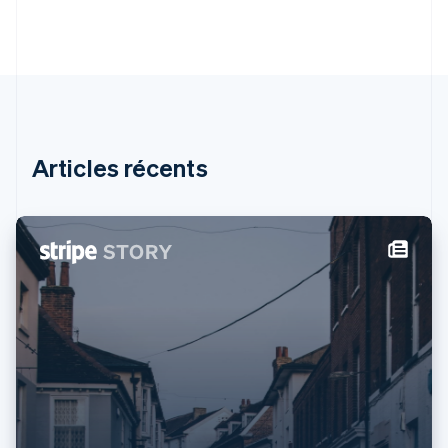
États-Unis
English
Español
简体中文
Finlande
English
Svenska
France
Français
English
Gibraltar
English
Articles récents
Grèce
English
Hongrie
English
Inde
English
Irlande
English
Italie
Italiano
English
Japon
日本語
English
Lettonie
English