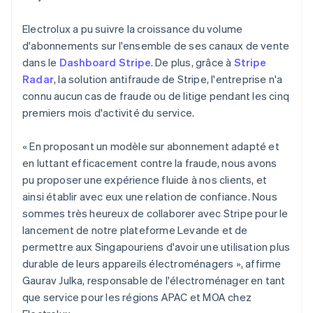
Electrolux a pu suivre la croissance du volume
d'abonnements sur l'ensemble de ses canaux de vente
dans le
Dashboard Stripe
. De plus, grâce à
Stripe
Radar
, la solution antifraude de Stripe, l'entreprise n'a
connu aucun cas de fraude ou de litige pendant les cinq
premiers mois d'activité du service.
« En proposant un modèle sur abonnement adapté et
en luttant efficacement contre la fraude, nous avons
pu proposer une expérience fluide à nos clients, et
ainsi établir avec eux une relation de confiance. Nous
sommes très heureux de collaborer avec Stripe pour le
lancement de notre plateforme Levande et de
Allemagne
permettre aux Singapouriens d'avoir une utilisation plus
Deutsch
English
durable de leurs appareils électroménagers », affirme
Australie
Gaurav Julka, responsable de l'électroménager en tant
English
Autriche
que service pour les régions APAC et MOA chez
Deutsch
English