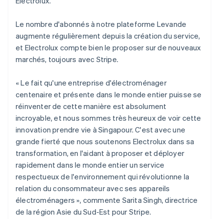
Electrolux.
Belgique
Nederlands
Français
Deutsch
English
Le nombre d'abonnés à notre plateforme Levande
Brésil
augmente régulièrement depuis la création du service,
Português
English
Bulgarie
et Electrolux compte bien le proposer sur de nouveaux
English
marchés, toujours avec Stripe.
Canada
English
Français
« Le fait qu'une entreprise d'électroménager
Chine continentale
centenaire et présente dans le monde entier puisse se
简体中文
English
Chypre
réinventer de cette manière est absolument
English
incroyable, et nous sommes très heureux de voir cette
Croatie
innovation prendre vie à Singapour. C'est avec une
English
Italiano
grande fierté que nous soutenons Electrolux dans sa
Danemark
transformation, en l'aidant à proposer et déployer
English
Émirats arabes unis
rapidement dans le monde entier un service
English
respectueux de l'environnement qui révolutionne la
Espagne
relation du consommateur avec ses appareils
Español
English
électroménagers », commente Sarita Singh, directrice
Estonie
de la région Asie du Sud-Est pour Stripe.
English