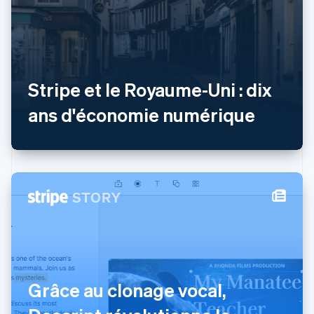
Liechtenstein
Deutsch
English
Lituanie
English
Luxembourg
Français
Deutsch
English
Stripe et le Royaume-Uni : dix
Malaisie
ans d'économie numérique
English
简体中文
Malte
English
Mexique
Español
English
Norvège
English
Nouvelle-Zélande
English
Pays-Bas
Nederlands
English
Pologne
English
Grâce au clonage vocal,
Portugal
Português
English