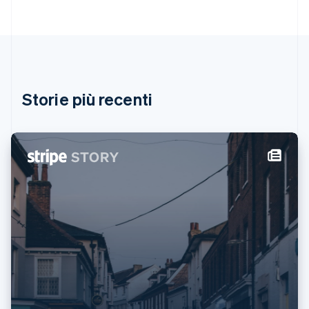
Deutsch
English
Giappone
日本語
English
Gibilterra
English
Grecia
English
Storie più recenti
India
English
Irlanda
English
Italia
Italiano
English
Lettonia
English
Liechtenstein
Deutsch
English
Lituania
English
Lussemburgo
Français
Deutsch
English
Malaysia