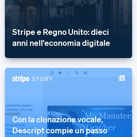
English
简体中文
Malta
English
Messico
Español
English
Stripe e Regno Unito: dieci
Norvegia
anni nell'economia digitale
English
Nuova Zelanda
English
Paesi Bassi
Nederlands
English
Polonia
English
Portogallo
Português
English
RAS di Hong Kong, Cina
English
简体中文
Regno Unito
English
Con la clonazione vocale,
Repubblica Ceca
English
Descript compie un passo
Romania