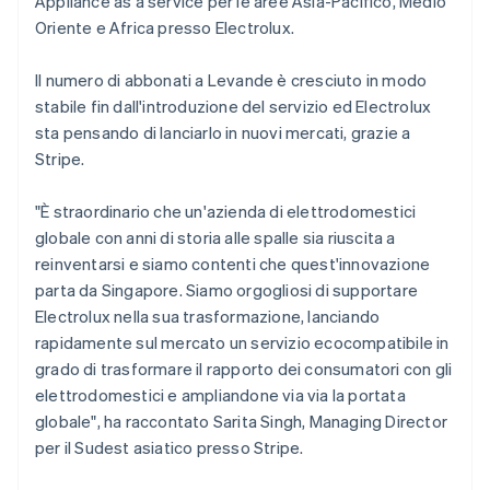
Appliance as a service per le aree Asia-Pacifico, Medio
Português
English
Oriente e Africa presso Electrolux.
Bulgaria
English
Canada
Il numero di abbonati a Levande è cresciuto in modo
English
Français
stabile fin dall'introduzione del servizio ed Electrolux
Cina continentale
sta pensando di lanciarlo in nuovi mercati, grazie a
简体中文
English
Stripe.
Cipro
English
Croazia
"È straordinario che un'azienda di elettrodomestici
English
Italiano
globale con anni di storia alle spalle sia riuscita a
Danimarca
reinventarsi e siamo contenti che quest'innovazione
English
parta da Singapore. Siamo orgogliosi di supportare
Emirati Arabi Uniti
Electrolux nella sua trasformazione, lanciando
English
Estonia
rapidamente sul mercato un servizio ecocompatibile in
English
grado di trasformare il rapporto dei consumatori con gli
Finlandia
elettrodomestici e ampliandone via via la portata
English
Svenska
globale", ha raccontato Sarita Singh, Managing Director
Francia
per il Sudest asiatico presso Stripe.
Français
English
Germania