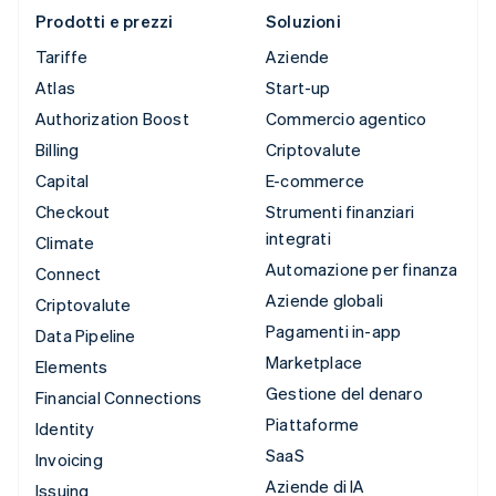
Prodotti e prezzi
Soluzioni
Tariffe
Aziende
Atlas
Start-up
Authorization Boost
Commercio agentico
Billing
Criptovalute
Capital
E-commerce
Checkout
Strumenti finanziari
integrati
Climate
Automazione per finanza
Connect
Aziende globali
Criptovalute
Pagamenti in-app
Data Pipeline
Marketplace
Elements
Gestione del denaro
Financial Connections
Piattaforme
Identity
SaaS
Invoicing
Aziende di IA
Issuing