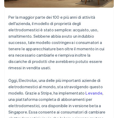
Scopri cosa ti aspetta
Radar
Ecosistema
Prevenzione delle frodi
Per la maggior parte dei 100 e più anni di attività
dell'azienda, il modello di proprietà degli
Partner
Atlas
Stripe App Marketplace
Costituzione di start-up
elettrodomestici è stato semplice: acquisto, uso,
smaltimento. Sebbene abbia avuto un indubbio
Climate
Rimozione del carbonio
successo, tale modello costringeva i consumatori a
tenere le apparecchiature ben oltre il momento in cui
Identity
era necessario cambiarle e riempiva inoltre la
Verifica online dell'identità
discariche di prodotti che avrebbero potuto essere
rimessi in vendita usati.
Oggi, Electrolux, una delle più importanti aziende di
Stripe Sessions 2026
eletrodomestici al mondo, sta stravolgendo questo
Scopri come Stripe sta costruendo l'infrastruttura economi
modello. Grazie a Stripe, ha implementato
Levande
,
Guarda ora
una piattaforma completa di abbonamenti per
elettrodomestici, ora disponibile in versione beta a
Singapore. Essa consente ai consumatori di cambiare