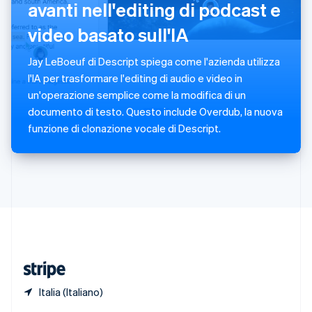
avanti nell'editing di podcast e
English
Singapore
video basato sull'IA
English
简体中文
Slovacchia
Jay LeBoeuf di Descript spiega come l'azienda utilizza
English
Slovenia
l'IA per trasformare l'editing di audio e video in
English
Italiano
un'operazione semplice come la modifica di un
Spagna
documento di testo. Questo include Overdub, la nuova
Español
English
funzione di clonazione vocale di Descript.
Stati Uniti
English
Español
简体中文
Svezia
Svenska
English
Svizzera
Deutsch
Français
Italiano
English
Thailandia
ไทย
English
Ungheria
English
Italia (Italiano)