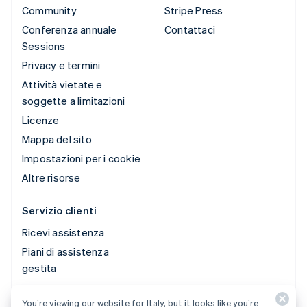
Community
Stripe Press
Conferenza annuale
Contattaci
Sessions
Privacy e termini
Attività vietate e
soggette a limitazioni
Licenze
Mappa del sito
Impostazioni per i cookie
Altre risorse
Servizio clienti
Ricevi assistenza
Piani di assistenza
gestita
You’re viewing our website for Italy, but it looks like you’re
© 2026 Stripe, LLC