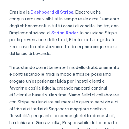
Grazie alla
Dashboard di Stripe
, Electrolux ha
conquistato una visibilità in tempo reale circa l'aumento
degli abbonamenti in tutti i canali di vendita. Inoltre, con
l'implementazione di
Stripe Radar
, la soluzione Stripe
per la prevenzione delle frodi, Electrolux ha registrato
zero casi di contestazioni e frodi nei primi cinque mesi
dal lancio di Levande.
"Impostando correttamente il modello di abbonamento
e contrastando le frodi in modo efficace, possiamo
erogare un'esperienza fluida per i nostri clienti e
favorirne così la fiducia, creando rapporti continui
Australia
efficienti e basati sulla stima. Siamo felici di collaborare
English
con Stripe per lanciare sul mercato questo servizio e di
Austria
offrire ai cittadini di Singapore maggiore scelta e
Deutsch
English
Belgio
flessibilità per quanto concerne gli elettrodomestici",
Nederlands
Français
Deutsch
English
ha dichiarato Gaurav Julka, Responsabile del comparto
Brasile