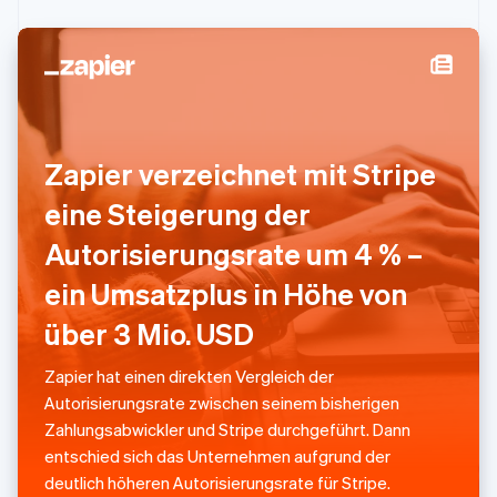
Liechtenstein
Deutsch
English
Litauen
English
Luxemburg
Français
Deutsch
English
Malaysia
English
简体中文
Zapier verzeichnet mit Stripe
Malta
English
eine Steigerung der
Mexiko
Autorisierungsrate um 4 % –
Español
English
Neuseeland
ein Umsatzplus in Höhe von
English
Niederlande
über 3 Mio. USD
Nederlands
English
Norwegen
Zapier hat einen direkten Vergleich der
English
Autorisierungsrate zwischen seinem bisherigen
Österreich
Zahlungsabwickler und Stripe durchgeführt. Dann
Deutsch
English
Polen
entschied sich das Unternehmen aufgrund der
English
deutlich höheren Autorisierungsrate für Stripe.