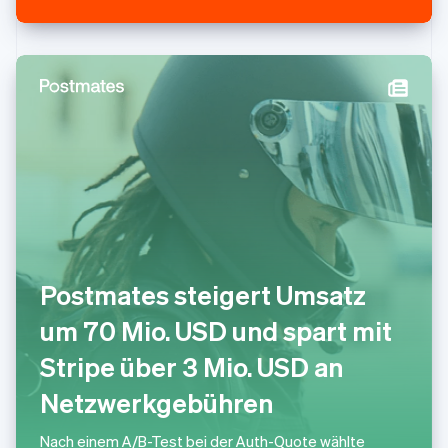
Portugal
Português
English
Rumänien
English
Schweden
Svenska
English
Schweiz
Deutsch
Français
Italiano
English
Singapur
English
简体中文
Slowakei
English
Slowenien
English
Italiano
Postmates steigert Umsatz
Sonderverwaltungsregion Hongkong,
China
um 70 Mio. USD und spart mit
English
简体中文
Spanien
Stripe über 3 Mio. USD an
Español
English
Thailand
Netzwerkgebühren
ไทย
English
Tschechische Republik
Nach einem A/B-Test bei der Auth-Quote wählte