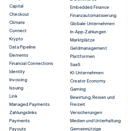
Capital
Embedded Finance
Checkout
Finanzautomatisierung
Climate
Globale Unternehmen
Connect
In-App-Zahlungen
Krypto
Marktplätze
Data Pipeline
Geldmanagement
Elements
Plattformen
Financial Connections
SaaS
Identity
KI-Unternehmen
Invoicing
Creator Economy
Issuing
Gaming
Link
Bewirtung, Reisen und
Managed Payments
Freizeit
Zahlungslinks
Versicherungen
Payments
Medien und Unterhaltung
Payouts
Gemeinnützige