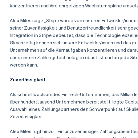
konzentrieren und ihre ehrgeizigen Wachstumspläne umset
Alex Miles sagt: „Stripe wurde von unseren Entwickler/inne
seiner Zuverlässigkeit und Benutzerfreundlichkeit sehr gesc
Integration in Stripe bedeutet, dass die Technologie exzellen
Australien
Gleichzeitig können sich unsere Entwickler/innen und das 
English
Unternehmen auf die Kernaufgaben konzentrieren und darau
Belgien
dass unsere Zahlungstechnologie robust ist und an jede Si
Nederlands
Français
Deutsch
English
Brasilien
werden kann.“
Português
English
Bulgarien
Zuverlässigkeit
English
Dänemark
Als schnell wachsendes FinTech-Unternehmen, das Milliarde
English
Deutschland
über hunderttausend Unternehmen bereitstellt, legte Capita
Deutsch
English
Auswahl eines Zahlungspartners den Schwerpunkt auf Skali
Estland
Zuverlässigkeit.
English
Festlandchina
Alex Miles fügt hinzu: „Ein unzuverlässiger Zahlungsdienstle
简体中文
English