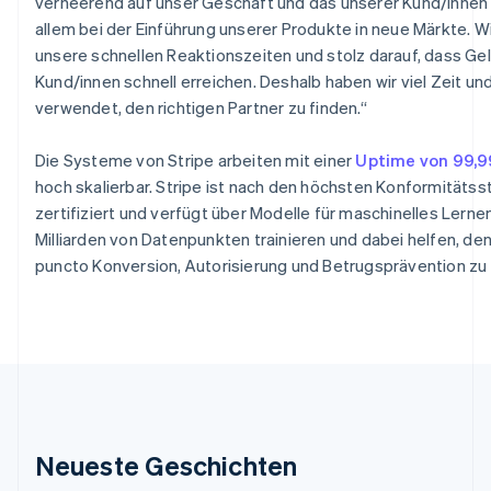
Finnland
verheerend auf unser Geschäft und das unserer Kund/innen 
English
Svenska
allem bei der Einführung unserer Produkte in neue Märkte. Wi
Frankreich
unsere schnellen Reaktionszeiten und stolz darauf, dass Ge
Français
English
Kund/innen schnell erreichen. Deshalb haben wir viel Zeit un
Gibraltar
verwendet, den richtigen Partner zu finden.“
English
Griechenland
English
Die Systeme von Stripe arbeiten mit einer
Uptime von 99,
Indien
hoch skalierbar. Stripe ist nach den höchsten Konformitäts
English
zertifiziert und verfügt über Modelle für maschinelles Lernen
Irland
Milliarden von Datenpunkten trainieren und dabei helfen, de
English
puncto Konversion, Autorisierung und Betrugsprävention zu 
Italien
Italiano
English
Japan
日本語
English
Kanada
English
Français
Kroatien
English
Italiano
Lettland
Neueste Geschichten
English