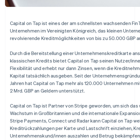
Betrugsprävention
Ecosystem
Atlas
Start-up-Gründung
Partner
Stripe App-Marktplatz
Capital on Tap ist eines der am schnellsten wachsenden Fin
Climate
Unternehmen im Vereinigten Königreich, das kleinen Unter
CO₂-Entnahme
revolvierende Kreditmöglichkeiten von bis zu 50.000 GBP a
Identity
Online-Identitätsprüfung
Durch die Bereitstellung einer Unternehmenskreditkarte ans
klassischen Kredits bietet Capital on Tap seinen Nutzer/inn
Flexibilität und erhebt nur dann Zinsen, wenn die Kreditneh
Kapital tatsächlich ausgeben. Seit der Unternehmensgründu
Jahren hat Capital on Tap mehr als 120.000 Unternehmen mi
Stripe-Sessions 2026
Erfahren Sie, wie Stripe Lösungen für die Wirts
2 Mrd. GBP an Geldern unterstützt.
Jetzt ansehen
Capital on Tap ist Partner von Stripe geworden, um sich das
Wachstum in Großbritannien und die internationale Expansion
Stripe Payments, Connect und Radar kann Capital on Tap we
Kreditrückzahlungen per Karte und Lastschrift einziehen, Kr
Unternehmenskund/innen auszahlen und Betrug bekämpfen