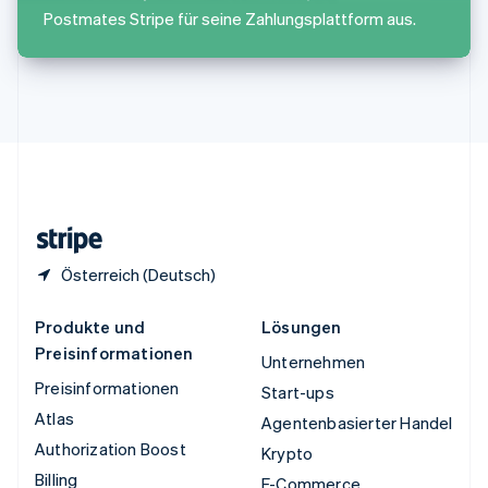
English
Postmates Stripe für seine Zahlungsplattform aus.
Ungarn
English
Vereinigte Arabische Emirate
English
Vereinigte Staaten
English
Español
简体中文
Vereinigtes Königreich
English
Zypern
English
Österreich (Deutsch)
Produkte und
Lösungen
Preisinformationen
Unternehmen
Preisinformationen
Start-ups
Atlas
Agentenbasierter Handel
Authorization Boost
Krypto
Billing
E-Commerce