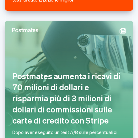
English
Paesi Bassi
Nederlands
English
Polonia
English
Portogallo
Português
English
RAS di Hong Kong, Cina
English
简体中文
Regno Unito
English
Repubblica Ceca
Postmates aumenta i ricavi di
English
70 milioni di dollari e
Romania
English
risparmia più di 3 milioni di
Singapore
English
简体中文
dollari di commissioni sulle
Slovacchia
carte di credito con Stripe
English
Slovenia
English
Italiano
Dopo aver eseguito un test A/B sulle percentuali di
Spagna