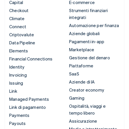
Capital
E-commerce
Checkout
Strumenti finanziari
integrati
Climate
Automazione per finanza
Connect
Aziende globali
Criptovalute
Pagamenti in-app
Data Pipeline
Marketplace
Elements
Gestione del denaro
Financial Connections
Piattaforme
Identity
SaaS
Invoicing
Aziende di IA
Issuing
Creator economy
Link
Gaming
Managed Payments
Ospitalità, viaggi e
Link di pagamento
tempo libero
Payments
Assicurazione
Payouts