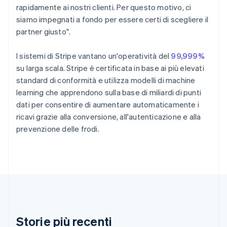
rapidamente ai nostri clienti. Per questo motivo, ci
English
Croazia
siamo impegnati a fondo per essere certi di scegliere il
English
Italiano
partner giusto".
Danimarca
English
I sistemi di Stripe vantano un'operatività del
99,999%
Emirati Arabi Uniti
su larga scala. Stripe è certificata in base ai più elevati
English
Estonia
standard di conformità e utilizza modelli di machine
English
learning che apprendono sulla base di miliardi di punti
Finlandia
dati per consentire di aumentare automaticamente i
English
Svenska
ricavi grazie alla conversione, all'autenticazione e alla
Francia
prevenzione delle frodi.
Français
English
Germania
Deutsch
English
Giappone
日本語
English
Gibilterra
English
Grecia
English
Storie più recenti
India