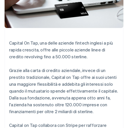
Scopri cosa ti aspetta
Radar
Ecosistema
Prevenzione delle frodi
Partner
Atlas
Stripe App Marketplace
Costituzione di start-up
Climate
Capital On Tap, una delle aziende fintech inglesi a più
Rimozione del carbonio
rapida crescita, offre alle piccole aziende linee di
Identity
credito revolving fino a 50.000 sterline.
Verifica online dell'identità
Grazie alla carta di credito aziendale, invece di un
prestito tradizionale, Capital on Tap offre ai suoi utenti
una maggiore flessibilità e addebita gli interessi solo
quando il mutuatario spende effettivamente il capitale.
Stripe Sessions 2026
Dalla sua fondazione, avvenuta appena otto anni fa,
Scopri come Stripe sta costruendo l'infrastruttura economi
Guarda ora
l'azienda ha sostenuto oltre 120.000 imprese con
finanziamenti per oltre 2 miliardi di sterline.
Capital on Tap collabora con Stripe per rafforzare