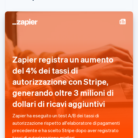
English
Irlanda
English
Italia
Italiano
English
Lettonia
English
Liechtenstein
Deutsch
English
Zapier registra un aumento
Lituania
English
del 4% dei tassi di
Lussemburgo
autorizzazione con Stripe,
Français
Deutsch
English
Malaysia
generando oltre 3 milioni di
English
简体中文
Malta
dollari di ricavi aggiuntivi
English
Messico
Zapier ha eseguito un test A/B dei tassi di
Español
English
autorizzazione rispetto all'elaboratore di pagamenti
Norvegia
precedente e ha scelto Stripe dopo aver registrato
English
Nuova Zelanda
tassi di autorizzazione migliori