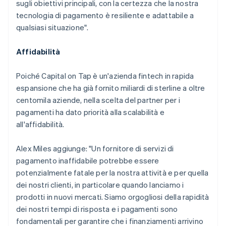
sugli obiettivi principali, con la certezza che la nostra
tecnologia di pagamento è resiliente e adattabile a
qualsiasi situazione".
Affidabilità
Poiché Capital on Tap è un'azienda fintech in rapida
Australia
espansione che ha già fornito miliardi di sterline a oltre
English
centomila aziende, nella scelta del partner per i
Austria
pagamenti ha dato priorità alla scalabilità e
Deutsch
English
Belgio
all'affidabilità.
Nederlands
Français
Deutsch
English
Brasile
Alex Miles aggiunge: "Un fornitore di servizi di
Português
English
pagamento inaffidabile potrebbe essere
Bulgaria
potenzialmente fatale per la nostra attività e per quella
English
Canada
dei nostri clienti, in particolare quando lanciamo i
English
Français
prodotti in nuovi mercati. Siamo orgogliosi della rapidità
Cina continentale
dei nostri tempi di risposta e i pagamenti sono
简体中文
English
fondamentali per garantire che i finanziamenti arrivino
Cipro