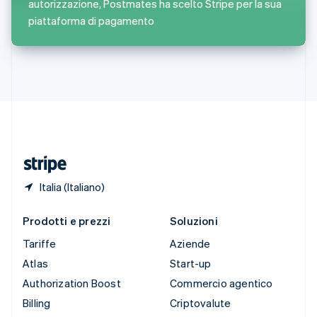
autorizzazione, Postmates ha scelto Stripe per la sua
Español
English
piattaforma di pagamento
Stati Uniti
English
Español
简体中文
Svezia
Svenska
English
Svizzera
Deutsch
Français
Italiano
English
Thailandia
ไทย
English
Ungheria
English
Italia (Italiano)
Prodotti e prezzi
Soluzioni
Tariffe
Aziende
Atlas
Start-up
Authorization Boost
Commercio agentico
Billing
Criptovalute