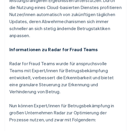
leistungsfähigeren Ergebnissen unterstützen. Durch
die Nutzung eines Cloud-basierten Dienstes profitieren
Nutzer/innen automatisch von zukünftigen täglichen
Updates, deren Abwehrmechanismen sich immer
schneller an sich stetig ändernde Betrugstaktiken
anpassen.
Informationen zu Radar for Fraud Teams
Radar for Fraud Teams wurde für anspruchsvolle
Teams mit Expert/innen für Betrugsbekämpfung
Australien
entwickelt, verbessert die Erkennbarkeit und bietet
English
eine granulare Steuerung zur Erkennung und
Belgien
Verhinderung von Betrug.
Nederlands
Français
Deutsch
English
Brasilien
Português
English
Nun können Expert/innen für Betrugsbekämpfung in
Bulgarien
großen Unternehmen Radar zur Optimierung der
English
Prozesse nutzen, und zwar mit Folgendem:
Dänemark
English