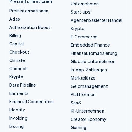
Preisinformationen
Unternehmen
Preisinformationen
Start-ups
Atlas
Agentenbasierter Handel
Authorization Boost
Krypto
Billing
E-Commerce
Capital
Embedded Finance
Checkout
Finanzautomatisierung
Climate
Globale Unternehmen
Connect
In-App-Zahlungen
Krypto
Marktplätze
Data Pipeline
Geldmanagement
Elements
Plattformen
Financial Connections
SaaS
Identity
KI-Unternehmen
Invoicing
Creator Economy
Issuing
Gaming