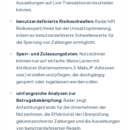
Kanada
Auswirkungen auf Live-Transaktionen beurteilen
English
Français
können.
Kroatien
English
Italiano
benutzerdefinierte Risikoschwellen:
Radar hilft
Lettland
Risikoexpert/innen bei der Umsatzoptimierung,
English
indem es benutzerdefinierte Schwellenwerte für
Liechtenstein
die Sperrung von Zahlungen ermöglicht.
Deutsch
English
Litauen
Sperr- und Zulassungslisten:
Nutzer/innen
English
Luxemburg
können nun auf einfache Weise Listen mit
Français
Deutsch
English
Attributen (Kartennummern, E-Mails, IP-Adressen
Malaysia
usw.) erstellen und pflegen, die durchgängig
English
简体中文
gesperrt oder zugelassen werden sollen.
Malta
English
umfangreiche Analysen zur
Mexiko
Betrugsbekämpfung:
Radar zeigt
Español
English
Anfechtungstrends für die Unternehmen der
Neuseeland
Nutzer/innen, die Effektivität der Überprüfung
English
Niederlande
gekennzeichneter Zahlungen und die Auswirkungen
Nederlands
English
von benutzerdefinierten Regeln.