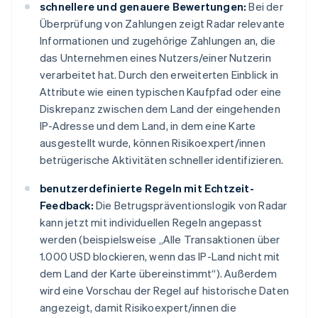
Deutschland
schnellere und genauere Bewertungen:
Bei der
Deutsch
English
Überprüfung von Zahlungen zeigt Radar relevante
Estland
Informationen und zugehörige Zahlungen an, die
English
das Unternehmen eines Nutzers/einer Nutzerin
Festlandchina
verarbeitet hat. Durch den erweiterten Einblick in
简体中文
English
Finnland
Attribute wie einen typischen Kaufpfad oder eine
English
Svenska
Diskrepanz zwischen dem Land der eingehenden
Frankreich
IP-Adresse und dem Land, in dem eine Karte
Français
English
ausgestellt wurde, können Risikoexpert/innen
Gibraltar
betrügerische Aktivitäten schneller identifizieren.
English
Griechenland
benutzerdefinierte Regeln mit Echtzeit-
English
Feedback:
Die Betrugspräventionslogik von Radar
Indien
kann jetzt mit individuellen Regeln angepasst
English
Irland
werden (beispielsweise „Alle Transaktionen über
English
1.000 USD blockieren, wenn das IP-Land nicht mit
Italien
dem Land der Karte übereinstimmt“). Außerdem
Italiano
English
wird eine Vorschau der Regel auf historische Daten
Japan
angezeigt, damit Risikoexpert/innen die
日本語
English