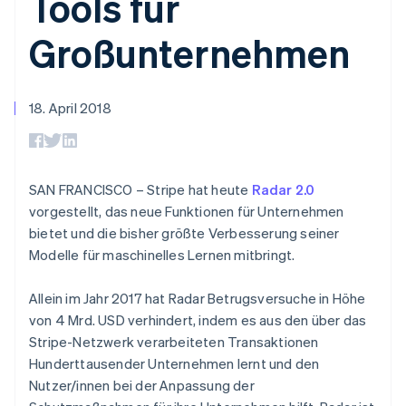
Tools für
Data Pipeline
Geldmanagement
Marktplatz auf
Zugriff auf mehr als
Datensynchronisierung
Produkt-Roadmap
Plattformen
Grundlagen der
Großunternehmen
125
Stripe Sessions
SaaS
Abonnementverwaltung
Terminal
Karriere
Zahlungen vor Ort
Newsroom
So setzen Sie
Authorization
Stripe Press
nutzungsbasierte
Boost
18. April 2018
Abrechnung um
Nach Branche
Optimierung der
Stablecoin-gestützte
Autorisierungsraten
Karten ausgeben: So
Link
KI-Unternehmen
Kontakt
geht´s
Beschleunigter
Creator Economy
Bereitstellung und
SAN FRANCISCO – Stripe hat heute
Bezahlvorgang
Radar 2.0
Gaming
Verwaltung von
Sales-Team
Financial
Bewirtung, Reisen und
Diensten mit Agenten
vorgestellt, das neue Funktionen für Unternehmen
kontaktieren
Connections
Freizeit
Partner werden
bietet und die bisher größte Verbesserung seiner
Verbundene
Versicherungen
Modelle für maschinelles Lernen mitbringt.
Medien und
Finanzdaten
Unterhaltung
Ressourcen
Gemeinnützige
Allein im Jahr 2017 hat Radar Betrugsversuche in Höhe
Organisationen
von 4 Mrd. USD verhindert, indem es aus den über das
Fachdienstleistungen
App-Integrationen
Mehr
Öffentlicher Sektor
Code-Beispiele
Stripe-Netzwerk verarbeiteten Transaktionen
Product roadmap
Einzelhandel
Entwickler-Blog
Hunderttausender Unternehmen lernt und den
Ausblick
API-Status
Nutzer/innen bei der Anpassung der
Radar