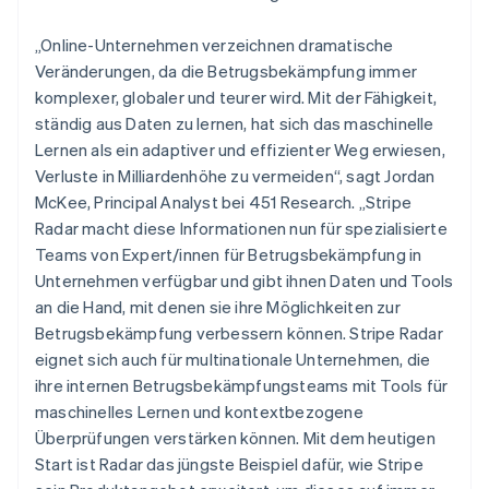
Norwegen
English
„Online-Unternehmen verzeichnen dramatische
Österreich
Veränderungen, da die Betrugsbekämpfung immer
Deutsch
English
Polen
komplexer, globaler und teurer wird. Mit der Fähigkeit,
English
ständig aus Daten zu lernen, hat sich das maschinelle
Portugal
Lernen als ein adaptiver und effizienter Weg erwiesen,
Português
English
Verluste in Milliardenhöhe zu vermeiden“, sagt Jordan
Rumänien
McKee, Principal Analyst bei 451 Research. „Stripe
English
Schweden
Radar macht diese Informationen nun für spezialisierte
Svenska
English
Teams von Expert/innen für Betrugsbekämpfung in
Schweiz
Unternehmen verfügbar und gibt ihnen Daten und Tools
Deutsch
Français
Italiano
English
an die Hand, mit denen sie ihre Möglichkeiten zur
Singapur
Betrugsbekämpfung verbessern können. Stripe Radar
English
简体中文
Slowakei
eignet sich auch für multinationale Unternehmen, die
English
ihre internen Betrugsbekämpfungsteams mit Tools für
Slowenien
maschinelles Lernen und kontextbezogene
English
Italiano
Überprüfungen verstärken können. Mit dem heutigen
Sonderverwaltungsregion Hongkong,
Start ist Radar das jüngste Beispiel dafür, wie Stripe
China