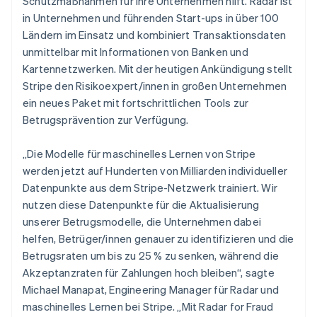
Schutzmaßnahmen für ihre Unternehmen hilft. Radar ist
Betrugsprävention
Ecosystem
in Unternehmen und führenden Start-ups in über 100
Atlas
Ländern im Einsatz und kombiniert Transaktionsdaten
Start-up-Gründung
Partner
unmittelbar mit Informationen von Banken und
Stripe App-Marktplatz
Climate
Kartennetzwerken. Mit der heutigen Ankündigung stellt
CO₂-Entnahme
Stripe den Risikoexpert/innen in großen Unternehmen
Identity
ein neues Paket mit fortschrittlichen Tools zur
Online-Identitätsprüfung
Betrugsprävention zur Verfügung.
„Die Modelle für maschinelles Lernen von Stripe
werden jetzt auf Hunderten von Milliarden individueller
Datenpunkte aus dem Stripe-Netzwerk trainiert. Wir
Stripe-Sessions 2026
Erfahren Sie, wie Stripe Lösungen für die Wirts
nutzen diese Datenpunkte für die Aktualisierung
Jetzt ansehen
unserer Betrugsmodelle, die Unternehmen dabei
helfen, Betrüger/innen genauer zu identifizieren und die
Betrugsraten um bis zu 25 % zu senken, während die
Akzeptanzraten für Zahlungen hoch bleiben“, sagte
Michael Manapat, Engineering Manager für Radar und
maschinelles Lernen bei Stripe. „Mit Radar for Fraud