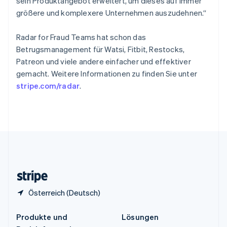
sein Produktangebot erweitert, um dieses auf immer
English
简体中文
größere und komplexere Unternehmen auszudehnen.“
Spanien
Español
English
Thailand
Radar for Fraud Teams hat schon das
ไทย
English
Betrugsmanagement für Watsi, Fitbit, Restocks,
Tschechische Republik
Patreon und viele andere einfacher und effektiver
English
gemacht. Weitere Informationen zu finden Sie unter
Ungarn
stripe.com/radar
.
English
Vereinigte Arabische Emirate
English
Vereinigte Staaten
English
Español
简体中文
Vereinigtes Königreich
English
Zypern
English
Österreich (Deutsch)
Produkte und
Lösungen