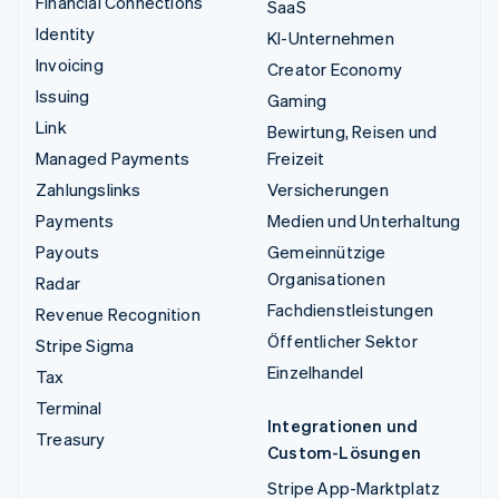
Financial Connections
SaaS
Identity
KI-Unternehmen
Invoicing
Creator Economy
Issuing
Gaming
Link
Bewirtung, Reisen und
Managed Payments
Freizeit
Zahlungslinks
Versicherungen
Payments
Medien und Unterhaltung
Payouts
Gemeinnützige
Organisationen
Radar
Fachdienstleistungen
Revenue Recognition
Öffentlicher Sektor
Stripe Sigma
Einzelhandel
Tax
Terminal
Integrationen und
Treasury
Custom-Lösungen
Stripe App-Marktplatz