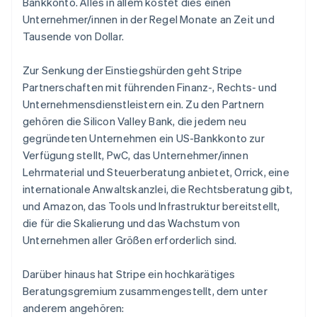
Bankkonto. Alles in allem kostet dies einen
English
Unternehmer/innen in der Regel Monate an Zeit und
Italien
Tausende von Dollar.
Italiano
English
Japan
日本語
English
Zur Senkung der Einstiegshürden geht Stripe
Kanada
Partnerschaften mit führenden Finanz-, Rechts- und
English
Français
Unternehmensdienstleistern ein. Zu den Partnern
Kroatien
gehören die Silicon Valley Bank, die jedem neu
English
Italiano
Lettland
gegründeten Unternehmen ein US-Bankkonto zur
English
Verfügung stellt, PwC, das Unternehmer/innen
Liechtenstein
Lehrmaterial und Steuerberatung anbietet, Orrick, eine
Deutsch
English
internationale Anwaltskanzlei, die Rechtsberatung gibt,
Litauen
und Amazon, das Tools und Infrastruktur bereitstellt,
English
Luxemburg
die für die Skalierung und das Wachstum von
Français
Deutsch
English
Unternehmen aller Größen erforderlich sind.
Malaysia
English
简体中文
Darüber hinaus hat Stripe ein hochkarätiges
Malta
Beratungsgremium zusammengestellt, dem unter
English
anderem angehören:
Mexiko