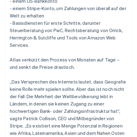
- einem US-Bankkonto
Betrugsprävention
Ecosystem
- einem Stripe-Konto, um Zahlungen von überall auf der
Atlas
Welt zu erhalten
Start-up-Gründung
Partner
Stripe App-Marktplatz
- Basisdiensten für erste Schritte, darunter
Climate
Steuerberatung von PwC, Rechtsberatung von Orrick,
CO₂-Entnahme
Herrington & Sutcliffe und Tools von Amazon Web
Identity
Services.
Online-Identitätsprüfung
Atlas verkürzt den Prozess von Monaten auf Tage –
und senkt die Preise drastisch.
„Das Versprechen des Internets lautet, dass Geografie
Stripe-Sessions 2026
Erfahren Sie, wie Stripe Lösungen für die Wirts
keine Rolle mehr spielen sollte. Aber das ist noch nicht
Jetzt ansehen
der Fall: Die Mehrheit der Weltbevölkerung lebt in
Ländern, in denen sie keinen Zugang zu einer
hochwertigen Bank- oder Zahlungsinfrastruktur hat“,
sagte Patrick Collison, CEO und Mitbegründer von
Stripe. „Es existiert eine Menge Potenzial in Regionen
wie Afrika, Lateinamerika, Asien und dem Nahen Osten