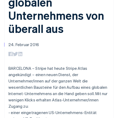
globalen
Data Pipeline
Geldmanagement
Marktplatz auf
Zugriff auf mehr als
Datensynchronisierung
Produkt-Roadmap
Plattformen
Grundlagen der
Unternehmens von
125
Stripe Sessions
SaaS
Abonnementverwaltung
Terminal
Karriere
Zahlungen vor Ort
Newsroom
So setzen Sie
überall aus
Authorization
Stripe Press
nutzungsbasierte
Boost
Abrechnung um
Nach Branche
Optimierung der
Stablecoin-gestützte
Autorisierungsraten
Karten ausgeben: So
24. Februar 2016
Link
KI-Unternehmen
Kontakt
geht´s
Beschleunigter
Creator Economy
Bereitstellung und
Bezahlvorgang
Gaming
Verwaltung von
Sales-Team
Financial
Bewirtung, Reisen und
Diensten mit Agenten
kontaktieren
Connections
Freizeit
Partner werden
BARCELONA – Stripe hat heute Stripe Atlas
Verbundene
Versicherungen
Medien und
angekündigt – einen neuen Dienst, der
Finanzdaten
Unterhaltung
Unternehmer/innen auf der ganzen Welt die
Ressourcen
Gemeinnützige
wesentlichen Bausteine für den Aufbau eines globalen
Organisationen
Fachdienstleistungen
App-Integrationen
Internet-Unternehmens an die Hand geben soll. Mit nur
Mehr
Öffentlicher Sektor
Code-Beispiele
wenigen Klicks erhalten Atlas-Unternehmer/innen
Product roadmap
Einzelhandel
Entwickler-Blog
Zugang zu:
Ausblick
API-Status
- einer eingetragenen US-Unternehmens-Entität
Radar