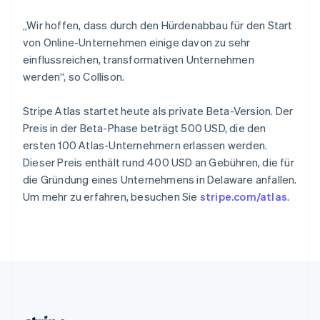
English
Slowenien
„Wir hoffen, dass durch den Hürdenabbau für den Start
English
Italiano
von Online-Unternehmen einige davon zu sehr
Sonderverwaltungsregion Hongkong,
einflussreichen, transformativen Unternehmen
China
werden“, so Collison.
English
简体中文
Spanien
Stripe Atlas startet heute als private Beta-Version. Der
Español
English
Thailand
Preis in der Beta-Phase beträgt 500 USD, die den
ไทย
English
ersten 100 Atlas-Unternehmern erlassen werden.
Tschechische Republik
Dieser Preis enthält rund 400 USD an Gebühren, die für
English
die Gründung eines Unternehmens in Delaware anfallen.
Ungarn
Um mehr zu erfahren, besuchen Sie
stripe.com/atlas
.
English
Vereinigte Arabische Emirate
English
Vereinigte Staaten
English
Español
简体中文
Vereinigtes Königreich
English
Zypern
English