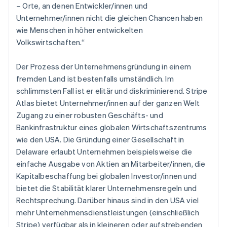
– Orte, an denen Entwickler/innen und
Unternehmer/innen nicht die gleichen Chancen haben
wie Menschen in höher entwickelten
Volkswirtschaften.“
Der Prozess der Unternehmensgründung in einem
fremden Land ist bestenfalls umständlich. Im
schlimmsten Fall ist er elitär und diskriminierend. Stripe
Atlas bietet Unternehmer/innen auf der ganzen Welt
Zugang zu einer robusten Geschäfts- und
Bankinfrastruktur eines globalen Wirtschaftszentrums
wie den USA. Die Gründung einer Gesellschaft in
Delaware erlaubt Unternehmen beispielsweise die
einfache Ausgabe von Aktien an Mitarbeiter/innen, die
Kapitalbeschaffung bei globalen Investor/innen und
Australien
bietet die Stabilität klarer Unternehmensregeln und
English
Rechtsprechung. Darüber hinaus sind in den USA viel
Belgien
mehr Unternehmensdienstleistungen (einschließlich
Nederlands
Français
Deutsch
English
Brasilien
Stripe) verfügbar als in kleineren oder aufstrebenden