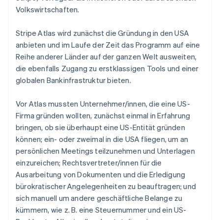
Português
English
Volkswirtschaften.
Bulgarien
English
Stripe Atlas wird zunächst die Gründung in den USA
Dänemark
anbieten und im Laufe der Zeit das Programm auf eine
English
Deutschland
Reihe anderer Länder auf der ganzen Welt ausweiten,
Deutsch
English
die ebenfalls Zugang zu erstklassigen Tools und einer
Estland
globalen Bankinfrastruktur bieten.
English
Festlandchina
Vor Atlas mussten Unternehmer/innen, die eine US-
简体中文
English
Finnland
Firma gründen wollten, zunächst einmal in Erfahrung
English
Svenska
bringen, ob sie überhaupt eine US-Entität gründen
Frankreich
können; ein- oder zweimal in die USA fliegen, um an
Français
English
persönlichen Meetings teilzunehmen und Unterlagen
Gibraltar
einzureichen; Rechtsvertreter/innen für die
English
Griechenland
Ausarbeitung von Dokumenten und die Erledigung
English
bürokratischer Angelegenheiten zu beauftragen; und
Indien
sich manuell um andere geschäftliche Belange zu
English
kümmern, wie z. B. eine Steuernummer und ein US-
Irland