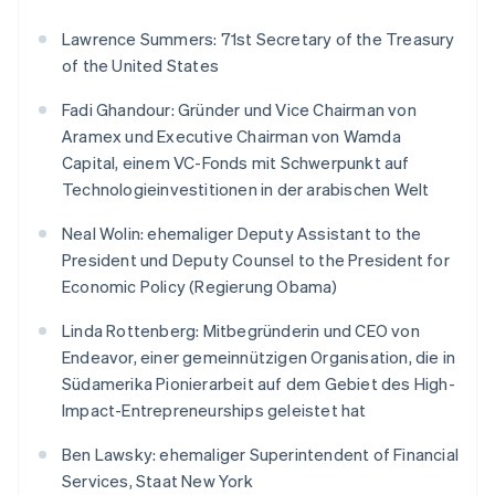
Español
English
Neuseeland
Lawrence Summers: 71st Secretary of the Treasury
English
of the United States
Niederlande
Nederlands
English
Fadi Ghandour: Gründer und Vice Chairman von
Norwegen
Aramex und Executive Chairman von Wamda
English
Capital, einem VC-Fonds mit Schwerpunkt auf
Österreich
Technologieinvestitionen in der arabischen Welt
Deutsch
English
Polen
Neal Wolin: ehemaliger Deputy Assistant to the
English
Portugal
President und Deputy Counsel to the President for
Português
English
Economic Policy (Regierung Obama)
Rumänien
English
Linda Rottenberg: Mitbegründerin und CEO von
Schweden
Endeavor, einer gemeinnützigen Organisation, die in
Svenska
English
Südamerika Pionierarbeit auf dem Gebiet des High-
Schweiz
Impact-Entrepreneurships geleistet hat
Deutsch
Français
Italiano
English
Singapur
Ben Lawsky: ehemaliger Superintendent of Financial
English
简体中文
Slowakei
Services, Staat New York