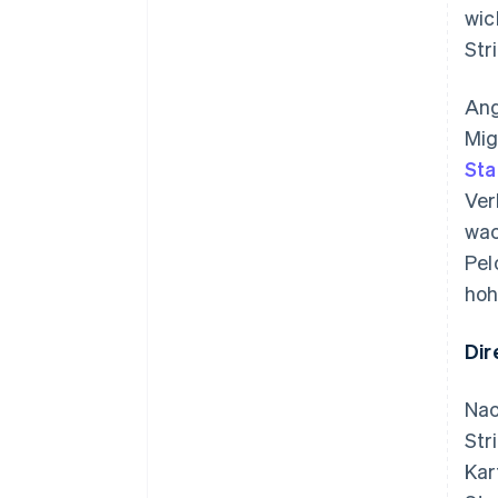
wic
Str
Ang
Mig
Sta
Ver
wac
Pel
hoh
Dir
Nac
Str
Kar