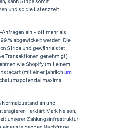
in, kann Stripe somit
en und so die Latenzzeit
I-Anfragen ein – oft mehr als
,999 % abgewickelt werden. Die
von Stripe und gewährleistet
ime Transaktionen genehmigt)
ehmen wie Shopify (mit einem
Instacart (mit einer jährlich
um
Wachstumspotenzial maximal
n Normalzustand an und
teragieren“, erklärt Mark Nelson,
keit unserer Zahlungsinfrastruktur
ts einer steigenden Nachfrage