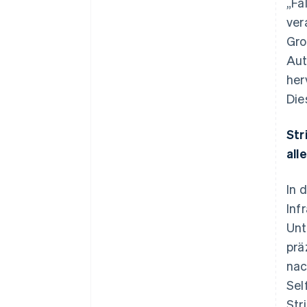
„Fä
ver
Gro
Aut
her
Die
Str
all
In 
Inf
Unt
prä
nac
Sel
Str