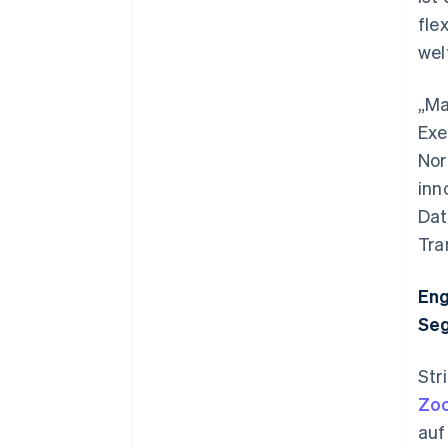
fle
wel
„Ma
Exe
Nor
inn
Dat
Tra
Eng
Se
Str
Zoo
auf