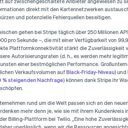
tt auf zwischengeschaltete Anbieter angewiesen zu se
ormationen direkt mit den Kartennetzwerken austausch
kürzen und potenzielle Fehlerquellen beseitigen.
wischen gehen bei Stripe täglich über 250 Millionen AP
000 pro Sekunde –, die mit einer Verfügbarkeit von 99
ekte Plattformkonnektivität stärkt die Zuverlässigkeit 
sere Autorisierungsraten (d. h., es werden mehr legit
unsten einer bestmöglichen Performance. Großuntern
lichen Verkaufsvolumen auf
Black-Friday-Niveau
) und 
 % steigenden Nachfrage
) können dank Stripe ihr 
schöpfen.
ternehmen rund um die Welt passen sich an den neue
rdenken mehr denn je, wie sie mit ihrem Kundenkreis in
der Billing-Plattform bei Twilio. „Eine hohe Zuverlässig
 daher unerlässlich, wenn wir die Ressourcen angesich