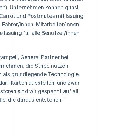
rten). Unternehmen können quasi
, Carrot und Postmates mit Issuing
Fahrer/innen, Mitarbeiter/innen
e Issuing für alle Benutzer/innen
Slowenien
English
Italiano
Sonderverwaltungsregion
 Rampell, General Partner bei
Hongkong, China
ernehmen, die Stripe nutzen,
English
简体中文
Spanien
n als grundlegende Technologie.
Español
English
arf Karten ausstellen, und zwar
Thailand
storen sind wir gespannt auf all
ไทย
English
Tschechische Republik
e, die daraus entstehen.“
English
Ungarn
English
Vereinigte Arabische Emirate
English
Vereinigte Staaten