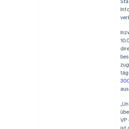
Sta
Inf
ver
Inz
10.
dir
bes
zug
täg
300
aus
„Un
übe
VP 
ist