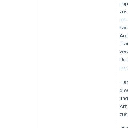
imp
zus
der
kan
Aut
Tra
ver
Ums
ink
„Di
die
und
Art
zus