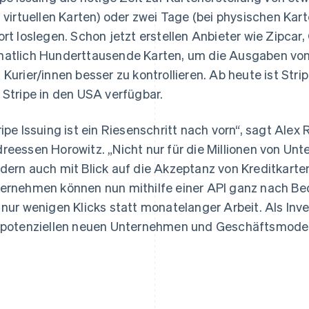
i virtuellen Karten) oder zwei Tage (bei physischen Ka
ort loslegen. Schon jetzt erstellen Anbieter wie Zipcar
atlich Hunderttausende Karten, um die Ausgaben von 
 Kurier/innen besser zu kontrollieren. Ab heute ist Strip
 Stripe in den USA verfügbar.
Indien
Mexiko
English
Español
English
Irland
Neuseeland
ripe Issuing ist ein Riesenschritt nach vorn“, sagt Alex
English
English
reessen Horowitz. „Nicht nur für die Millionen von Unt
Italien
Niederlande
Italiano
English
Nederlands
English
dern auch mit Blick auf die Akzeptanz von Kreditkarte
Japan
Norwegen
ernehmen können nun mithilfe einer API ganz nach Bed
日本語
English
English
Kanada
Österreich
 nur wenigen Klicks statt monatelanger Arbeit. Als Inve
English
Français
Deutsch
English
 potenziellen neuen Unternehmen und Geschäftsmodell
Kroatien
Polen
English
Italiano
English
Lettland
Portugal
English
Português
English
Liechtenstein
Rumänien
Deutsch
English
English