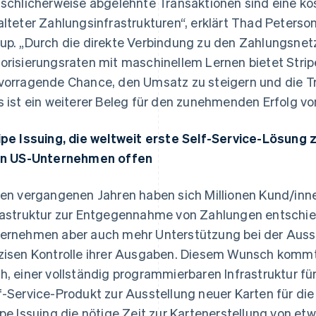
lschlicherweise abgelehnte Transaktionen sind eine ko
alteter Zahlungsinfrastrukturen“, erklärt Thad Peterson
up. „Durch die direkte Verbindung zu den Zahlungsnet
orisierungsraten mit maschinellem Lernen bietet Stri
vorragende Chance, den Umsatz zu steigern und die T
s ist ein weiterer Beleg für den zunehmenden Erfolg vo
ipe Issuing, die weltweit erste Self-Service-Lösung 
en US-Unternehmen offen
den vergangenen Jahren haben sich Millionen Kund/inne
rastruktur zur Entgegennahme von Zahlungen entschi
ernehmen aber auch mehr Unterstützung bei der Auss
zisen Kontrolle ihrer Ausgaben. Diesem Wunsch kommt 
h, einer vollständig programmierbaren Infrastruktur fü
f-Service-Produkt zur Ausstellung neuer Karten für di
ipe Issuing die nötige Zeit zur Kartenerstellung von e