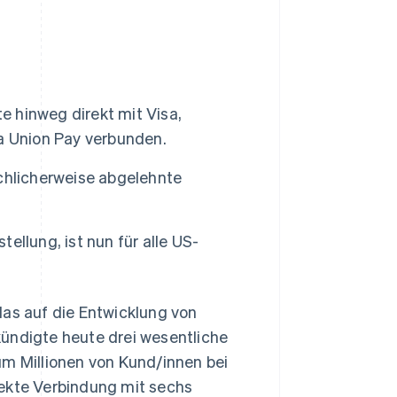
Stripe-Sessions 2026
Erfahren Sie, wie Stripe
Lösungen für die
Wirtschaftsinfrastruktur
e hinweg direkt mit Visa,
für KI aufbaut.
a Union Pay verbunden.
Jetzt ansehen
chlicherweise abgelehnte
tellung, ist nun für alle US-
s auf die Entwicklung von
 kündigte heute drei wesentliche
um Millionen von Kund/innen bei
rekte Verbindung mit sechs