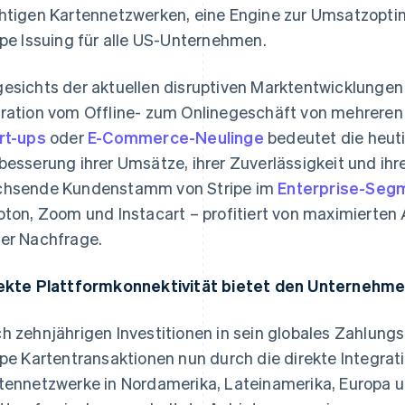
htigen Kartennetzwerken, eine Engine zur Umsatzoptim
ipe Issuing für alle US-Unternehmen.
esichts der aktuellen disruptiven Marktentwicklungen 
ration vom Offline- zum Onlinegeschäft von mehreren
rt-ups
oder
E-Commerce-Neulinge
bedeutet die heut
besserung ihrer Umsätze, ihrer Zuverlässigkeit und ihr
hsende Kundenstamm von Stripe im
Enterprise-Seg
oton, Zoom und Instacart – profitiert von maximierten 
er Nachfrage.
ekte Plattformkonnektivität bietet den Unternehme
h zehnjährigen Investitionen in sein globales Zahlung
ipe Kartentransaktionen nun durch die direkte Integrati
tennetzwerke in Nordamerika, Lateinamerika, Europa u