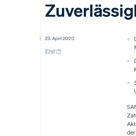
Optimierung der
Datensynchronisier
Zuverlässig
Autorisierungsraten
Link
Beschleunigter Bezahlvorgang
Financial Connections
Verbundene Finanzdaten
23. April 2020
SAN
Zah
Akt
der