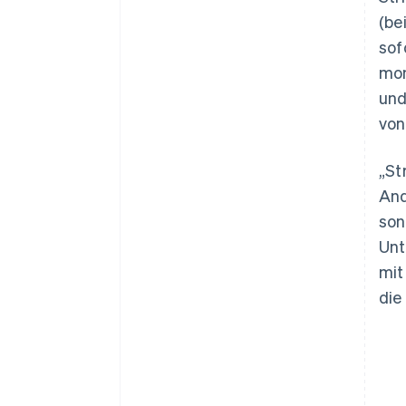
(be
sof
mon
und
Australien
von
English
Belgien
„St
Nederlands
Français
Deutsch
English
Brasilien
And
Português
English
son
Bulgarien
Unt
English
Dänemark
mit
English
die
Deutschland
Deutsch
English
Estland
English
Festlandchina
简体中文
English