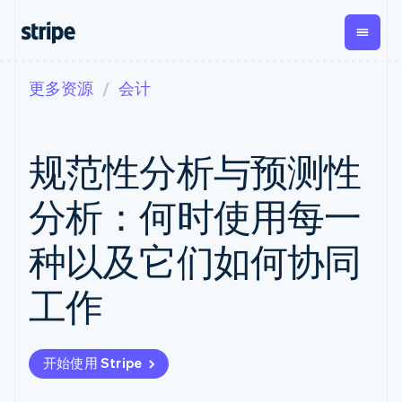
更多资源
会计
按企业阶段
文档
学习
支付
营收
资金管理
平台
易市
大型企业
Stripe 文档
博客
Payments
Billing
Treasury
初创企业
API 参考文档
客户案例
规范性分析与预测性
在线支付
经常性收入
Con
库与 SDK
指南
企业财务
Managed
Metronome
Stripe Apps
Payments
按用量计费
Global
平台
分析：何时使用每一
备案商家解决
Payouts
Subscriptions
Capi
按应用场景
方案
平
支持
向第三方
订阅管理
Payment links
客户
种以及它们如何协同
指南
智能体商务
打款
Invoicing
Trea
加密货币
获取支持
无代码支付
一次性或定期
Capital
平
电子商务
接受线上付款
托管支持方案
企业融资
Checkout
账单
工作
嵌入
嵌入式金融
实施预置结账流程
专业服务
预构建支付界
Crypto
Tax
融服
财务自动化
构建平台或交易市场
钱包、稳
面
销售税和增值
Iss
全球化企业
管理订阅
定币发行
Elements
税自动化
实体
应用内支付
提供按用量计费
灵活的 UI 组件
和发卡基
Crypto
Revenue
虚拟
开始使用 Stripe
交易市场
发行稳定币支持的支付卡
Onramp
Payment
Recognition
础设施
公司
资金管理
通过智能体配置和管理服
可嵌入的
methods
会计自动化
平台
务