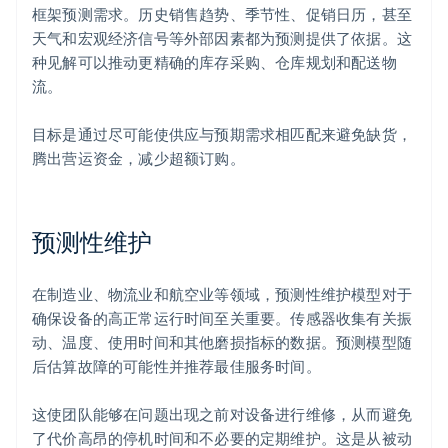
框架预测需求。历史销售趋势、季节性、促销日历，甚至
天气和宏观经济信号等外部因素都为预测提供了依据。这
种见解可以推动更精确的库存采购、仓库规划和配送物
流。
目标是通过尽可能使供应与预期需求相匹配来避免缺货，
腾出营运资金，减少超额订购。
预测性维护
阿联酋
English
在制造业、物流业和航空业等领域，预测性维护模型对于
爱尔兰
确保设备的高正常运行时间至关重要。传感器收集有关振
English
爱沙尼亚
动、温度、使用时间和其他磨损指标的数据。预测模型随
English
后估算故障的可能性并推荐最佳服务时间。
奥地利
Deutsch
English
这使团队能够在问题出现之前对设备进行维修，从而避免
澳大利亚
了代价高昂的停机时间和不必要的定期维护。这是从被动
English