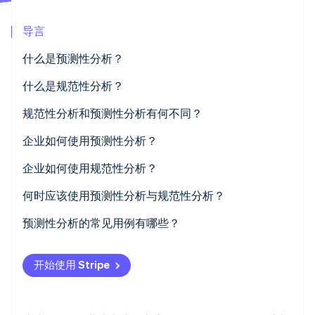
初创企业注册
导言
Climate
碳移除
什么是预测性分析？
Identity
在线身份验证
什么是规范性分析？
规范性分析和预测性分析有何不同？
企业如何使用预测性分析？
Stripe Sessions 2026
强化决策
企业如何使用规范性分析？
了解 Stripe 如何为 AI 构建经济基础设施。
立即观看
风险预警
更快、更自信的决策
何时应该使用预测性分析与规范性分析？
运营效率
更智能的资源分配
预测性分析的常见用例有哪些？
更有针对性的客户互动
主动风险管理
欺诈检测和信用风险
开始使用 Stripe
更深度的个性化
流失预测和客户留存
产品推荐和个性化