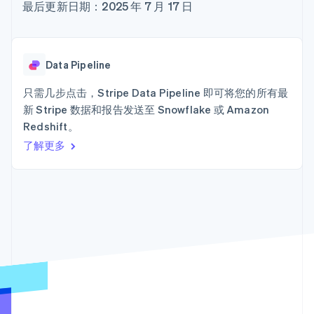
接入 125+ 种支
加密货币
Stripe Sigma
最后更新日期：2025 年 7 月 17 日
产品路线图
SaaS
付方式
自定义报告
购买
Sessions 年度大会
Terminal
Data Pipeline
招聘
线下支付
数据同步
资讯中心
Authorization
资源
Stripe Press
Data Pipeline
Boost
按行业
支付成功率优
应用集成
只需几步点击，Stripe Data Pipeline 即可将您的所有最
化
AI 企业
代码示例
Link
新 Stripe 数据和报告发送至 Snowflake 或 Amazon
创作者经济
开发者博客
联系
加速结账
游戏
API 状态
Redshift。
Financial
酒店、旅游与休闲
联系销售
了解更多
Connections
保险
成为合作伙伴
关联金融账户
媒体与娱乐
数据
非营利组织
专业服务
公共部门
零售
更多
Product roadmap
了解未来规划
生态系统
Radar
合作伙伴
欺诈防范
Stripe App Marketplace
Atlas