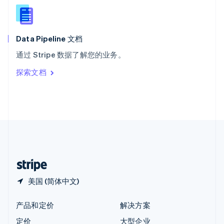
新西兰
English
匈牙利
English
Data Pipeline 文档
意大利
通过 Stripe 数据了解您的业务。
Italiano
English
印度
探索文档
English
英国
English
直布罗陀
English
中国内地
简体中文
English
中国香港特别行政区
English
简体中文
美国 (简体中文)
产品和定价
解决方案
定价
大型企业