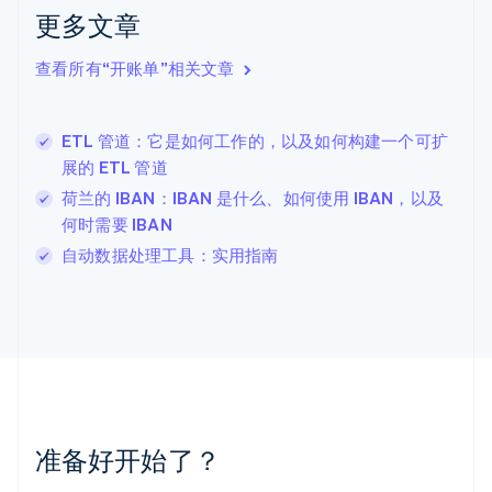
克罗地亚
更多文章
English
Italiano
拉脱维亚
查看所有“开账单”相关文章
English
立陶宛
English
ETL 管道：它是如何工作的，以及如何构建一个可扩
列支敦士登
展的 ETL 管道
Deutsch
English
卢森堡
荷兰的 IBAN：IBAN 是什么、如何使用 IBAN，以及
Français
Deutsch
English
何时需要 IBAN
罗马尼亚
自动数据处理工具：实用指南
English
马尔他
English
马来西亚
English
简体中文
美国
English
Español
简体中文
墨西哥
Español
English
准备好开始了？
挪威
English