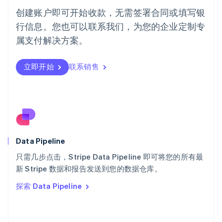
葡萄牙
创建账户即可开始收款，无需签署合同或填写银
Português
English
行信息。您也可以联系我们，为您的企业定制专
日本
日本語
English
属支付解决方案。
瑞典
Svenska
English
瑞士
立即开始
联系销售
Deutsch
Français
Italiano
English
塞浦路斯
English
斯洛伐克
English
斯洛文尼亚
English
Italiano
Data Pipeline
泰国
ไทย
English
只需几步点击，Stripe Data Pipeline 即可将您的所有最
希腊
新 Stripe 数据和报告发送到您的数据仓库。
English
探索 Data Pipeline
西班牙
Español
English
新加坡
English
简体中文