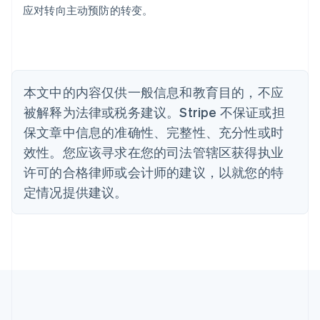
巴西
应对转向主动预防的转变。
Português
English
保加利亚
English
比利时
Nederlands
Français
Deutsch
English
本文中的内容仅供一般信息和教育目的，不应
波兰
被解释为法律或税务建议。Stripe 不保证或担
English
丹麦
保文章中信息的准确性、完整性、充分性或时
English
效性。您应该寻求在您的司法管辖区获得执业
德国
Deutsch
English
许可的合格律师或会计师的建议，以就您的特
法国
定情况提供建议。
Français
English
芬兰
English
Svenska
荷兰
Nederlands
English
加拿大
English
Français
捷克
English