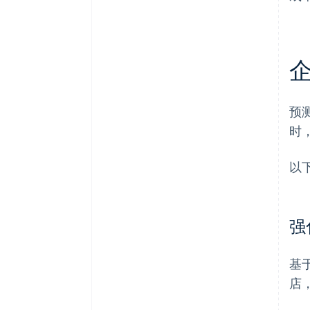
预
时
以
强
基
店