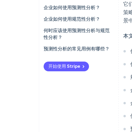
它
企业如何使用预测性分析？
策
强化决策
企业如何使用规范性分析？
景
风险预警
更快、更自信的决策
何时应该使用预测性分析与规范
本
性分析？
运营效率
更智能的资源分配
预测性分析的常见用例有哪些？
更有针对性的客户互动
主动风险管理
欺诈检测和信用风险
更深度的个性化
开始使用 Stripe
流失预测和客户留存
产品推荐和个性化
需求预测和库存计划
预测性维护