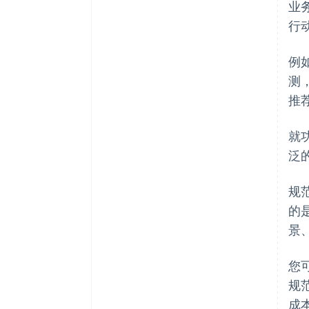
业
行
例
测
推
就
泛
规
的
景
您
规
成