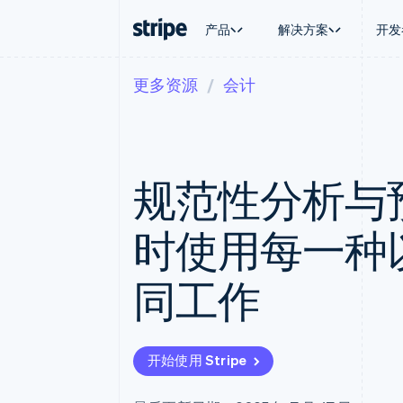
产品
解决方案
开发
更多资源
会计
按企业阶段
文档
学习
按应用场
支持
支付
营收
大型企业
Stripe 文档
博客
智能体
获取支
Payments
Billing
初创企业
API 参考文档
客户案例
加密货
托管支
在线支付
经常性收入
库与 SDK
指南
电子商
专业服
Payment links
Metronome
Stripe Apps
规范性分析与
嵌入式
无代码支付
按用量计费
财务自
Checkout
Subscriptions
全球化
预构建支付界面
订阅管理
应用内
时使用每一种
Elements
Invoicing
交易市
灵活的 UI 组件
一次性或定期账单
资金管
Payment methods
Tax
平台
同工作
接入 125+ 种支付方式
销售税和增值税自动
SaaS
Terminal
Revenue Recogniti
线下支付
会计自动化
Authorization Boost
Stripe Sigma
支付成功率优化
自定义报告
开始使用 Stripe
Link
Data Pipeline
加速结账
数据同步