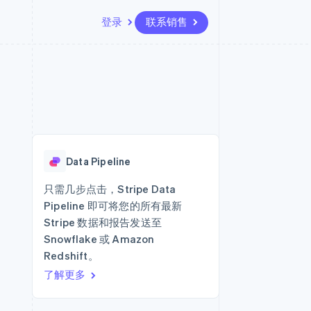
登录
联系销售
资源
生态系统
联系
场
更多
应用集成
合作伙伴
联系销售
Product roadmap
代码示例
Stripe App Marketplace
成为合作伙伴
了解未来规划
开发者博客
API 状态
Radar
欺诈防范
Data Pipeline
Atlas
初创企业注册
只需几步点击，Stripe Data
Pipeline 即可将您的所有最新
Climate
碳移除
Stripe 数据和报告发送至
Snowflake 或 Amazon
Redshift。
了解更多