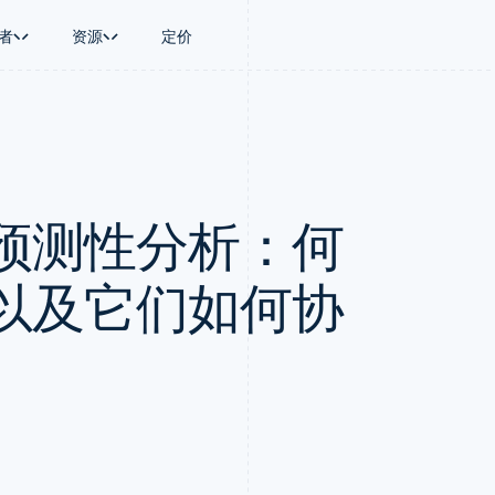
者
资源
定价
景
指南
按行业
公司
资金管理
平台和交易市
商务
持
接受线上付款
AI 企业
产品路线图
Global Payouts
Connect
币
持方案
实施预置结账流程
创作者经济
Sessions 年度大会
向第三方打款
平台支付
务
务
构建平台或交易市场
游戏
招聘
Crypto
预测性分析：何
金融
管理订阅
酒店、旅游与休闲
资讯中心
钱包、稳定币发行和发卡基础设
动化
提供按用量计费
保险
Stripe Press
施
企业
发行稳定币支持的支付卡
媒体与娱乐
支付
通过智能体配置和管理服务
非营利组织
以及它们如何协
场
专业服务
理
公共部门
零售
化
on