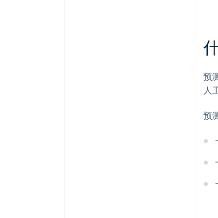
预
人
预