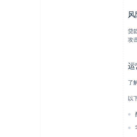
风
贷
攻
运
了
以