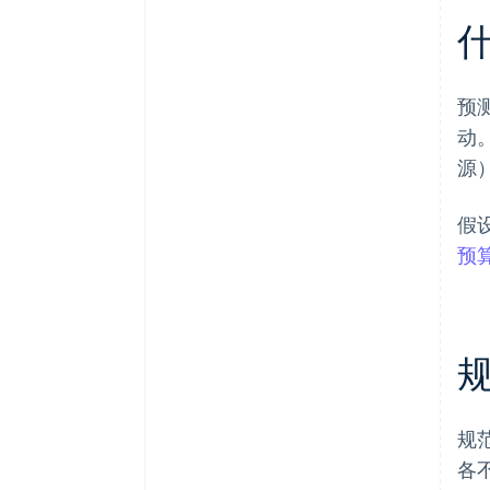
预
动
源
假
预
规
各