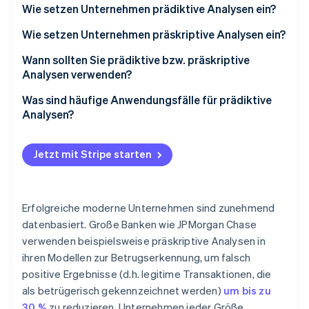
Wie setzen Unternehmen prädiktive Analysen ein?
Bessere Entscheidungsfindung
Wie setzen Unternehmen präskriptive Analysen ein?
Frühzeitige Warnungen vor Risiken
Schnellere, sicherere Entscheidungen
Wann sollten Sie prädiktive bzw. präskriptive
Analysen verwenden?
Betriebseffizienz
Intelligentere Ressourcenzuweisung
Was sind häufige Anwendungsfälle für prädiktive
Gezieltere Kundenbindung
Proaktives Risikomanagement
Analysen?
Stärkere Personalisierung
Betrugserkennung und Kreditrisiko
Jetzt mit Stripe starten
Abwanderungsvorhersage und Kundenbindung
Produktempfehlungen und Personalisierung
Erfolgreiche moderne Unternehmen sind zunehmend
Bedarfsprognose und Bestandsplanung
datenbasiert. Große Banken wie JPMorgan Chase
verwenden beispielsweise präskriptive Analysen in
Vorausschauende Wartung:
ihren Modellen zur Betrugserkennung, um falsch
positive Ergebnisse (d.h. legitime Transaktionen, die
als betrügerisch gekennzeichnet werden)
um bis zu
30 %
zu reduzieren. Unternehmen jeder Größe