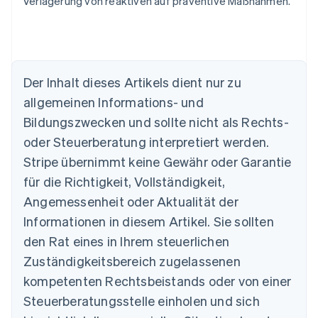
Verlagerung von reaktiven auf präventive Maßnahmen.
Der Inhalt dieses Artikels dient nur zu
Australien
allgemeinen Informations- und
English
Belgien
Bildungszwecken und sollte nicht als Rechts-
Nederlands
Français
Deutsch
English
oder Steuerberatung interpretiert werden.
Brasilien
Stripe übernimmt keine Gewähr oder Garantie
Português
English
Bulgarien
für die Richtigkeit, Vollständigkeit,
English
Angemessenheit oder Aktualität der
Dänemark
Informationen in diesem Artikel. Sie sollten
English
Deutschland
den Rat eines in Ihrem steuerlichen
Deutsch
English
Zuständigkeitsbereich zugelassenen
Estland
English
kompetenten Rechtsbeistands oder von einer
Festlandchina
Steuerberatungsstelle einholen und sich
简体中文
English