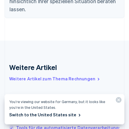
Finnland
hinsichtlich Ihrer speziellen Situation beraten
English
Svenska
lassen.
Frankreich
Français
English
Gibraltar
English
Griechenland
English
Indien
English
Irland
Weitere Artikel
English
Italien
Italiano
English
Weitere Artikel zum Thema Rechnungen
Japan
日本語
English
Kanada
ETL-Pipeline: Wie sie funktioniert und wie man
English
Français
You’re viewing our website for Germany, but it looks like
eine skalierbare Pipeline erstellt
Kroatien
you’re in the United States.
English
Italiano
IBANs in den Niederlanden: Was sie sind, wie Sie
Switch to the United States site
Lettland
sie verwenden und wann Sie sie brauchen
English
Tools für die automatisierte Datenverarbeitung: