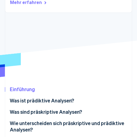
Betrugsprävention
Mehr erfahren
Ecosystem
Atlas
Start-up-Gründung
Partner
Stripe App-Marktplatz
Climate
CO₂-Entnahme
Identity
Online-Identitätsprüfung
Stripe-Sessions 2026
Erfahren Sie, wie Stripe Lösungen für die W
Einführung
Jetzt ansehen
Was ist prädiktive Analysen?
Was sind präskriptive Analysen?
Wie unterscheiden sich präskriptive und prädiktive
Analysen?