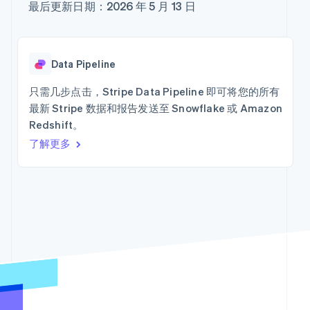
接入 125+ 种支
加密货币
Stripe Sigma
最后更新日期：2026 年 5 月 13 日
产品路线图
SaaS
服务
付方式
自定义报告
购买
Sessions 年度大会
Terminal
Data Pipeline
招聘
线下支付
数据同步
资讯中心
Authorization
Stripe Press
Data Pipeline
Boost
按行业
资源
支付成功率优
只需几步点击，Stripe Data Pipeline 即可将您的所有
化
AI 企业
应用集成
Link
最新 Stripe 数据和报告发送至 Snowflake 或 Amazon
创作者经济
代码示例
联系
加速结账
游戏
开发者博客
Redshift。
Financial
酒店、旅游与休闲
API 状态
联系销售
了解更多
Connections
保险
成为合作伙伴
关联金融账户
媒体与娱乐
数据
非营利组织
专业服务
公共部门
零售
更多
Product roadmap
了解未来规划
生态系统
Radar
合作伙伴
欺诈防范
Stripe App
Atlas