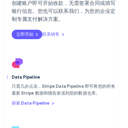
创建账户即可开始收款，无需签署合同或填写
Português
English
日本
银行信息。您也可以联系我们，为您的企业定
日本語
English
制专属支付解决方案。
瑞典
Svenska
English
瑞士
立即开始
联系销售
Deutsch
Français
Italiano
English
塞浦路斯
English
斯洛伐克
English
斯洛文尼亚
English
Italiano
Data Pipeline
泰国
ไทย
English
只需几步点击，Stripe Data Pipeline 即可将您的所有
希腊
最新 Stripe 数据和报告发送到您的数据仓库。
English
探索 Data Pipeline
西班牙
Español
English
新加坡
English
简体中文
新西兰