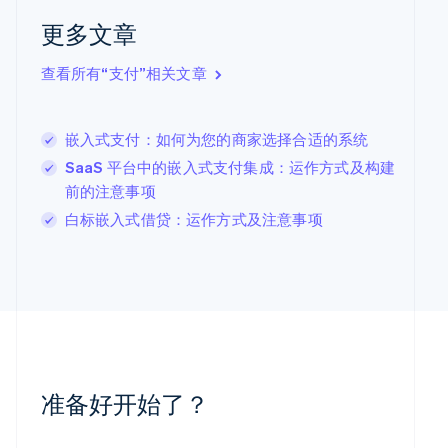
English
Italiano
更多文章
拉脱维亚
English
查看所有“支付”相关文章
立陶宛
English
列支敦士登
Deutsch
English
嵌入式支付：如何为您的商家选择合适的系统
卢森堡
SaaS 平台中的嵌入式支付集成：运作方式及构建
Français
Deutsch
English
前的注意事项
罗马尼亚
English
白标嵌入式借贷：运作方式及注意事项
马尔他
English
马来西亚
English
简体中文
美国
English
Español
简体中文
墨西哥
Español
English
准备好开始了？
挪威
English
葡萄牙