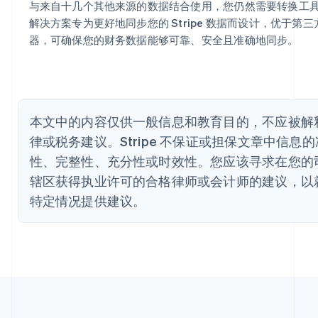
与来自十几个其他来源的数据结合使用，您仍然需要转换工
Português
English
解决方案专为更好地同步您的 Stripe 数据而设计，优于第三
保加利亚
器，可确保您的财务数据能够可靠、安全且准确地同步。
English
比利时
Nederlands
Français
Deutsch
English
波兰
English
丹麦
本文中的内容仅供一般信息和教育目的，不应被解
English
德国
律或税务建议。Stripe 不保证或担保文章中信息
Deutsch
English
性、完整性、充分性或时效性。您应该寻求在您的
法国
辖区获得执业许可的合格律师或会计师的建议，以
Français
English
特定情况提供建议。
芬兰
English
Svenska
荷兰
Nederlands
English
加拿大
English
Français
捷克
English
克罗地亚