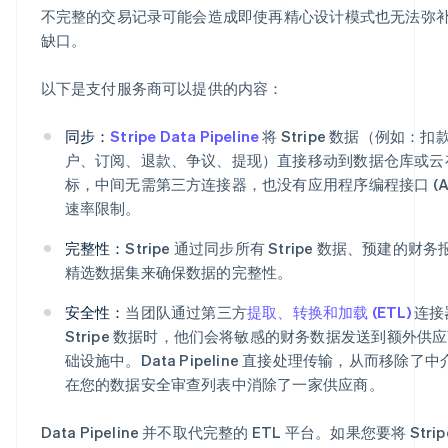
不完整的交易记录可能会造成即使再精心设计模式也无法弥
缺口。
以下是支付服务商可以提供的内容：
同步：
Stripe Data Pipeline
将 Stripe 数据（例如：扣
户、订阅、退款、争议、提现）直接移动到数据仓库或云
标，中间无需第三方连接器，也没有应用程序编程接口 (API
速率限制。
阿联酋
完整性：
Stripe 通过同步所有 Stripe 数据、预建的财
English
精选数据集来确保数据的完整性。
爱尔兰
English
安全性：
当团队通过第三方
提取、转换和加载 (ETL)
连接
爱沙尼亚
Stripe 数据时，他们会将敏感的财务数据发送到额外供
English
础设施中。Data Pipeline 直接处理传输，从而移除了
奥地利
在您的数据安全审查列表中消除了一家供应商。
Deutsch
English
澳大利亚
English
Data Pipeline 并不取代完整的 ETL 平台。如果您要将 Strip
巴西