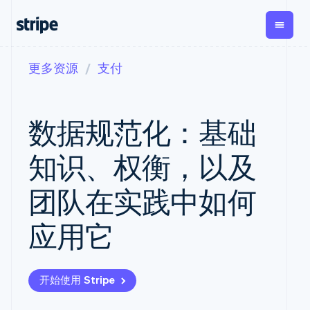
更多资源
支付
按企业阶段
文档
学习
支付
营收
资金管理
平
易
大型企业
Stripe 文档
博客
Payments
Billing
Treasury
初创企业
API 参考文档
客户案例
数据规范化：基础
在线支付
经常性收入
Co
库与 SDK
指南
企业财务
Managed
Metronome
Stripe Apps
Payments
按用量计费
Global
平
知识、权衡，以及
备案商家解决
Payouts
Subscriptions
Cap
按应用场景
方案
平
支持
向第三方
订阅管理
Payment links
客
团队在实践中如何
指南
智能体商务
打款
Invoicing
Tre
加密货币
获取支持
无代码支付
一次性或定期
Capital
平
电子商务
接受线上付款
托管支持方案
企业融资
Checkout
账单
应用它
嵌
嵌入式金融
实施预置结账流程
专业服务
预构建支付界
Crypto
Tax
融
财务自动化
构建平台或交易市场
钱包、稳
面
销售税和增值
Is
全球化企业
管理订阅
定币发行
Elements
税自动化
实
应用内支付
提供按用量计费
灵活的 UI 组件
和发卡基
Crypto
Revenue
虚
开始使用 Stripe
交易市场
发行稳定币支持的支付
Onramp
Payment
Recognition
础设施
公司
资金管理
卡
可嵌入的
methods
会计自动化
平台
通过智能体配置和管理