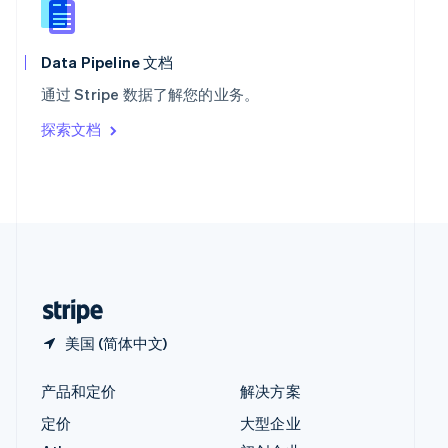
English
匈牙利
English
Data Pipeline 文档
意大利
通过 Stripe 数据了解您的业务。
Italiano
English
印度
探索文档
English
英国
English
直布罗陀
English
中国内地
简体中文
English
中国香港特别行政区
English
简体中文
美国 (简体中文)
产品和定价
解决方案
定价
大型企业