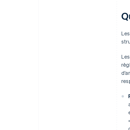
Q
Les
str
Les
règ
d’a
res