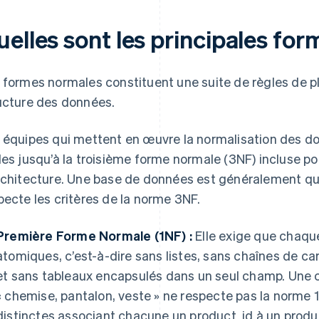
uelles sont les principales fo
 formes normales constituent une suite de règles de plu
ucture des données.
 équipes qui mettent en œuvre la normalisation des do
les jusqu’à la troisième forme normale (3NF) incluse p
rchitecture. Une base de données est généralement qual
pecte les critères de la norme 3NF.
Première Forme Normale (1NF) :
Elle exige que chaqu
atomiques, c’est-à-dire sans listes, sans chaînes de ca
et sans tableaux encapsulés dans un seul champ. Une c
« chemise, pantalon, veste » ne respecte pas la norme 1
distinctes associant chacune un product_id à un prod