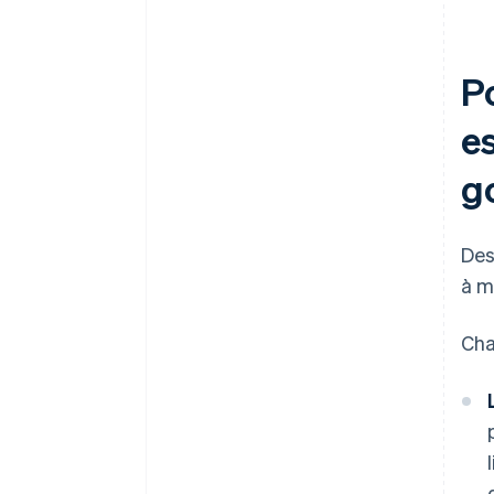
P
es
g
Des
à m
Cha