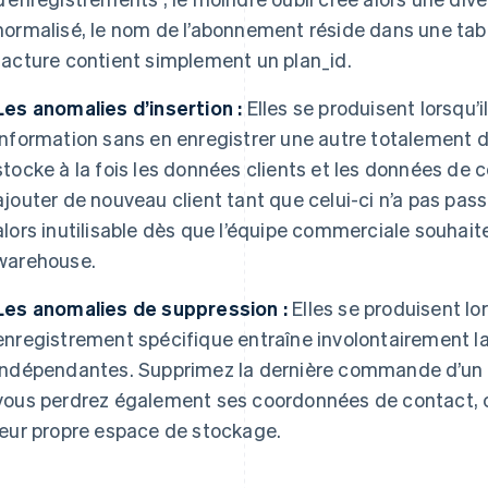
normalisé, le nom de l’abonnement réside dans une table
facture contient simplement un plan_id.
Les anomalies d’insertion :
Elles se produisent lorsqu’i
information sans en enregistrer une autre totalement di
stocke à la fois les données clients et les données d
ajouter de nouveau client tant que celui-ci n’a pas pa
alors inutilisable dès que l’équipe commerciale souhait
warehouse.
Les anomalies de suppression :
Elles se produisent lo
enregistrement spécifique entraîne involontairement l
indépendantes. Supprimez la dernière commande d’un cl
vous perdrez également ses coordonnées de contact, ca
leur propre espace de stockage.