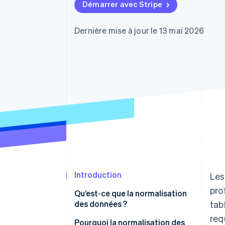
Authorization Boost
Démarrer avec Stripe
Acceptation optimisée
Link
Paiements accélérés
Dernière mise à jour le 13 mai 2026
Financial Connections
Comptes financiers associés
Introduction
Les
pro
Qu’est-ce que la normalisation
des données ?
tab
req
Pourquoi la normalisation des