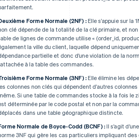
parfaitement.
Deuxième Forme Normale (2NF) :
Elle s’appuie sur la
non clé dépende de la totalité de la clé primaire, et no
table de lignes de commande utilise « (order_id, produ
également la ville du client, laquelle dépend uniquement 
dépendance partielle et donc d’une violation de la norme
rattachée à la table des commandes.
Troisième Forme Normale (3NF) :
Elle élimine les dép
les colonnes non clés qui dépendent d’autres colonnes n
même. Si une table de commandes stocke à la fois le zip_c
est déterminée par le code postal et non par la comm
déplacés dans une table géographique distincte.
Forme Normale de Boyce-Codd (BCNF) :
Il s’agit d’un
norme 3NF qui gère les cas particuliers impliquant des