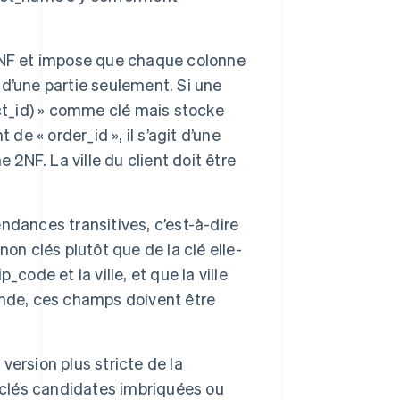
 1NF et impose que chaque colonne
n d’une partie seulement. Si une
ct_id) » comme clé mais stocke
de « order_id », il s’agit d’une
 2NF. La ville du client doit être
endances transitives, c’est-à-dire
on clés plutôt que de la clé elle-
ode et la ville, et que la ville
ande, ces champs doivent être
e version plus stricte de la
 clés candidates imbriquées ou