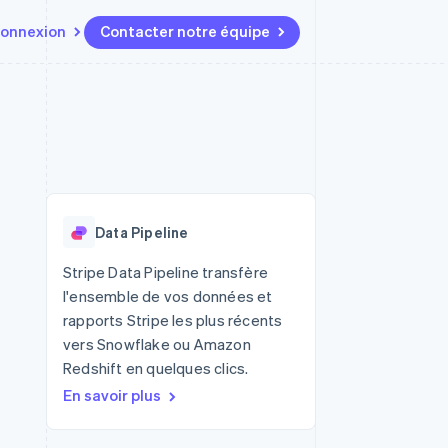
onnexion
Contacter notre équipe
Ressources
Écosystème
Contact
t marketplaces
Plus
Intégrations d'applications
Partenaires
Contacter notre équipe
Product roadmap
elle
Exemples de code
Stripe App Marketplace
Devenir partenaire
Découvrez les prochaines
r les
Blog des développeurs
évolutions
rs
État de l'API
Radar
Data Pipeline
Prévention de la fraude
ratif
Atlas
Stripe Data Pipeline transfère
Constitution de start-up
l'ensemble de vos données et
Climate
rapports Stripe les plus récents
Élimination du carbone
vers Snowflake ou Amazon
Identity
Redshift en quelques clics.
Vérification de l'identité
En savoir plus