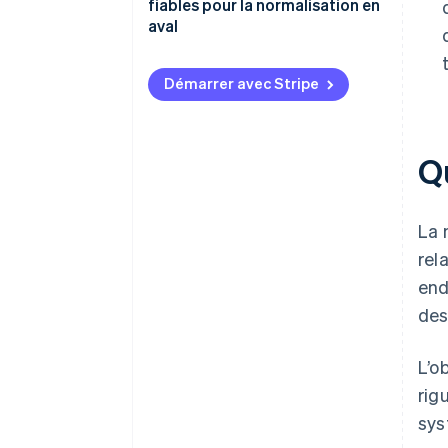
fiables pour la normalisation en
aval
Démarrer avec Stripe
Q
La 
rel
end
des
L’o
rig
sys