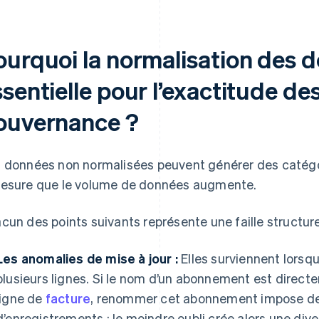
ourquoi la normalisation des d
sentielle pour l’exactitude des
ouvernance ?
 données non normalisées peuvent générer des catégor
esure que le volume de données augmente.
cun des points suivants représente une faille structur
Les anomalies de mise à jour :
Elles surviennent lorsq
plusieurs lignes. Si le nom d’un abonnement est dire
ligne de
facture
, renommer cet abonnement impose de m
d’enregistrements ; le moindre oubli crée alors une d