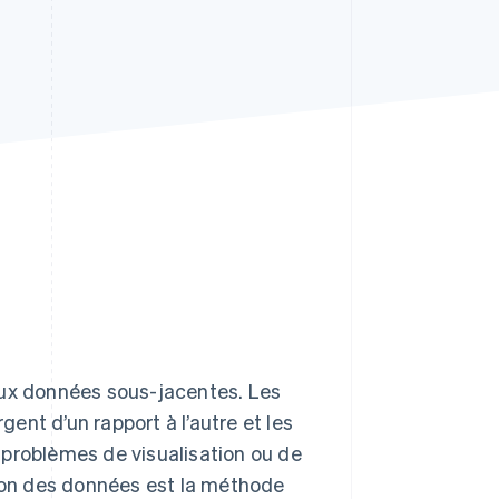
Stripe Sessions 2026
Découvrez comment
Stripe construit
l’infrastructure
économique de l’IA.
Regarder la vidéo
aux données sous-jacentes. Les
gent d’un rapport à l’autre et les
 problèmes de visualisation ou de
tion des données est la méthode