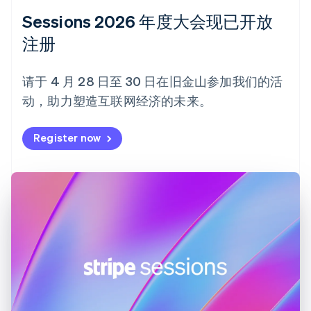
法国
Sessions 2026 年度大会现已开放
Français
English
注册
芬兰
English
Svenska
荷兰
请于 4 月 28 日至 30 日在旧金山参加我们的活
Nederlands
English
动，助力塑造互联网经济的未来。
加拿大
English
Français
捷克
Register now
English
克罗地亚
English
Italiano
拉脱维亚
English
立陶宛
English
列支敦士登
Deutsch
English
卢森堡
Français
Deutsch
English
罗马尼亚
English