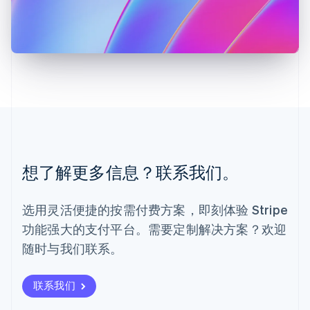
马尔他
English
马来西亚
English
简体中文
美国
English
Español
简体中文
墨西哥
Español
English
挪威
English
葡萄牙
想了解更多信息？联系我们。
Português
English
日本
日本語
English
选用灵活便捷的按需付费方案，即刻体验 Stripe
瑞典
功能强大的支付平台。需要定制解决方案？欢迎
Svenska
English
瑞士
随时与我们联系。
Deutsch
Français
Italiano
English
塞浦路斯
English
联系我们
斯洛伐克
English