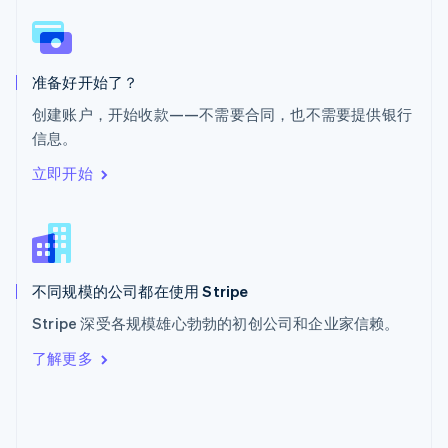
斯洛文尼亚
English
Italiano
泰国
ไทย
English
准备好开始了？
希腊
创建账户，开始收款——不需要合同，也不需要提供银行
English
信息。
西班牙
Español
English
立即开始
新加坡
English
简体中文
新西兰
English
匈牙利
English
不同规模的公司都在使用 Stripe
意大利
Stripe 深受各规模雄心勃勃的初创公司和企业家信赖。
Italiano
English
印度
了解更多
English
英国
English
直布罗陀
English