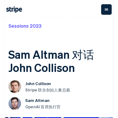
Sessions 2023
按企业阶段
文档
学习
支付
营收
资金管
平台
理
易市
大型企业
Stripe 文档
博客
Payments
Billing
初创企业
API 参考文档
客户案例
在线支付
经常性收入
Global
Conn
库与 SDK
指南
Sam Altman 对话
Managed
Metronome
Payouts
Stripe Apps
Payments
按用量计费
平台
备案商家解决
Subscriptions
向第三
John Collison
按应用场景
方案
方打款
支持
订阅管理
Payment links
Crypto
指南
智能体商务
Invoicing
钱包、
加密货币
获取支持
无代码支付
一次性或定期
稳定币
John Collison
电子商务
接受线上付款
托管支持方案
Checkout
账单
发行和
嵌入式金融
实施预置结账流程
专业服务
预构建支付界
Stripe 联合创始人兼总裁
Tax
发卡基
财务自动化
构建平台或交易市场
面
销售税和增值
础设施
全球化企业
管理订阅
Elements
税自动化
Sam Altman
应用内支付
提供按用量计费
灵活的 UI 组件
Revenue
OpenAI 首席执行官
交易市场
发行稳定币支持的支付卡
Payment
Recognition
公司
资金管理
通过智能体配置和管理服
methods
会计自动化
平台
务