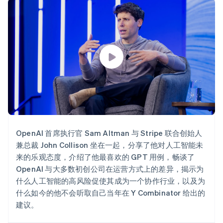
接入 125+ 种支
Stripe Sigma
产品路线图
SaaS
付方式
自定义报告
Sessions 年度大会
Terminal
Data Pipeline
招聘
线下支付
数据同步
资讯中心
Authorization
资源
Stripe Press
Boost
按行业
支付成功率优
应用集成
化
AI 企业
代码示例
Link
创作者经济
开发者博客
联系
加速结账
游戏
API 状态
酒店、旅游与休闲
联系销售
保险
成为合作伙伴
媒体与娱乐
非营利组织
更多
专业服务
OpenAI 首席执行官 Sam Altman 与 Stripe 联合创始人
Product roadmap
公共部门
兼总裁 John Collison 坐在一起，分享了他对人工智能未
了解未来规划
零售
来的乐观态度，介绍了他最喜欢的 GPT 用例，畅谈了
Radar
OpenAI 与大多数初创公司在运营方式上的差异，揭示为
欺诈防范
什么人工智能的高风险促使其成为一个协作行业，以及为
Atlas
生态系统
什么如今的他不会听取自己当年在 Y Combinator 给出的
初创企业注册
建议。
合作伙伴
Climate
Stripe App Marketplace
碳移除