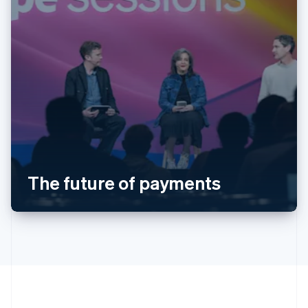
阿联酋
English
爱尔兰
English
爱沙尼亚
English
奥地利
Deutsch
English
澳大利亚
English
巴西
Português
English
The future of payments
保加利亚
English
比利时
Nederlands
Français
Deutsch
English
波兰
English
丹麦
English
德国
Deutsch
English