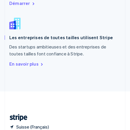
R.A.S. de Hong Kong, Chine
Démarrer
English
简体中文
République tchèque
English
Roumanie
English
Les entreprises de toutes tailles utilisent Stripe
Royaume-Uni
English
Des startups ambitieuses et des entreprises de
Singapour
toutes tailles font confiance à Stripe.
English
简体中文
Slovaquie
En savoir plus
English
Slovénie
English
Italiano
Suède
Svenska
English
Suisse
Deutsch
Français
Italiano
English
Thaïlande
ไทย
English
Suisse (Français)