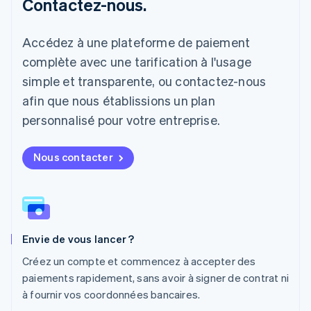
Contactez-nous.
Liechtenstein
Deutsch
English
Lituanie
Accédez à une plateforme de paiement
English
complète avec une tarification à l'usage
Luxembourg
Français
Deutsch
English
simple et transparente, ou contactez-nous
Malaisie
afin que nous établissions un plan
English
简体中文
Malte
personnalisé pour votre entreprise.
English
Mexique
Nous contacter
Español
English
Norvège
English
Nouvelle-Zélande
English
Pays-Bas
Envie de vous lancer ?
Nederlands
English
Pologne
Créez un compte et commencez à accepter des
English
paiements rapidement, sans avoir à signer de contrat ni
Portugal
à fournir vos coordonnées bancaires.
Português
English