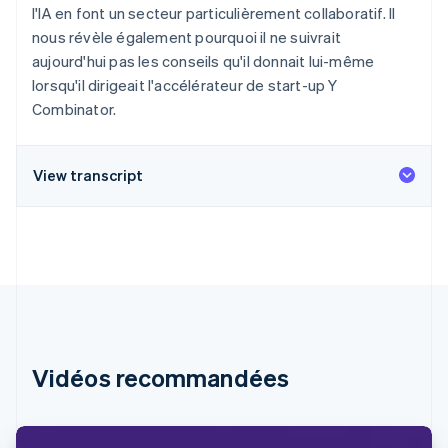
l'IA en font un secteur particulièrement collaboratif. Il
Découvrez les prochaines évolutions
Commerce en ligne
nous révèle également pourquoi il ne suivrait
Radar
aujourd'hui pas les conseils qu'il donnait lui-même
Prévention de la fraude
lorsqu'il dirigeait l'accélérateur de start-up Y
Écosystème
Atlas
Combinator.
Constitution de start-up
Partenaires
Climate
Stripe App Marketplace
Élimination du carbone
View transcript
Identity
Vérification de l'identité
Stripe Sessions 2026
Découvrez comment Stripe construit l’infrastructure écono
Regarder la vidéo
Vidéos recommandées