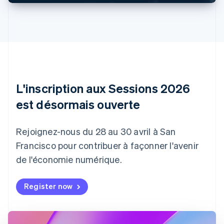
Belgique
Nederlands
Français
Deutsch
English
Brésil
Português
English
Bulgarie
English
Canada
English
Français
Chine continentale
L'inscription aux Sessions 2026
简体中文
English
est désormais ouverte
Chypre
English
Croatie
Rejoignez-nous du 28 au 30 avril à San
English
Italiano
Danemark
Francisco pour contribuer à façonner l'avenir
English
de l'économie numérique.
Émirats arabes unis
English
Register now
Espagne
Español
English
Estonie
English