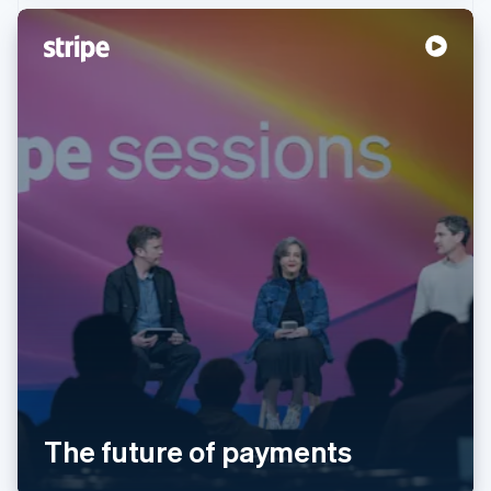
Allemagne
Deutsch
English
Australie
English
The future of payments
Autriche
Deutsch
English