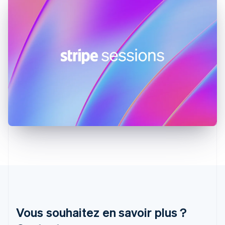
États-Unis
English
Español
简体中文
Finlande
English
Svenska
France
Français
English
Gibraltar
English
Grèce
English
Hongrie
English
Inde
English
Irlande
English
Italie
Italiano
English
Japon
日本語
English
Vous souhaitez en savoir plus ?
Lettonie
English