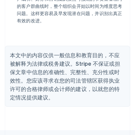
澳大利亚
的客户群曲线时，整个组织会开始以时间为维度思考
English
巴西
问题。这样更容易及早发现潜在问题，并识别出真正
Português
English
有效的改进。
保加利亚
English
比利时
Nederlands
Français
Deutsch
English
波兰
本文中的内容仅供一般信息和教育目的，不应
English
丹麦
被解释为法律或税务建议。Stripe 不保证或担
English
保文章中信息的准确性、完整性、充分性或时
德国
效性。您应该寻求在您的司法管辖区获得执业
Deutsch
English
法国
许可的合格律师或会计师的建议，以就您的特
Français
English
定情况提供建议。
芬兰
English
Svenska
荷兰
Nederlands
English
加拿大
English
Français