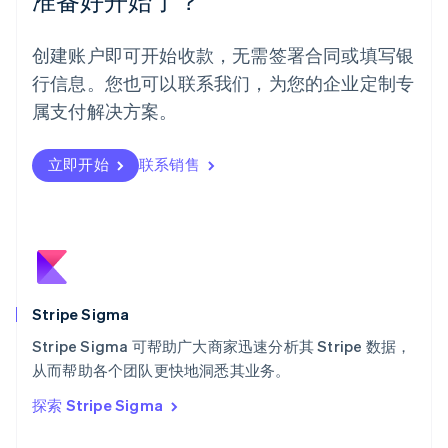
准备好开始了？
挪威
English
葡萄牙
创建账户即可开始收款，无需签署合同或填写银
Português
English
行信息。您也可以联系我们，为您的企业定制专
日本
日本語
English
属支付解决方案。
瑞典
Svenska
English
瑞士
立即开始
联系销售
Deutsch
Français
Italiano
English
塞浦路斯
English
斯洛伐克
English
斯洛文尼亚
English
Italiano
Stripe Sigma
泰国
ไทย
English
Stripe Sigma 可帮助广大商家迅速分析其 Stripe 数据，
希腊
从而帮助各个团队更快地洞悉其业务。
English
探索 Stripe Sigma
西班牙
Español
English