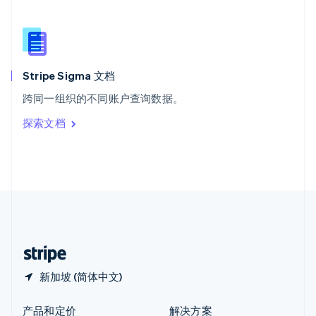
新加坡
English
简体中文
新西兰
English
匈牙利
English
Stripe Sigma 文档
意大利
跨同一组织的不同账户查询数据。
Italiano
English
印度
探索文档
English
英国
English
直布罗陀
English
中国内地
简体中文
English
中国香港特别行政区
English
简体中文
新加坡 (简体中文)
产品和定价
解决方案