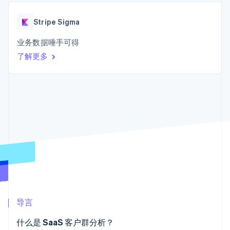
接入 125+ 种支
Stripe Sigma
产品路线图
SaaS
付方式
自定义报告
Sessions 年度大会
Terminal
Data Pipeline
Stripe Sigma
招聘
线下支付
数据同步
资讯中心
Authorization
资源
业务数据唾手可得
Stripe Press
Boost
按行业
了解更多
支付成功率优
应用集成
化
AI 企业
代码示例
Link
创作者经济
开发者博客
联系
加速结账
游戏
API 状态
酒店、旅游与休闲
联系销售
保险
成为合作伙伴
媒体与娱乐
非营利组织
更多
专业服务
Product roadmap
公共部门
了解未来规划
零售
Radar
欺诈防范
Atlas
生态系统
初创企业注册
导言
合作伙伴
Climate
Stripe App Marketplace
什么是 SaaS 客户群分析？
碳移除