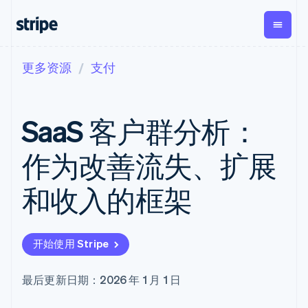
更多资源
支付
按企业阶段
文档
学习
支付
营收
资金管
平台
理
易市
大型企业
Stripe 文档
博客
Payments
Billing
初创企业
API 参考文档
客户案例
SaaS 客户群分析：
在线支付
经常性收入
Global
Conn
库与 SDK
指南
Managed
Metronome
Payouts
Stripe Apps
Payments
按用量计费
平台
作为改善流失、扩展
备案商家解决
Subscriptions
向第三
按应用场景
方案
方打款
支持
订阅管理
Payment links
Crypto
和收入的框架
指南
智能体商务
Invoicing
钱包、
加密货币
获取支持
无代码支付
一次性或定期
稳定币
电子商务
接受线上付款
托管支持方案
Checkout
账单
发行和
嵌入式金融
实施预置结账流程
专业服务
预构建支付界
Tax
发卡基
开始使用 Stripe
财务自动化
构建平台或交易市场
面
销售税和增值
础设施
全球化企业
管理订阅
Elements
税自动化
应用内支付
提供按用量计费
灵活的 UI 组件
Revenue
最后更新日期：2026 年 1 月 1 日
交易市场
发行稳定币支持的支付卡
Payment
Recognition
公司
资金管理
通过智能体配置和管理服
methods
会计自动化
平台
务