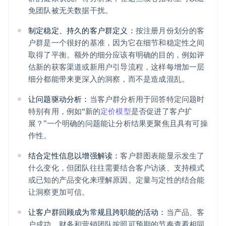
免团队被无关数据干扰。
制定稳定、持久的客户群定义：
按注册月份划分的客
户群是一个很好的基准，因为它在细节和稳定性之间
取得了平衡。额外的细分应该有明确的目的，例如评
估新的获客渠道或新用户引导流程，这样每增加一层
细分都能带来更深入的洞察，而不是造成混乱。
让问题驱动分析：
当客户群分析用于回答特定问题时
特别有用，例如“新的
定价模型
是否促进了客户扩
展？”一个明确的问题能让分析结果更聚焦且具有可操
作性。
阿联酋
结合定性信息以增强解读：
客户群图表能显示发生了
English
爱尔兰
什么变化，但团队往往需要结合客户访谈、支持模式
English
或已知的产品变化来理解原因。定量与定性的结合能
爱沙尼亚
让洞察更加可信。
English
奥地利
让客户群回顾成为常规且跨职能的活动：
当产品、客
Deutsch
English
户成功、财务和营销团队按照可预期的节奏查看相同