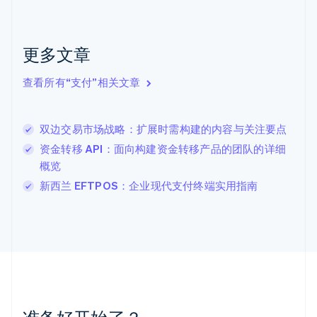
捷克
English
克罗地亚
English
Italiano
更多文章
拉脱维亚
English
查看所有“支付”相关文章
立陶宛
English
列支敦士登
双边交易市场战略：扩展时需构建的内容与关注要点
Deutsch
English
卢森堡
资金转移 API：面向构建资金转移产品的团队的详细
Français
Deutsch
English
概览
罗马尼亚
新西兰 EFTPOS：企业现代支付终端实用指南
English
马尔他
English
马来西亚
English
简体中文
美国
English
Español
简体中文
墨西哥
Español
English