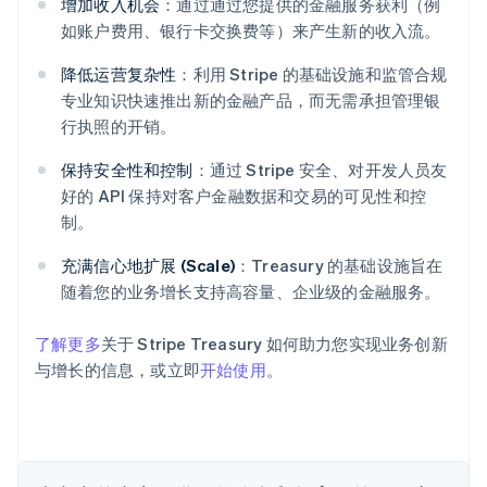
增加收入机会
：通过通过您提供的金融服务获利（例
如账户费用、银行卡交换费等）来产生新的收入流。
降低运营复杂性
：利用 Stripe 的基础设施和监管合规
专业知识快速推出新的金融产品，而无需承担管理银
行执照的开销。
保持安全性和控制
：通过 Stripe 安全、对开发人员友
阿联酋
好的 API 保持对客户金融数据和交易的可见性和控
English
爱尔兰
制。
English
爱沙尼亚
充满信心地扩展 (Scale)
：Treasury 的基础设施旨在
English
随着您的业务增长支持高容量、企业级的金融服务。
奥地利
Deutsch
English
了解更多
关于 Stripe Treasury 如何助力您实现业务创新
澳大利亚
与增长的信息，或立即
开始使用
。
English
巴西
Português
English
保加利亚
English
比利时