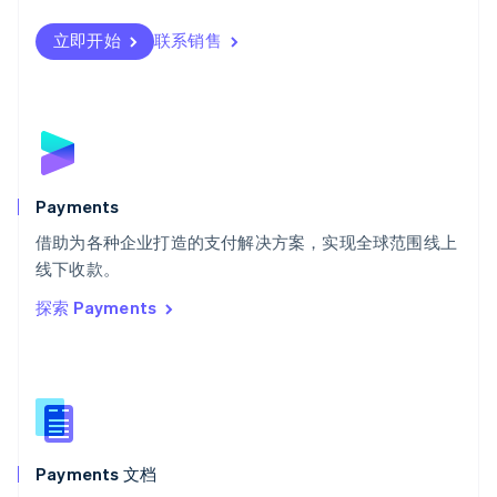
Svenska
English
瑞士
立即开始
联系销售
Deutsch
Français
Italiano
English
塞浦路斯
English
斯洛伐克
English
斯洛文尼亚
English
Italiano
Payments
泰国
ไทย
English
借助为各种企业打造的支付解决方案，实现全球范围线上
希腊
线下收款。
English
探索 Payments
西班牙
Español
English
新加坡
English
简体中文
新西兰
English
匈牙利
English
Payments 文档
意大利