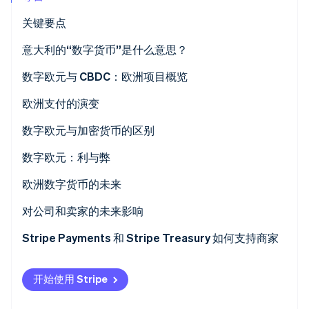
关键要点
意大利的“数字货币”是什么意思？
Stripe Sessions 2026
数字欧元与 CBDC：欧洲项目概览
了解 Stripe 如何为 AI 构建经济基础设施。
立即观看
数字欧元：工作原理
欧洲支付的演变
数字欧元何时能够投入运营？
数字欧元与加密货币的区别
数字欧元已经存在了吗？
数字货币和加密货币是一回事吗？
数字欧元：利与弊
潜在优势
欧洲数字货币的未来
潜在劣势
对公司和卖家的未来影响
更灵活的支付基础设施
Stripe Payments 和 Stripe Treasury 如何支持商家
合规性和安全性
Stripe Payments
开始使用 Stripe
Stripe Treasury
客户体验和即时支付