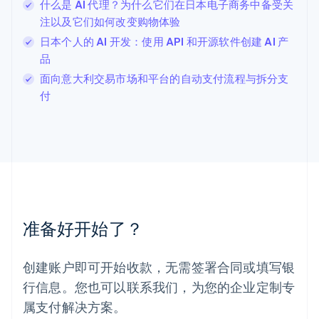
什么是 AI 代理？为什么它们在日本电子商务中备受关
English
注以及它们如何改变购物体验
列支敦士登
Deutsch
English
日本个人的 AI 开发：使用 API 和开源软件创建 AI 产
卢森堡
品
Français
Deutsch
English
面向意大利交易市场和平台的自动支付流程与拆分支
罗马尼亚
付
English
马尔他
English
马来西亚
English
简体中文
美国
English
Español
简体中文
墨西哥
Español
English
准备好开始了？
挪威
English
葡萄牙
创建账户即可开始收款，无需签署合同或填写银
Português
English
行信息。您也可以联系我们，为您的企业定制专
日本
日本語
English
属支付解决方案。
瑞典