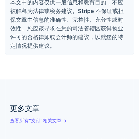
本文中的内容仅供一般信息和教育目的，不应
Nederlands
Français
Deutsch
English
被解释为法律或税务建议。Stripe 不保证或担
波兰
English
保文章中信息的准确性、完整性、充分性或时
丹麦
效性。您应该寻求在您的司法管辖区获得执业
English
德国
许可的合格律师或会计师的建议，以就您的特
Deutsch
English
定情况提供建议。
法国
Français
English
芬兰
English
Svenska
荷兰
Nederlands
English
加拿大
English
Français
捷克
更多文章
English
克罗地亚
English
Italiano
查看所有“支付”相关文章
拉脱维亚
English
立陶宛