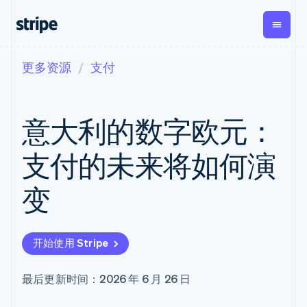
更多资源
支付
按企业阶段
文档
学习
支付
营收
资金管
平台
理
易市
大型企业
Stripe 文档
博客
Payments
Billing
初创企业
API 参考文档
客户案例
意大利的数字欧元：
在线支付
经常性收入
Global
Conn
库与 SDK
指南
Managed
Metronome
Payouts
Stripe Apps
Payments
按用量计费
平台
支付的未来将如何演
备案商家解决
Subscriptions
向第三
按应用场景
方案
方打款
支持
订阅管理
Payment links
Crypto
变
指南
智能体商务
Invoicing
钱包、
加密货币
获取支持
无代码支付
一次性或定期
稳定币
电子商务
接受线上付款
托管支持方案
Checkout
账单
发行和
嵌入式金融
实施预置结账流程
专业服务
预构建支付界
Tax
发卡基
开始使用 Stripe
财务自动化
构建平台或交易市场
面
销售税和增值
础设施
全球化企业
管理订阅
Elements
税自动化
应用内支付
提供按用量计费
灵活的 UI 组件
Revenue
最后更新时间：2026 年 6 月 26 日
交易市场
发行稳定币支持的支付卡
Payment
Recognition
公司
资金管理
通过智能体配置和管理服
methods
会计自动化
平台
务