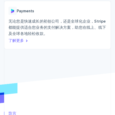
接入 125+ 种支
Stripe Sigma
产品路线图
SaaS
付方式
自定义报告
Sessions 年度大会
Terminal
Data Pipeline
Payments
招聘
线下支付
数据同步
资讯中心
Authorization
资源
无论您是快速成长的初创公司，还是全球化企业，Stripe
Stripe Press
Boost
按行业
都能提供适合您业务的支付解决方案，助您在线上、线下
支付成功率优
应用集成
及全球各地轻松收款。
化
AI 企业
代码示例
Link
创作者经济
开发者博客
了解更多
联系
加速结账
游戏
API 状态
酒店、旅游与休闲
联系销售
保险
成为合作伙伴
媒体与娱乐
非营利组织
更多
专业服务
Product roadmap
公共部门
了解未来规划
零售
Radar
欺诈防范
Atlas
生态系统
初创企业注册
合作伙伴
Climate
Stripe App Marketplace
碳移除
导言