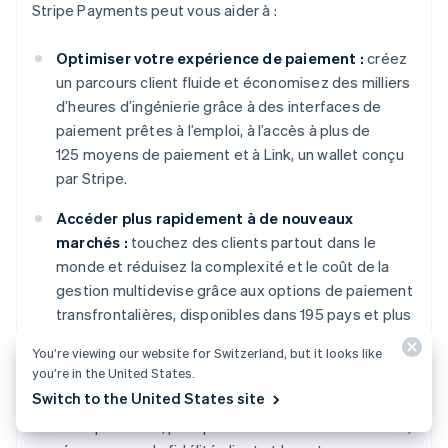
Stripe Payments peut vous aider à :
Optimiser votre expérience de paiement :
créez
un parcours client fluide et économisez des milliers
d’heures d’ingénierie grâce à des interfaces de
paiement prêtes à l’emploi, à l’accès à plus de
125 moyens de paiement et à Link, un wallet conçu
par Stripe.
Accéder plus rapidement à de nouveaux
marchés :
touchez des clients partout dans le
monde et réduisez la complexité et le coût de la
gestion multidevise grâce aux options de paiement
transfrontalières, disponibles dans 195 pays et plus
de 135 devises.
You’re viewing our website for Switzerland, but it looks like
you’re in the United States.
Unifier les paiements en ligne et en personne :
Switch to the United States site
créez une expérience commerciale unifiée, en ligne
et en personne, pour personnaliser les interactions,