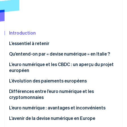
Découvrez les prochaines évolutions
Commerce en ligne
Radar
Prévention de la fraude
Écosystème
Atlas
Constitution de start-up
Introduction
Partenaires
Climate
Stripe App Marketplace
L’essentiel à retenir
Élimination du carbone
Qu’entend-on par « devise numérique » en Italie ?
Identity
Vérification de l'identité
L’euro numérique et les CBDC : un aperçu du projet
européen
L’euro numérique : comment ça fonctionne
L’évolution des paiements européens
Quand l’euro numérique pourrait-il devenir
Différences entre l’euro numérique et les
Stripe Sessions 2026
opérationnel ?
cryptomonnaies
Découvrez comment Stripe construit l’infrastructure écono
Regarder la vidéo
L’euro numérique existe-t-il déjà ?
La devise numérique est-elle identique à la
L’euro numérique : avantages et inconvénients
cryptomonnaie ?
Avantages potentiels
L’avenir de la devise numérique en Europe