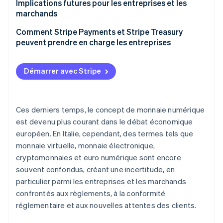
Inconvénients potentiels
Implications futures pour les entreprises et les
marchands
Infrastructure de paiement plus flexible
Comment Stripe Payments et Stripe Treasury
peuvent prendre en charge les entreprises
Conformité et sécurité
Stripe Payments
Expérience client et paiements instantanés
Démarrer avec Stripe
Stripe Treasury
Ces derniers temps, le concept de monnaie numérique
est devenu plus courant dans le débat économique
européen. En Italie, cependant, des termes tels que
monnaie virtuelle, monnaie électronique,
cryptomonnaies et euro numérique sont encore
souvent confondus, créant une incertitude, en
particulier parmi les entreprises et les marchands
confrontés aux règlements, à la conformité
réglementaire et aux nouvelles attentes des clients.