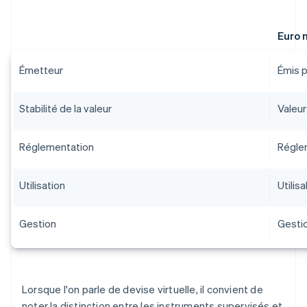
Euro 
Émetteur
Émis p
Stabilité de la valeur
Valeur
Réglementation
Régle
Utilisation
Utilis
Gestion
Gestio
Lorsque l'on parle de devise virtuelle, il convient de
noter la distinction entre les instruments supervisés et